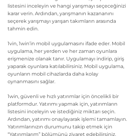
listesini inceleyin ve hangi yarışmayı seçeceğinizi
karar verin. Ardından, yarışmanın kazananını
seçerek yarışmayı yarışan takımların arasında
tahmin edin.
1vin, 1win’in mobil uygulamasını ifade eder. Mobil
uygulama, her yerden ve her zaman oyunlara
erişmenize olanak tanır. Uygulamayı indirip, giriş
yaparak oyunlara katılabilirsiniz. Mobil uygulama,
oyunların mobil cihazlarda daha kolay
oynanmasını sağlar.
1win, güvenli ve hızlı yatırımlar için öncelikli bir
platformdur. Yatırımı yapmak için, yatırımların
listesini inceleyin ve istediğiniz miktarı seçin.
Ardından, yatırımı onaylayarak işlemi tamamlayın.
Yatırımlarınızın durumunu takip etmek için
“Yatırımlarım” bölümünü ziyaret edebilirsiniz.