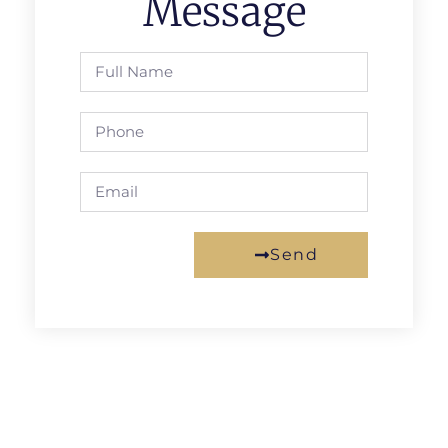
Message
Send