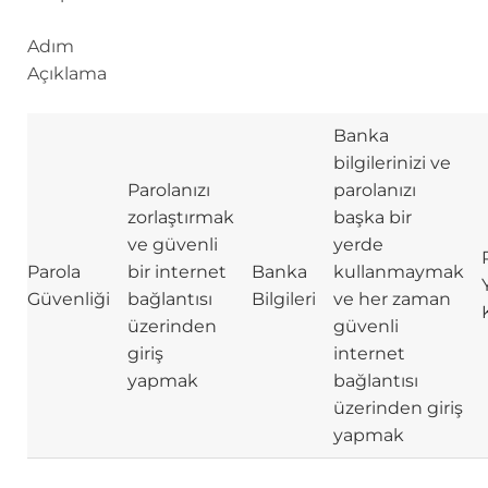
Adım
Açıklama
Banka
bilgilerinizi ve
Parolanızı
parolanızı
zorlaştırmak
başka bir
ve güvenli
yerde
Parola
bir internet
Banka
kullanmaymak
Güvenliği
bağlantısı
Bilgileri
ve her zaman
üzerinden
güvenli
giriş
internet
yapmak
bağlantısı
üzerinden giriş
yapmak