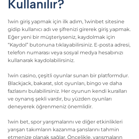
Kullanılır?
1win giriş yapmak için ilk adım, 1winbet sitesine
gidip kullanıcı adı ve şifrenizi girerek giriş yapmak.
Eğer yeni bir müşteriyseniz, kaydolmak için
“Kaydol” butonuna tıklayabilirsiniz. E-posta adresi,
telefon numarası veya sosyal medya hesabınızı
kullanarak kaydolabilirsiniz.
1win casino, çeşitli oyunlar sunan bir platformdur.
Blackjack, bakarat, slot oyunları, bingo ve daha
fazlasını bulabilirsiniz. Her oyunun kendi kuralları
ve oynanış şekli vardır, bu yüzden oyunları
deneyerek öğrenmeniz önemlidir.
1win bet, spor yarışmalarını ve diğer etkinlikleri
yarışan takımların kazanma şanslarını tahmin
etmenize olanak sağlar. Öncelikle, yarışmaların