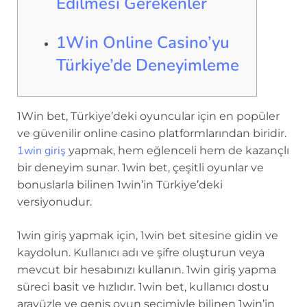
Edilmesi Gerekenler
1Win Online Casino’yu
Türkiye’de Deneyimleme
1Win bet, Türkiye’deki oyuncular için en popüler
ve güvenilir online casino platformlarından biridir.
1win giriş
yapmak, hem eğlenceli hem de kazançlı
bir deneyim sunar. 1win bet, çeşitli oyunlar ve
bonuslarla bilinen 1win’in Türkiye’deki
versiyonudur.
1win giriş yapmak için, 1win bet sitesine gidin ve
kaydolun. Kullanıcı adı ve şifre oluşturun veya
mevcut bir hesabınızı kullanın. 1win giriş yapma
süreci basit ve hızlıdır. 1win bet, kullanıcı dostu
arayüzle ve geniş oyun seçimiyle bilinen 1win’in