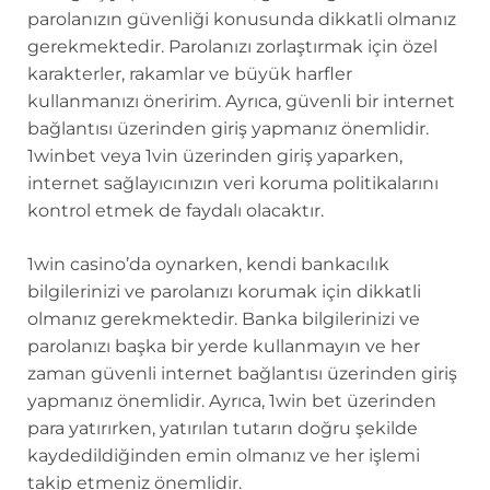
parolanızın güvenliği konusunda dikkatli olmanız
gerekmektedir. Parolanızı zorlaştırmak için özel
karakterler, rakamlar ve büyük harfler
kullanmanızı öneririm. Ayrıca, güvenli bir internet
bağlantısı üzerinden giriş yapmanız önemlidir.
1winbet veya 1vin üzerinden giriş yaparken,
internet sağlayıcınızın veri koruma politikalarını
kontrol etmek de faydalı olacaktır.
1win casino’da oynarken, kendi bankacılık
bilgilerinizi ve parolanızı korumak için dikkatli
olmanız gerekmektedir. Banka bilgilerinizi ve
parolanızı başka bir yerde kullanmayın ve her
zaman güvenli internet bağlantısı üzerinden giriş
yapmanız önemlidir. Ayrıca, 1win bet üzerinden
para yatırırken, yatırılan tutarın doğru şekilde
kaydedildiğinden emin olmanız ve her işlemi
takip etmeniz önemlidir.