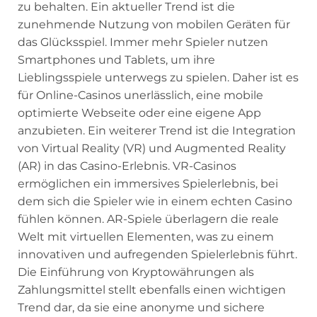
zu behalten. Ein aktueller Trend ist die
zunehmende Nutzung von mobilen Geräten für
das Glücksspiel. Immer mehr Spieler nutzen
Smartphones und Tablets, um ihre
Lieblingsspiele unterwegs zu spielen. Daher ist es
für Online-Casinos unerlässlich, eine mobile
optimierte Webseite oder eine eigene App
anzubieten. Ein weiterer Trend ist die Integration
von Virtual Reality (VR) und Augmented Reality
(AR) in das Casino-Erlebnis. VR-Casinos
ermöglichen ein immersives Spielerlebnis, bei
dem sich die Spieler wie in einem echten Casino
fühlen können. AR-Spiele überlagern die reale
Welt mit virtuellen Elementen, was zu einem
innovativen und aufregenden Spielerlebnis führt.
Die Einführung von Kryptowährungen als
Zahlungsmittel stellt ebenfalls einen wichtigen
Trend dar, da sie eine anonyme und sichere