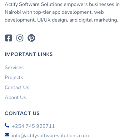
Actify Software Solutions empowers businesses in
Nairobi with top-tier app development, web
development, UI/UX design, and digital marketing.
IMPORTANT LINKS
Services
Projects
Contact Us
About Us
CONTACT US
+254 745 928711
info@actifysoftwaresolutions.co.ke