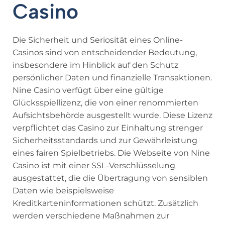
Casino
Die Sicherheit und Seriosität eines Online-
Casinos sind von entscheidender Bedeutung,
insbesondere im Hinblick auf den Schutz
persönlicher Daten und finanzielle Transaktionen.
Nine Casino verfügt über eine gültige
Glücksspiellizenz, die von einer renommierten
Aufsichtsbehörde ausgestellt wurde. Diese Lizenz
verpflichtet das Casino zur Einhaltung strenger
Sicherheitsstandards und zur Gewährleistung
eines fairen Spielbetriebs. Die Webseite von Nine
Casino ist mit einer SSL-Verschlüsselung
ausgestattet, die die Übertragung von sensiblen
Daten wie beispielsweise
Kreditkarteninformationen schützt. Zusätzlich
werden verschiedene Maßnahmen zur