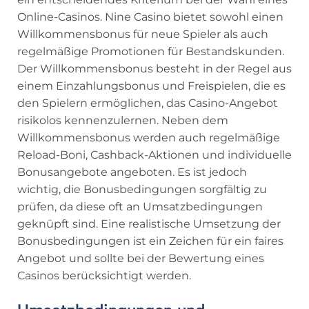
Online-Casinos. Nine Casino bietet sowohl einen
Willkommensbonus für neue Spieler als auch
regelmäßige Promotionen für Bestandskunden.
Der Willkommensbonus besteht in der Regel aus
einem Einzahlungsbonus und Freispielen, die es
den Spielern ermöglichen, das Casino-Angebot
risikolos kennenzulernen. Neben dem
Willkommensbonus werden auch regelmäßige
Reload-Boni, Cashback-Aktionen und individuelle
Bonusangebote angeboten. Es ist jedoch
wichtig, die Bonusbedingungen sorgfältig zu
prüfen, da diese oft an Umsatzbedingungen
geknüpft sind. Eine realistische Umsetzung der
Bonusbedingungen ist ein Zeichen für ein faires
Angebot und sollte bei der Bewertung eines
Casinos berücksichtigt werden.