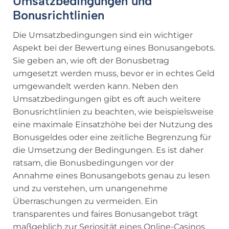
Umsatzbedingungen und
Bonusrichtlinien
Die Umsatzbedingungen sind ein wichtiger
Aspekt bei der Bewertung eines Bonusangebots.
Sie geben an, wie oft der Bonusbetrag
umgesetzt werden muss, bevor er in echtes Geld
umgewandelt werden kann. Neben den
Umsatzbedingungen gibt es oft auch weitere
Bonusrichtlinien zu beachten, wie beispielsweise
eine maximale Einsatzhöhe bei der Nutzung des
Bonusgeldes oder eine zeitliche Begrenzung für
die Umsetzung der Bedingungen. Es ist daher
ratsam, die Bonusbedingungen vor der
Annahme eines Bonusangebots genau zu lesen
und zu verstehen, um unangenehme
Überraschungen zu vermeiden. Ein
transparentes und faires Bonusangebot trägt
maßgeblich zur Seriosität eines Online-Casinos