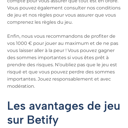
compte pour vous assurer que tout est en ordre.
Vous pouvez également consulter nos conditions
de jeu et nos règles pour vous assurer que vous
comprenez les règles du jeu.
Enfin, nous vous recommandons de profiter de
vos 1000 € pour jouer au maximum et de ne pas
vous laisser aller à la peur ! Vous pouvez gagner
des sommes importantes si vous êtes prêt à
prendre des risques. N’oubliez pas que le jeu est
risqué et que vous pouvez perdre des sommes
importantes. Jouez responsablement et avec
modération.
Les avantages de jeu
sur Betify