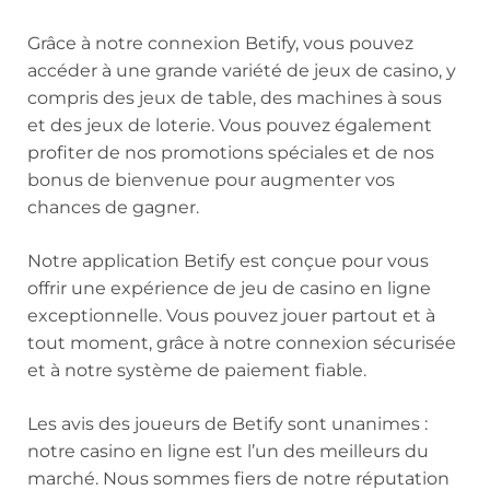
Grâce à notre connexion Betify, vous pouvez
accéder à une grande variété de jeux de casino, y
compris des jeux de table, des machines à sous
et des jeux de loterie. Vous pouvez également
profiter de nos promotions spéciales et de nos
bonus de bienvenue pour augmenter vos
chances de gagner.
Notre application Betify est conçue pour vous
offrir une expérience de jeu de casino en ligne
exceptionnelle. Vous pouvez jouer partout et à
tout moment, grâce à notre connexion sécurisée
et à notre système de paiement fiable.
Les avis des joueurs de Betify sont unanimes :
notre casino en ligne est l’un des meilleurs du
marché. Nous sommes fiers de notre réputation