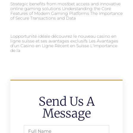
Strategic benefits from mostbet access and innovative
online gaming solutions Understanding the Core
Features of Modern Gaming Platforms The Importance
of Secure Transactions and Data
Lopportunité idéale découvrez le nouveau casino en
ligne suisse et ses avantages exclusifs Les Avantages
d'un Casino en Ligne Récent en Suisse L'Importance
de la
Send Us A
Message