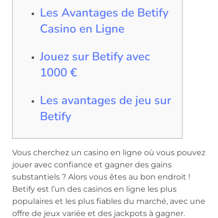
Les Avantages de Betify
Casino en Ligne
Jouez sur Betify avec
1000 €
Les avantages de jeu sur
Betify
Vous cherchez un casino en ligne où vous pouvez
jouer avec confiance et gagner des gains
substantiels ? Alors vous êtes au bon endroit !
Betify est l’un des casinos en ligne les plus
populaires et les plus fiables du marché, avec une
offre de jeux variée et des jackpots à gagner.