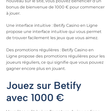
nouveau sur le site, vous pouvez bénéficier d’un
bonus de bienvenue de 1000 € pour commencer
à jouer.
Une interface intuitive : Betify Casino en Ligne
propose une interface intuitive qui vous permet
de trouver facilement les jeux que vous aimez.
Des promotions régulières : Betify Casino en
Ligne propose des promotions régulières pour les
joueurs réguliers, ce qui signifie que vous pouvez
gagner encore plus en jouant.
Jouez sur Betify
avec 1000 €