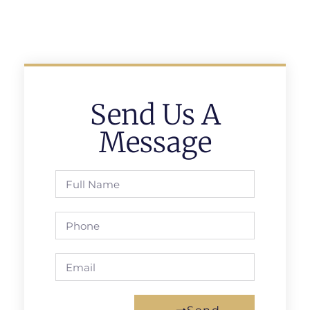
Send Us A
Message