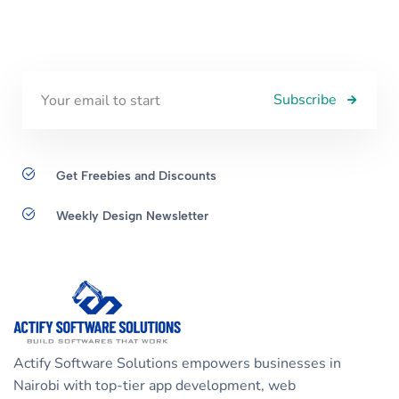
Subscribe
Get Freebies and Discounts
Weekly Design Newsletter
Actify Software Solutions empowers businesses in
Nairobi with top-tier app development, web