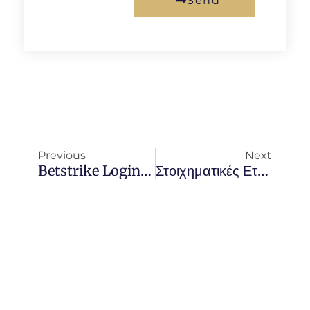
Send
Previous
Next
Betstrike Login – Secure Access To Your Online Casino Account
Στοιχηματικές Εταιρίες Στην Ελλάδα – Κριτικές Και Αξιολογήσεις Από Παίκτες