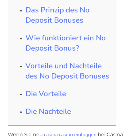
Das Prinzip des No
Deposit Bonuses
Wie funktioniert ein No
Deposit Bonus?
Vorteile und Nachteile
des No Deposit Bonuses
Die Vorteile
Die Nachteile
casina casino einloggen
Wenn Sie neu
bei Casina