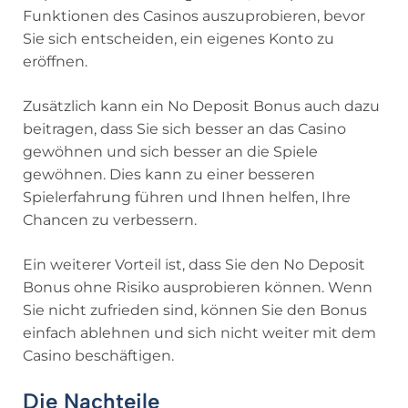
Funktionen des Casinos auszuprobieren, bevor
Sie sich entscheiden, ein eigenes Konto zu
eröffnen.
Zusätzlich kann ein No Deposit Bonus auch dazu
beitragen, dass Sie sich besser an das Casino
gewöhnen und sich besser an die Spiele
gewöhnen. Dies kann zu einer besseren
Spielerfahrung führen und Ihnen helfen, Ihre
Chancen zu verbessern.
Ein weiterer Vorteil ist, dass Sie den No Deposit
Bonus ohne Risiko ausprobieren können. Wenn
Sie nicht zufrieden sind, können Sie den Bonus
einfach ablehnen und sich nicht weiter mit dem
Casino beschäftigen.
Die Nachteile