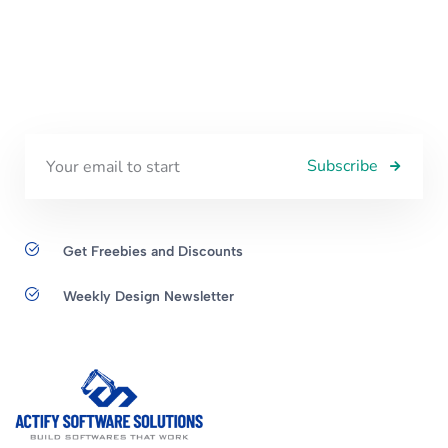
Subscribe
Get Freebies and Discounts
Weekly Design Newsletter