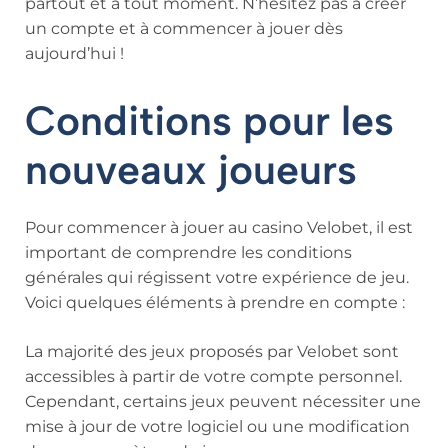
partout et à tout moment. N’hésitez pas à créer
un compte et à commencer à jouer dès
aujourd’hui !
Conditions pour les
nouveaux joueurs
Pour commencer à jouer au casino Velobet, il est
important de comprendre les conditions
générales qui régissent votre expérience de jeu.
Voici quelques éléments à prendre en compte :
La majorité des jeux proposés par Velobet sont
accessibles à partir de votre compte personnel.
Cependant, certains jeux peuvent nécessiter une
mise à jour de votre logiciel ou une modification