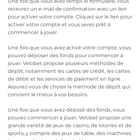
Une fois que vous avez rempli le formulaire, vous
recevrez un e-mail de confirmation avec un lien
pour activer votre compte. Cliquez sur le lien pour
activer votre compte et vous serez prêt à
commencer à jouer.
Une fois que vous avez activé votre compte, vous
pouvez déposer des fonds pour commencer à
jouer. Velobet propose plusieurs méthodes de
dépôt, notamment les cartes de crédit, les cartes
de débit et les services de paiement en ligne.
Assurez-vous de choisir la méthode de dépôt qui
convient le mieux à vos besoins.
Une fois que vous avez déposé des fonds, vous
pouvez commencer à jouer. Velobet propose une
grande variété de jeux de casino, de loteries et de
sports, y compris des jeux de table, des machines