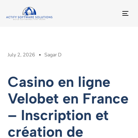
TO
NA
July 2, 2026
Sagar D
Casino en ligne
Velobet en France
– Inscription et
création de