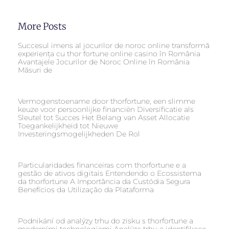
More Posts
Succesul imens al jocurilor de noroc online transformă
experiența cu thor fortune online casino în România
Avantajele Jocurilor de Noroc Online în România
Măsuri de
Vermogenstoename door thorfortune, een slimme
keuze voor persoonlijke financiën Diversificatie als
Sleutel tot Succes Het Belang van Asset Allocatie
Toegankelijkheid tot Nieuwe
Investeringsmogelijkheden De Rol
Particularidades financeiras com thorfortune e a
gestão de ativos digitais Entendendo o Ecossistema
da thorfortune A Importância da Custódia Segura
Benefícios da Utilização da Plataforma
Podnikání od analýzy trhu do zisku s thorfortune a