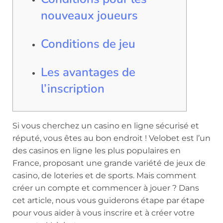
nouveaux joueurs
Conditions de jeu
Les avantages de
l’inscription
Si vous cherchez un casino en ligne sécurisé et
réputé, vous êtes au bon endroit ! Velobet est l’un
des casinos en ligne les plus populaires en
France, proposant une grande variété de jeux de
casino, de loteries et de sports. Mais comment
créer un compte et commencer à jouer ? Dans
cet article, nous vous guiderons étape par étape
pour vous aider à vous inscrire et à créer votre