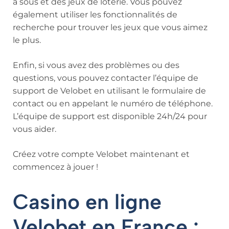
à sous et des jeux de loterie. Vous pouvez
également utiliser les fonctionnalités de
recherche pour trouver les jeux que vous aimez
le plus.
Enfin, si vous avez des problèmes ou des
questions, vous pouvez contacter l’équipe de
support de Velobet en utilisant le formulaire de
contact ou en appelant le numéro de téléphone.
L’équipe de support est disponible 24h/24 pour
vous aider.
Créez votre compte Velobet maintenant et
commencez à jouer !
Casino en ligne
Velobet en France :