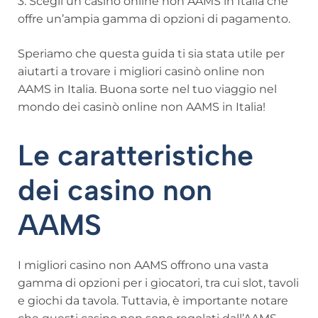
3. Scegli un casino online non AAMS in Italia che
offre un’ampia gamma di opzioni di pagamento.
Speriamo che questa guida ti sia stata utile per
aiutarti a trovare i migliori casinò online non
AAMS in Italia. Buona sorte nel tuo viaggio nel
mondo dei casinò online non AAMS in Italia!
Le caratteristiche
dei casino non
AAMS
I migliori casino non AAMS offrono una vasta
gamma di opzioni per i giocatori, tra cui slot, tavoli
e giochi da tavola. Tuttavia, è importante notare