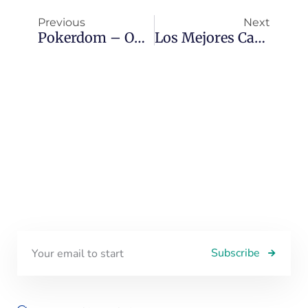
Previous
Next
Pokerdom – Онлайн Казино И Покер Рум (2026)
Los Mejores Casinos En Línea En Argentina
Subscribe