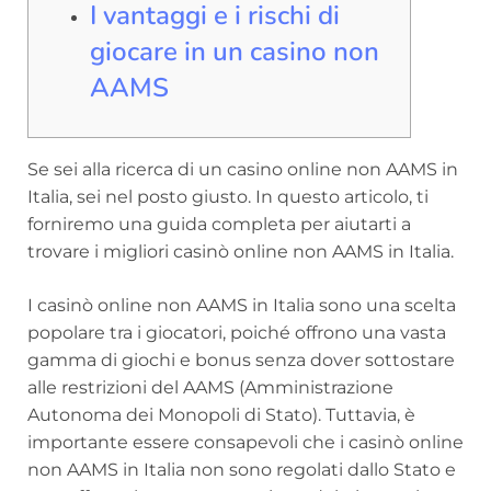
I vantaggi e i rischi di
giocare in un casino non
AAMS
Se sei alla ricerca di un casino online non AAMS in
Italia, sei nel posto giusto. In questo articolo, ti
forniremo una guida completa per aiutarti a
trovare i migliori casinò online non AAMS in Italia.
I casinò online non AAMS in Italia sono una scelta
popolare tra i giocatori, poiché offrono una vasta
gamma di giochi e bonus senza dover sottostare
alle restrizioni del AAMS (Amministrazione
Autonoma dei Monopoli di Stato). Tuttavia, è
importante essere consapevoli che i casinò online
non AAMS in Italia non sono regolati dallo Stato e