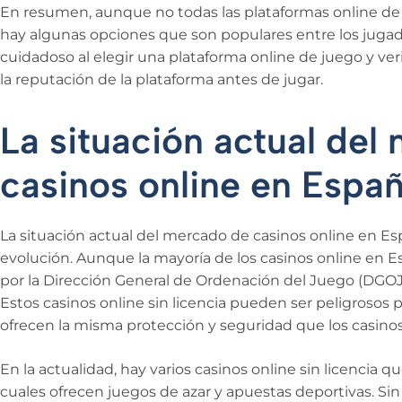
En resumen, aunque no todas las plataformas online de 
hay algunas opciones que son populares entre los jugad
cuidadoso al elegir una plataforma online de juego y verif
la reputación de la plataforma antes de jugar.
La situación actual del
casinos online en Espa
La situación actual del mercado de casinos online en E
evolución. Aunque la mayoría de los casinos online en E
por la Dirección General de Ordenación del Juego (DGOJ)
Estos casinos online sin licencia pueden ser peligrosos p
ofrecen la misma protección y seguridad que los casinos
En la actualidad, hay varios casinos online sin licencia 
cuales ofrecen juegos de azar y apuestas deportivas. Si