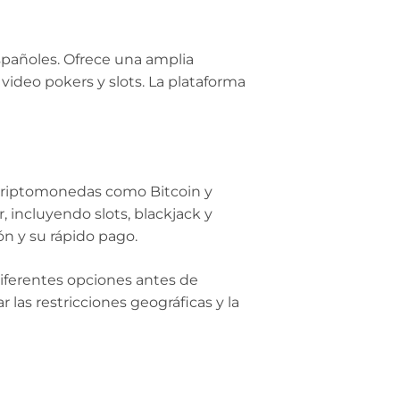
spañoles. Ofrece una amplia
 video pokers y slots. La plataforma
 criptomonedas como Bitcoin y
 incluyendo slots, blackjack y
ón y su rápido pago.
iferentes opciones antes de
 las restricciones geográficas y la