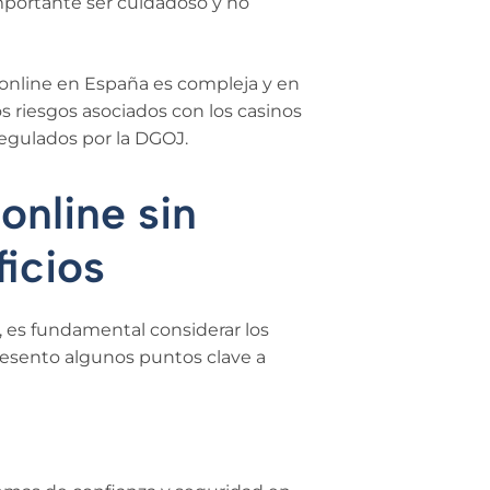
importante ser cuidadoso y no
 online en España es compleja y en
s riesgos asociados con los casinos
 regulados por la DGOJ.
online sin
ficios
, es fundamental considerar los
presento algunos puntos clave a