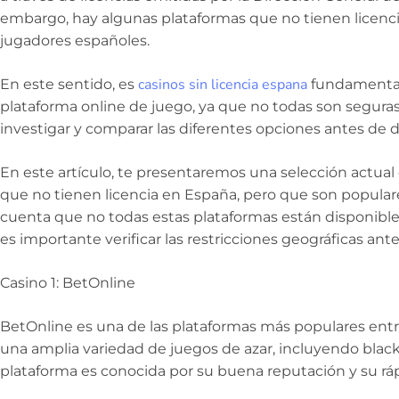
embargo, hay algunas plataformas que no tienen licencia
jugadores españoles.
casinos sin licencia espana
En este sentido, es
fundamental 
plataforma online de juego, ya que no todas son seguras
investigar y comparar las diferentes opciones antes de d
En este artículo, te presentaremos una selección actual
que no tienen licencia en España, pero que son populare
cuenta que no todas estas plataformas están disponible
es importante verificar las restricciones geográficas ante
Casino 1: BetOnline
BetOnline es una de las plataformas más populares entr
una amplia variedad de juegos de azar, incluyendo blackja
plataforma es conocida por su buena reputación y su rá