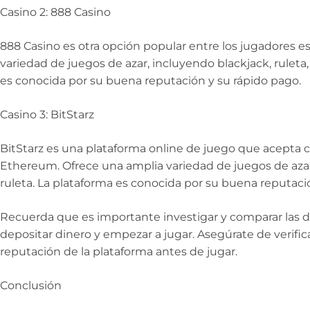
Casino 2: 888 Casino
888 Casino es otra opción popular entre los jugadores e
variedad de juegos de azar, incluyendo blackjack, ruleta,
es conocida por su buena reputación y su rápido pago.
Casino 3: BitStarz
BitStarz es una plataforma online de juego que acepta
Ethereum. Ofrece una amplia variedad de juegos de azar,
ruleta. La plataforma es conocida por su buena reputaci
Recuerda que es importante investigar y comparar las d
depositar dinero y empezar a jugar. Asegúrate de verificar
reputación de la plataforma antes de jugar.
Conclusión