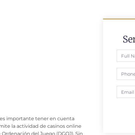
Se
, es importante tener en cuenta
mite la actividad de casinos online
de Ordenación del Juego (DGOJ). Sin