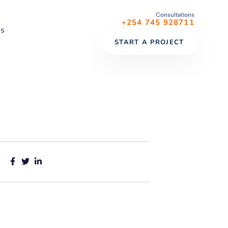
Consultations
+254 745 928711
Us
START A PROJECT