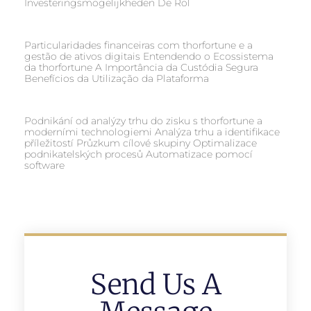
Investeringsmogelijkheden De Rol
Particularidades financeiras com thorfortune e a
gestão de ativos digitais Entendendo o Ecossistema
da thorfortune A Importância da Custódia Segura
Benefícios da Utilização da Plataforma
Podnikání od analýzy trhu do zisku s thorfortune a
moderními technologiemi Analýza trhu a identifikace
příležitostí Průzkum cílové skupiny Optimalizace
podnikatelských procesů Automatizace pomocí
software
Send Us A