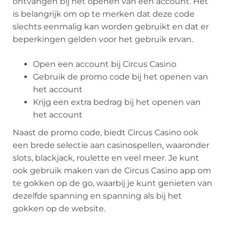
ontvangen bij het openen van een account. Het
is belangrijk om op te merken dat deze code
slechts eenmalig kan worden gebruikt en dat er
beperkingen gelden voor het gebruik ervan.
Open een account bij Circus Casino
Gebruik de promo code bij het openen van
het account
Krijg een extra bedrag bij het openen van
het account
Naast de promo code, biedt Circus Casino ook
een brede selectie aan casinospellen, waaronder
slots, blackjack, roulette en veel meer. Je kunt
ook gebruik maken van de Circus Casino app om
te gokken op de go, waarbij je kunt genieten van
dezelfde spanning en spanning als bij het
gokken op de website.