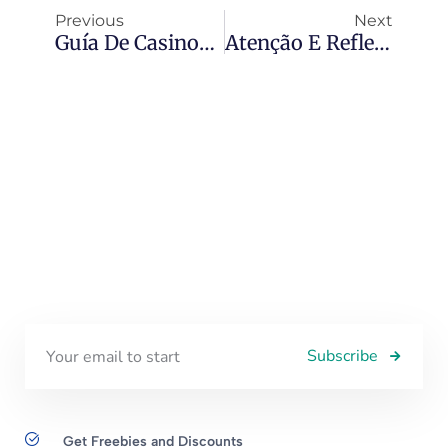
Previous
Next
Guía De Casinos En Línea En México
Atenção E Reflexos São Cruciais Em Chicken Road Para Atravessar A Via Movimentada Com Segurança
Subscribe
Get Freebies and Discounts