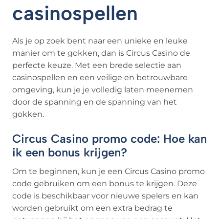
casinospellen
Als je op zoek bent naar een unieke en leuke
manier om te gokken, dan is Circus Casino de
perfecte keuze. Met een brede selectie aan
casinospellen en een veilige en betrouwbare
omgeving, kun je je volledig laten meenemen
door de spanning en de spanning van het
gokken.
Circus Casino promo code: Hoe kan
ik een bonus krijgen?
Om te beginnen, kun je een Circus Casino promo
code gebruiken om een bonus te krijgen. Deze
code is beschikbaar voor nieuwe spelers en kan
worden gebruikt om een extra bedrag te