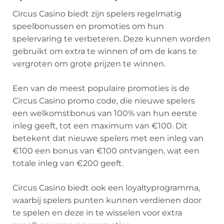
Circus Casino biedt zijn spelers regelmatig
speelbonussen en promoties om hun
spelervaring te verbeteren. Deze kunnen worden
gebruikt om extra te winnen of om de kans te
vergroten om grote prijzen te winnen.
Een van de meest populaire promoties is de
Circus Casino promo code, die nieuwe spelers
een welkomstbonus van 100% van hun eerste
inleg geeft, tot een maximum van €100. Dit
betekent dat nieuwe spelers met een inleg van
€100 een bonus van €100 ontvangen, wat een
totale inleg van €200 geeft.
Circus Casino biedt ook een loyaltyprogramma,
waarbij spelers punten kunnen verdienen door
te spelen en deze in te wisselen voor extra