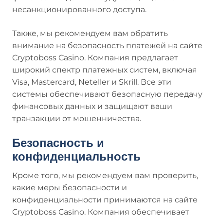
несанкционированного доступа.
Также, мы рекомендуем вам обратить
внимание на безопасность платежей на сайте
Cryptoboss Casino. Компания предлагает
широкий спектр платежных систем, включая
Visa, Mastercard, Neteller и Skrill. Все эти
системы обеспечивают безопасную передачу
финансовых данных и защищают ваши
транзакции от мошенничества.
Безопасность и
конфиденциальность
Кроме того, мы рекомендуем вам проверить,
какие меры безопасности и
конфиденциальности принимаются на сайте
Cryptoboss Casino. Компания обеспечивает