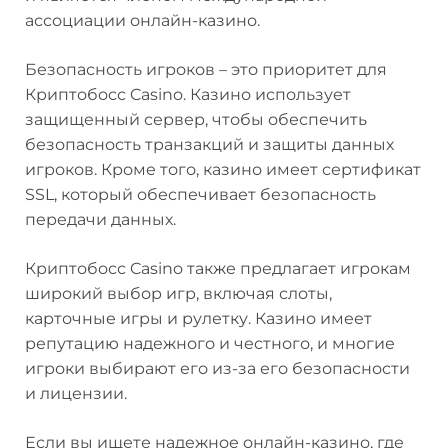
ассоциации онлайн-казино.
Безопасность игроков – это приоритет для
Криптобосс Casino. Казино использует
защищенный сервер, чтобы обеспечить
безопасность транзакций и защиты данных
игроков. Кроме того, казино имеет сертификат
SSL, который обеспечивает безопасность
передачи данных.
Криптобосс Casino также предлагает игрокам
широкий выбор игр, включая слоты,
карточные игры и рулетку. Казино имеет
репутацию надежного и честного, и многие
игроки выбирают его из-за его безопасности
и лицензии.
Если вы ищете надежное онлайн-казино, где