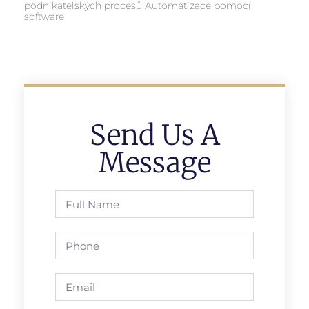
podnikatelských procesů Automatizace pomocí
software
Send Us A
Message