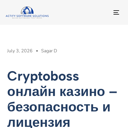
TO
NA
July 3, 2026
Sagar D
Cryptoboss
онлайн казино –
безопасность и
лицензия