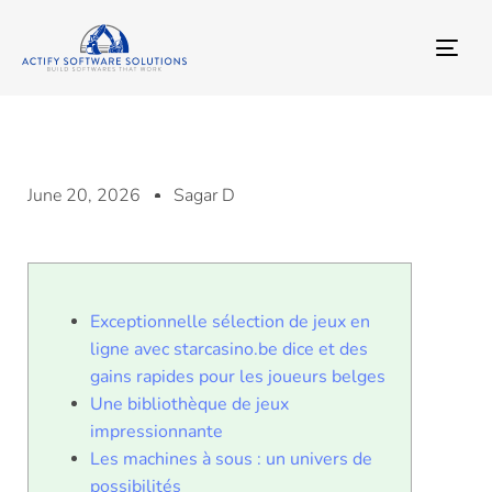
TO
NA
June 20, 2026
Sagar D
Exceptionnelle sélection de jeux en
ligne avec starcasino.be dice et des
gains rapides pour les joueurs belges
Une bibliothèque de jeux
impressionnante
Les machines à sous : un univers de
possibilités