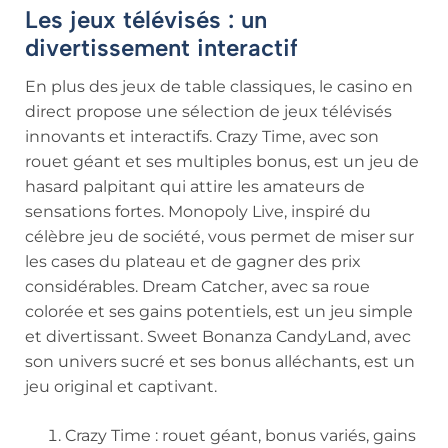
Les jeux télévisés : un
divertissement interactif
En plus des jeux de table classiques, le casino en
direct propose une sélection de jeux télévisés
innovants et interactifs. Crazy Time, avec son
rouet géant et ses multiples bonus, est un jeu de
hasard palpitant qui attire les amateurs de
sensations fortes. Monopoly Live, inspiré du
célèbre jeu de société, vous permet de miser sur
les cases du plateau et de gagner des prix
considérables. Dream Catcher, avec sa roue
colorée et ses gains potentiels, est un jeu simple
et divertissant. Sweet Bonanza CandyLand, avec
son univers sucré et ses bonus alléchants, est un
jeu original et captivant.
Crazy Time : rouet géant, bonus variés, gains