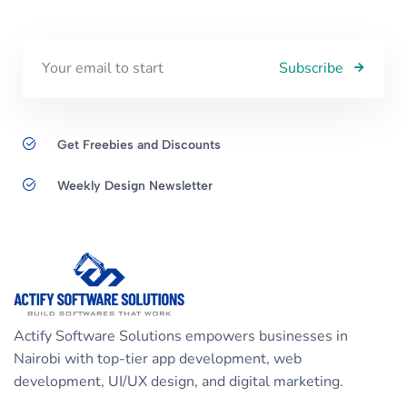
Subscribe
Get Freebies and Discounts
Weekly Design Newsletter
Actify Software Solutions empowers businesses in
Nairobi with top-tier app development, web
development, UI/UX design, and digital marketing.