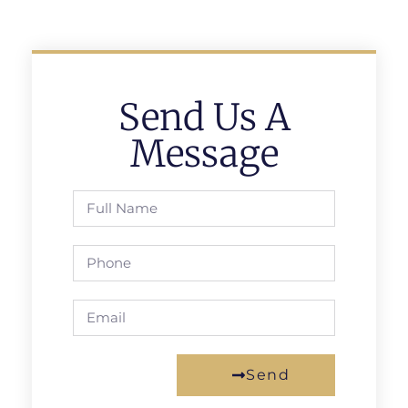
Send Us A
Message
Send