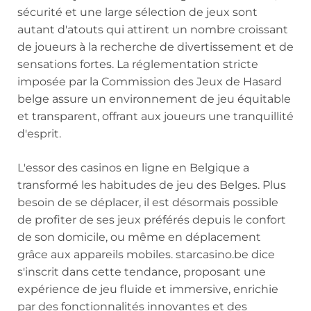
sécurité et une large sélection de jeux sont
autant d'atouts qui attirent un nombre croissant
de joueurs à la recherche de divertissement et de
sensations fortes. La réglementation stricte
imposée par la Commission des Jeux de Hasard
belge assure un environnement de jeu équitable
et transparent, offrant aux joueurs une tranquillité
d'esprit.
L'essor des casinos en ligne en Belgique a
transformé les habitudes de jeu des Belges. Plus
besoin de se déplacer, il est désormais possible
de profiter de ses jeux préférés depuis le confort
de son domicile, ou même en déplacement
grâce aux appareils mobiles. starcasino.be dice
s'inscrit dans cette tendance, proposant une
expérience de jeu fluide et immersive, enrichie
par des fonctionnalités innovantes et des