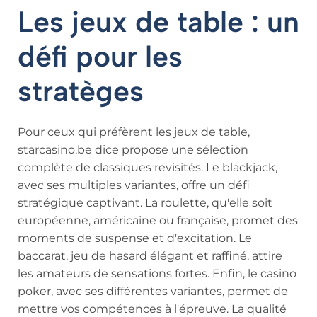
Les jeux de table : un
défi pour les
stratèges
Pour ceux qui préfèrent les jeux de table,
starcasino.be dice propose une sélection
complète de classiques revisités. Le blackjack,
avec ses multiples variantes, offre un défi
stratégique captivant. La roulette, qu'elle soit
européenne, américaine ou française, promet des
moments de suspense et d'excitation. Le
baccarat, jeu de hasard élégant et raffiné, attire
les amateurs de sensations fortes. Enfin, le casino
poker, avec ses différentes variantes, permet de
mettre vos compétences à l'épreuve. La qualité