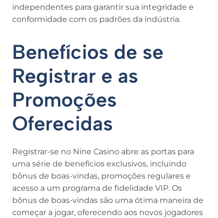
independentes para garantir sua integridade e
conformidade com os padrões da indústria.
Benefícios de se
Registrar e as
Promoções
Oferecidas
Registrar-se no Nine Casino abre as portas para
uma série de benefícios exclusivos, incluindo
bônus de boas-vindas, promoções regulares e
acesso a um programa de fidelidade VIP. Os
bônus de boas-vindas são uma ótima maneira de
começar a jogar, oferecendo aos novos jogadores