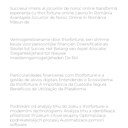
Succesul imens al jocurilor de noroc online transformă
experiența cu thor fortune online casino în România
Avantajele Jocurilor de Noroc Online în România
Măsuri de
Vermogenstoename door thorfortune, een slimme
keuze voor persoonlijke financiën Diversificatie als
Sleutel tot Succes Het Belang van Asset Allocatie
Toegankelijkheid tot Nieuwe
Investeringsmogelijkheden De Rol
Particularidades financeiras com thorfortune e a
gestão de ativos digitais Entendendo o Ecossistema
da thorfortune A Importância da Custódia Segura
Benefícios da Utilização da Plataforma
Podnikání od analýzy trhu do zisku s thorfortune a
moderními technologiemi Analýza trhu a identifikace
příležitostí Průzkum cílové skupiny Optimalizace
podnikatelských procesů Automatizace pomocí
software