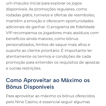
um impulso inicial para explorar os jogos
disponíveis. As promoções regulares, como
rodadas grátis, torneios e ofertas de reembolso,
mantêm a emoção e oferecem oportunidades
adicionais de ganhar. O programa de fidelidade
VIP recompensa os jogadores mais assíduos com
benefícios ainda maiores, como bônus
personalizados, limites de saque mais altos e
suporte ao cliente prioritário. É importante ler
atentamente os termos e condições de cada
promoção para entender os requisitos de apostas
e outras restrições.
Como Aproveitar ao Máximo os
Bônus Disponíveis
Para aproveitar ao máximo os bônus oferecidos
pelo Nine Casino, é essencial seguir algumas