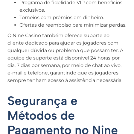
Programa de fidelidade VIP com benefícios
exclusivos.
Torneios com prêmios em dinheiro.
Ofertas de reembolso para minimizar perdas.
O Nine Casino também oferece suporte ao
cliente dedicado para ajudar os jogadores com
qualquer dúvida ou problema que possam ter. A
equipe de suporte está disponível 24 horas por
dia, 7 dias por semana, por meio de chat ao vivo,
e-mail e telefone, garantindo que os jogadores
sempre tenham acesso à assistência necessária.
Segurança e
Métodos de
Pagamento no Nine