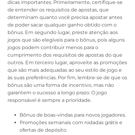
dicas importantes. Primeiramente, certifique-se
de entender os requisitos de apostas, que
determinam quanto você precisa apostar antes
de poder sacar qualquer ganho obtido com o
bônus. Em segundo lugar, preste atenção aos
jogos que são elegíveis para o bônus, pois alguns
jogos podem contribuir menos para o
cumprimento dos requisitos de apostas do que
outros. Em terceiro lugar, aproveite as promoções
que são mais adequadas ao seu estilo de jogo e
às suas preferências. Por fim, lembre-se de que os
bônus são uma forma de incentivo, mas não
garantem o sucesso a longo prazo. O jogo
responsável é sempre a prioridade.
Bônus de boas-vindas para novos jogadores.
Promoções semanais com rodadas grátis e
ofertas de depósito.