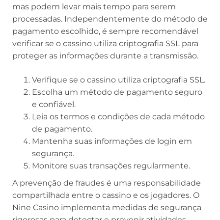
mas podem levar mais tempo para serem
processadas. Independentemente do método de
pagamento escolhido, é sempre recomendável
verificar se o cassino utiliza criptografia SSL para
proteger as informações durante a transmissão.
Verifique se o cassino utiliza criptografia SSL.
Escolha um método de pagamento seguro
e confiável.
Leia os termos e condições de cada método
de pagamento.
Mantenha suas informações de login em
segurança.
Monitore suas transações regularmente.
A prevenção de fraudes é uma responsabilidade
compartilhada entre o cassino e os jogadores. O
Nine Casino implementa medidas de segurança
rigorosas para detectar e prevenir atividades