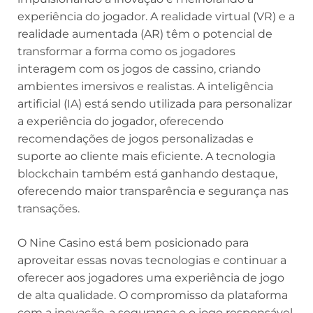
experiência do jogador. A realidade virtual (VR) e a
realidade aumentada (AR) têm o potencial de
transformar a forma como os jogadores
interagem com os jogos de cassino, criando
ambientes imersivos e realistas. A inteligência
artificial (IA) está sendo utilizada para personalizar
a experiência do jogador, oferecendo
recomendações de jogos personalizadas e
suporte ao cliente mais eficiente. A tecnologia
blockchain também está ganhando destaque,
oferecendo maior transparência e segurança nas
transações.
O Nine Casino está bem posicionado para
aproveitar essas novas tecnologias e continuar a
oferecer aos jogadores uma experiência de jogo
de alta qualidade. O compromisso da plataforma
com a inovação, a segurança e o jogo responsável