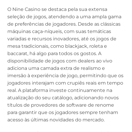
O Nine Casino se destaca pela sua extensa
seleção de jogos, atendendo a uma ampla gama
de preferências de jogadores. Desde as clássicas
máquinas caça-níqueis, com suas temáticas
variadas e recursos inovadores, até os jogos de
mesa tradicionais, como blackjack, roleta e
baccarat, há algo para todos os gostos. A
disponibilidade de jogos com dealers ao vivo
adiciona uma camada extra de realismo e
imersão à experiência de jogo, permitindo que os
jogadores interajam com crupiês reais em tempo
real. A plataforma investe continuamente na
atualização do seu catálogo, adicionando novos
títulos de provedores de software de renome
para garantir que os jogadores sempre tenham
acesso às últimas novidades do mercado.