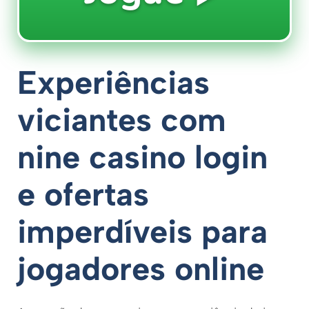
Experiências
viciantes com
nine casino login
e ofertas
imperdíveis para
jogadores online