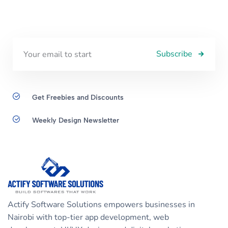
Subscribe
Get Freebies and Discounts
Weekly Design Newsletter
Actify Software Solutions empowers businesses in
Nairobi with top-tier app development, web