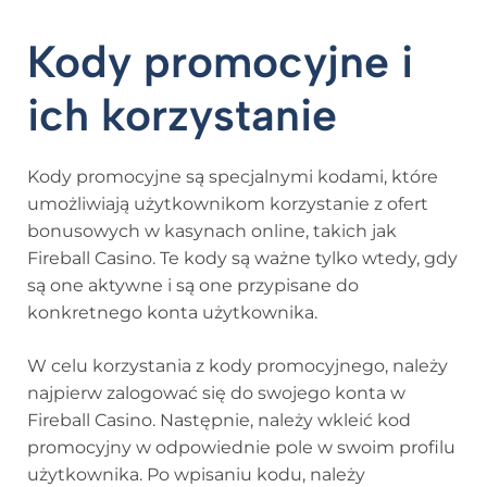
Kody promocyjne i
ich korzystanie
Kody promocyjne są specjalnymi kodami, które
umożliwiają użytkownikom korzystanie z ofert
bonusowych w kasynach online, takich jak
Fireball Casino. Te kody są ważne tylko wtedy, gdy
są one aktywne i są one przypisane do
konkretnego konta użytkownika.
W celu korzystania z kody promocyjnego, należy
najpierw zalogować się do swojego konta w
Fireball Casino. Następnie, należy wkleić kod
promocyjny w odpowiednie pole w swoim profilu
użytkownika. Po wpisaniu kodu, należy