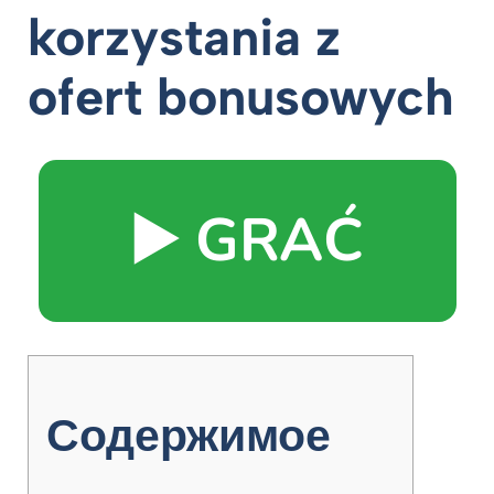
korzystania z
ofert bonusowych
▶️ GRAĆ
Содержимое