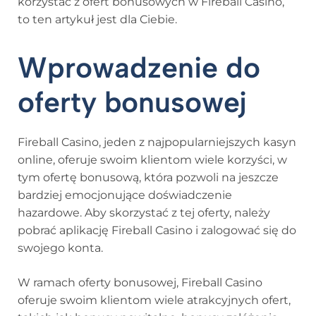
korzystać z ofert bonusowych w Fireball Casino,
to ten artykuł jest dla Ciebie.
Wprowadzenie do
oferty bonusowej
Fireball Casino, jeden z najpopularniejszych kasyn
online, oferuje swoim klientom wiele korzyści, w
tym ofertę bonusową, która pozwoli na jeszcze
bardziej emocjonujące doświadczenie
hazardowe. Aby skorzystać z tej oferty, należy
pobrać aplikację Fireball Casino i zalogować się do
swojego konta.
W ramach oferty bonusowej, Fireball Casino
oferuje swoim klientom wiele atrakcyjnych ofert,