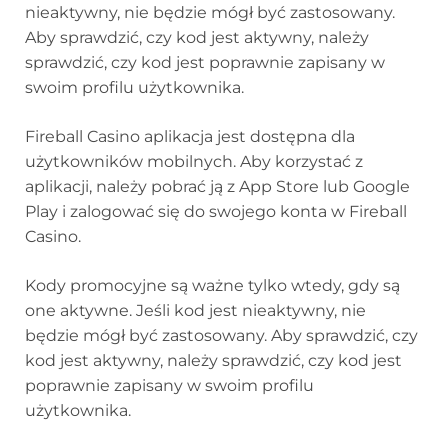
nieaktywny, nie będzie mógł być zastosowany.
Aby sprawdzić, czy kod jest aktywny, należy
sprawdzić, czy kod jest poprawnie zapisany w
swoim profilu użytkownika.
Fireball Casino aplikacja jest dostępna dla
użytkowników mobilnych. Aby korzystać z
aplikacji, należy pobrać ją z App Store lub Google
Play i zalogować się do swojego konta w Fireball
Casino.
Kody promocyjne są ważne tylko wtedy, gdy są
one aktywne. Jeśli kod jest nieaktywny, nie
będzie mógł być zastosowany. Aby sprawdzić, czy
kod jest aktywny, należy sprawdzić, czy kod jest
poprawnie zapisany w swoim profilu
użytkownika.