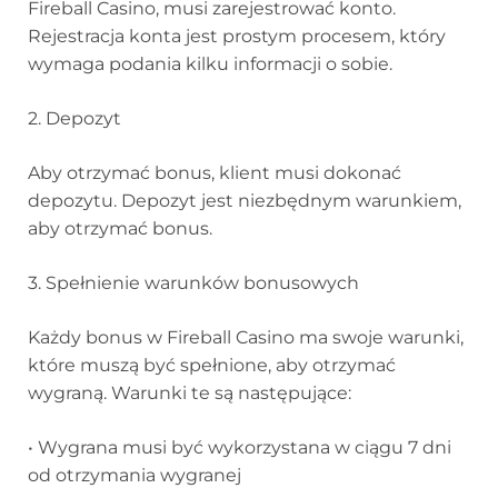
Fireball Casino, musi zarejestrować konto.
Rejestracja konta jest prostym procesem, który
wymaga podania kilku informacji o sobie.
2. Depozyt
Aby otrzymać bonus, klient musi dokonać
depozytu. Depozyt jest niezbędnym warunkiem,
aby otrzymać bonus.
3. Spełnienie warunków bonusowych
Każdy bonus w Fireball Casino ma swoje warunki,
które muszą być spełnione, aby otrzymać
wygraną. Warunki te są następujące:
• Wygrana musi być wykorzystana w ciągu 7 dni
od otrzymania wygranej