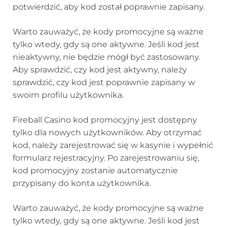
potwierdzić, aby kod został poprawnie zapisany.
Warto zauważyć, że kody promocyjne są ważne
tylko wtedy, gdy są one aktywne. Jeśli kod jest
nieaktywny, nie będzie mógł być zastosowany.
Aby sprawdzić, czy kod jest aktywny, należy
sprawdzić, czy kod jest poprawnie zapisany w
swoim profilu użytkownika.
Fireball Casino kod promocyjny jest dostępny
tylko dla nowych użytkowników. Aby otrzymać
kod, należy zarejestrować się w kasynie i wypełnić
formularz rejestracyjny. Po zarejestrowaniu się,
kod promocyjny zostanie automatycznie
przypisany do konta użytkownika.
Warto zauważyć, że kody promocyjne są ważne
tylko wtedy, gdy są one aktywne. Jeśli kod jest