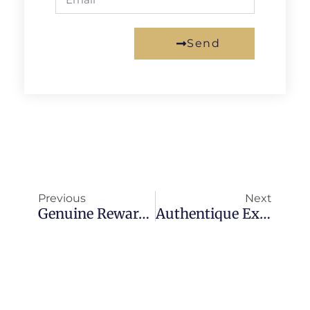
Send
Previous
Next
Genuine Rewards Await Players Navigating Games At Tucan Casino Effortlessly
Authentique Expérience Greenluck Casino Online Pour Joueurs Exigeants Et Passionnés De Sensations Fortes