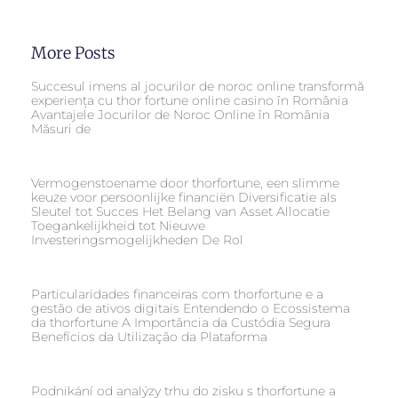
More Posts
Succesul imens al jocurilor de noroc online transformă
experiența cu thor fortune online casino în România
Avantajele Jocurilor de Noroc Online în România
Măsuri de
Vermogenstoename door thorfortune, een slimme
keuze voor persoonlijke financiën Diversificatie als
Sleutel tot Succes Het Belang van Asset Allocatie
Toegankelijkheid tot Nieuwe
Investeringsmogelijkheden De Rol
Particularidades financeiras com thorfortune e a
gestão de ativos digitais Entendendo o Ecossistema
da thorfortune A Importância da Custódia Segura
Benefícios da Utilização da Plataforma
Podnikání od analýzy trhu do zisku s thorfortune a