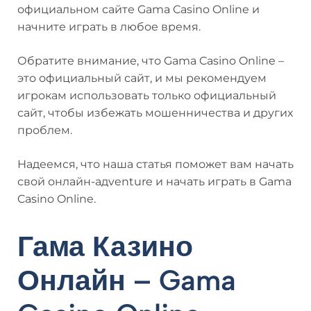
официальном сайте Gama Casino Online и
начните играть в любое время.
Обратите внимание, что Gama Casino Online –
это официальный сайт, и мы рекомендуем
игрокам использовать только официальный
сайт, чтобы избежать мошенничества и других
проблем.
Надеемся, что наша статья поможет вам начать
свой онлайн-адventure и начать играть в Gama
Casino Online.
Гама Казино
Онлайн – Gama