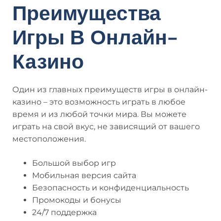
Преимущества
Игры В Онлайн-
Казино
Один из главных преимуществ игры в онлайн-
казино – это возможность играть в любое
время и из любой точки мира. Вы можете
играть на свой вкус, не зависящий от вашего
местоположения.
Большой выбор игр
Мобильная версия сайта
Безопасность и конфиденциальность
Промокоды и бонусы
24/7 поддержка