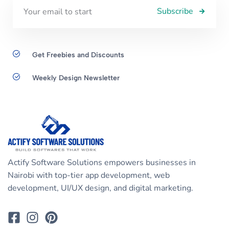
Subscribe
Get Freebies and Discounts
Weekly Design Newsletter
Actify Software Solutions empowers businesses in
Nairobi with top-tier app development, web
development, UI/UX design, and digital marketing.