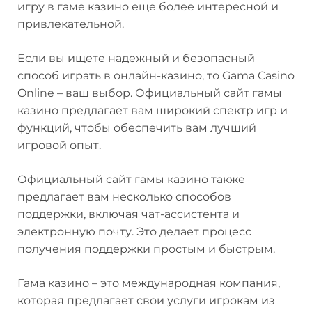
игру в гаме казино еще более интересной и
привлекательной.
Если вы ищете надежный и безопасный
способ играть в онлайн-казино, то Gama Casino
Online – ваш выбор. Официальный сайт гамы
казино предлагает вам широкий спектр игр и
функций, чтобы обеспечить вам лучший
игровой опыт.
Официальный сайт гамы казино также
предлагает вам несколько способов
поддержки, включая чат-ассистента и
электронную почту. Это делает процесс
получения поддержки простым и быстрым.
Гама казино – это международная компания,
которая предлагает свои услуги игрокам из