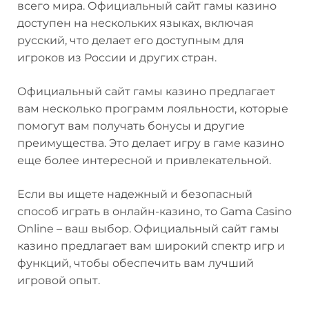
всего мира. Официальный сайт гамы казино
доступен на нескольких языках, включая
русский, что делает его доступным для
игроков из России и других стран.
Официальный сайт гамы казино предлагает
вам несколько программ лояльности, которые
помогут вам получать бонусы и другие
преимущества. Это делает игру в гаме казино
еще более интересной и привлекательной.
Если вы ищете надежный и безопасный
способ играть в онлайн-казино, то Gama Casino
Online – ваш выбор. Официальный сайт гамы
казино предлагает вам широкий спектр игр и
функций, чтобы обеспечить вам лучший
игровой опыт.