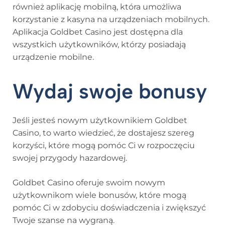
również aplikację mobilną, która umożliwa
korzystanie z kasyna na urządzeniach mobilnych.
Aplikacja Goldbet Casino jest dostępna dla
wszystkich użytkowników, którzy posiadają
urządzenie mobilne.
Wydaj swoje bonusy
Jeśli jesteś nowym użytkownikiem Goldbet
Casino, to warto wiedzieć, że dostajesz szereg
korzyści, które mogą pomóc Ci w rozpoczęciu
swojej przygody hazardowej.
Goldbet Casino oferuje swoim nowym
użytkownikom wiele bonusów, które mogą
pomóc Ci w zdobyciu doświadczenia i zwiększyć
Twoje szanse na wygraną.