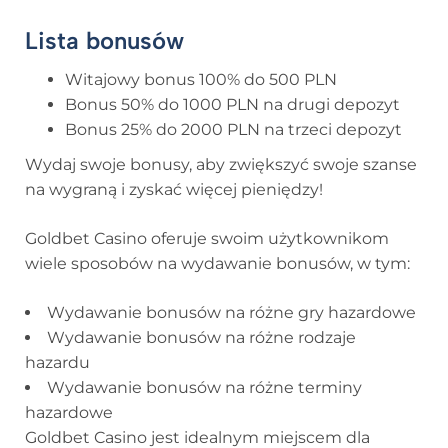
Lista bonusów
Witajowy bonus 100% do 500 PLN
Bonus 50% do 1000 PLN na drugi depozyt
Bonus 25% do 2000 PLN na trzeci depozyt
Wydaj swoje bonusy, aby zwiększyć swoje szanse
na wygraną i zyskać więcej pieniędzy!
Goldbet Casino oferuje swoim użytkownikom
wiele sposobów na wydawanie bonusów, w tym:
Wydawanie bonusów na różne gry hazardowe
Wydawanie bonusów na różne rodzaje
hazardu
Wydawanie bonusów na różne terminy
hazardowe
Goldbet Casino jest idealnym miejscem dla