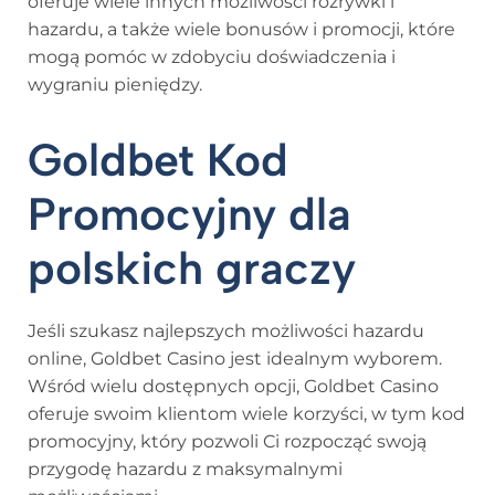
oferuje wiele innych możliwości rozrywki i
hazardu, a także wiele bonusów i promocji, które
mogą pomóc w zdobyciu doświadczenia i
wygraniu pieniędzy.
Goldbet Kod
Promocyjny dla
polskich graczy
Jeśli szukasz najlepszych możliwości hazardu
online, Goldbet Casino jest idealnym wyborem.
Wśród wielu dostępnych opcji, Goldbet Casino
oferuje swoim klientom wiele korzyści, w tym kod
promocyjny, który pozwoli Ci rozpocząć swoją
przygodę hazardu z maksymalnymi