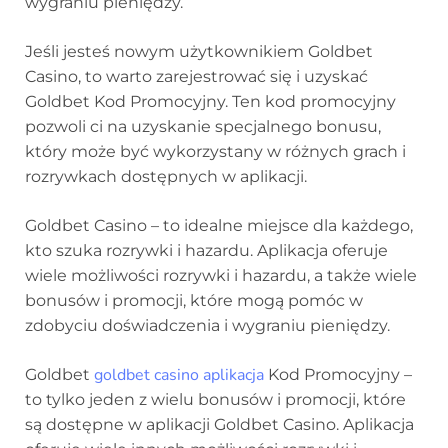
wygraniu pieniędzy.
Jeśli jesteś nowym użytkownikiem Goldbet
Casino, to warto zarejestrować się i uzyskać
Goldbet Kod Promocyjny. Ten kod promocyjny
pozwoli ci na uzyskanie specjalnego bonusu,
który może być wykorzystany w różnych grach i
rozrywkach dostępnych w aplikacji.
Goldbet Casino – to idealne miejsce dla każdego,
kto szuka rozrywki i hazardu. Aplikacja oferuje
wiele możliwości rozrywki i hazardu, a także wiele
bonusów i promocji, które mogą pomóc w
zdobyciu doświadczenia i wygraniu pieniędzy.
goldbet casino aplikacja
Goldbet
Kod Promocyjny –
to tylko jeden z wielu bonusów i promocji, które
są dostępne w aplikacji Goldbet Casino. Aplikacja