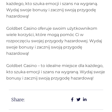
każdego, kto szuka emocji i szans na wygraną.
Wydaj swoje bonusy i zacznij swoją przygodę
hazardową!
Goldbet Casino oferuje swoim użytkownikom
wiele korzyści, które mogą pomóc Ci w
rozpoczęciu swojej przygody hazardowej. Wydaj
swoje bonusy i zacznij swoją przygodę
hazardową!
Goldbet Casino – to idealne miejsce dla każdego,
kto szuka emocji i szans na wygraną. Wydaj swoje
bonusy i zacznij swoją przygodę hazardową!
Share: