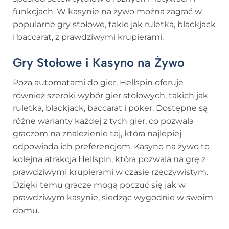
funkcjach. W kasynie na żywo można zagrać w
popularne gry stołowe, takie jak ruletka, blackjack
i baccarat, z prawdziwymi krupierami.
Gry Stołowe i Kasyno na Żywo
Poza automatami do gier, Hellspin oferuje
również szeroki wybór gier stołowych, takich jak
ruletka, blackjack, baccarat i poker. Dostępne są
różne warianty każdej z tych gier, co pozwala
graczom na znalezienie tej, która najlepiej
odpowiada ich preferencjom. Kasyno na żywo to
kolejna atrakcja Hellspin, która pozwala na grę z
prawdziwymi krupierami w czasie rzeczywistym.
Dzięki temu gracze mogą poczuć się jak w
prawdziwym kasynie, siedząc wygodnie w swoim
domu.