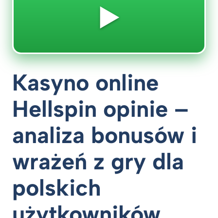
▶️
Kasyno online
Hellspin opinie –
analiza bonusów i
wrażeń z gry dla
polskich
użytkowników