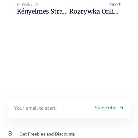
Previous
Next
Kényelmes Stratégiák A Kaszinójátékokhoz És A Szórakozáshoz A Ggbet Casino Kínálatában Mostantól
Rozrywka Online Z Vox Casino W Komfortowych Warunkach I Bez Wychodzenia Z Domu
Subscribe
Get Freebies and Discounts