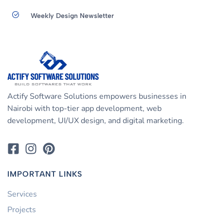
Weekly Design Newsletter
Actify Software Solutions empowers businesses in
Nairobi with top-tier app development, web
development, UI/UX design, and digital marketing.
IMPORTANT LINKS
Services
Projects