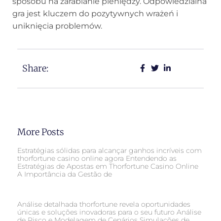
sposobu na zarabianie pieniędzy. Odpowiedzialna
gra jest kluczem do pozytywnych wrażeń i
uniknięcia problemów.
Share:
More Posts
Estratégias sólidas para alcançar ganhos incríveis com
thorfortune casino online agora Entendendo as
Estratégias de Apostas em Thorfortune Casino Online
A Importância da Gestão de
Análise detalhada thorfortune revela oportunidades
únicas e soluções inovadoras para o seu futuro Análise
de Risco e Modelagem de Cenários Simulações de