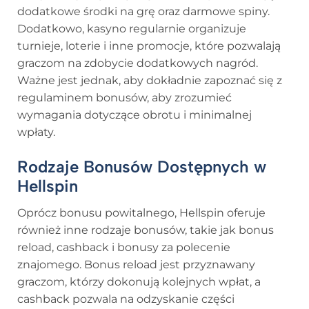
dodatkowe środki na grę oraz darmowe spiny.
Dodatkowo, kasyno regularnie organizuje
turnieje, loterie i inne promocje, które pozwalają
graczom na zdobycie dodatkowych nagród.
Ważne jest jednak, aby dokładnie zapoznać się z
regulaminem bonusów, aby zrozumieć
wymagania dotyczące obrotu i minimalnej
wpłaty.
Rodzaje Bonusów Dostępnych w
Hellspin
Oprócz bonusu powitalnego, Hellspin oferuje
również inne rodzaje bonusów, takie jak bonus
reload, cashback i bonusy za polecenie
znajomego. Bonus reload jest przyznawany
graczom, którzy dokonują kolejnych wpłat, a
cashback pozwala na odzyskanie części