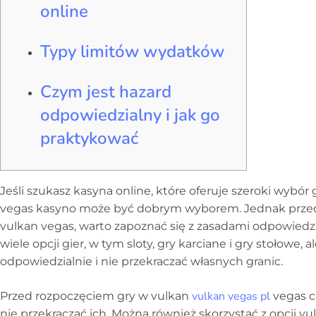
online
Typy limitów wydatków
Czym jest hazard
odpowiedzialny i jak go
praktykować
Jeśli szukasz kasyna online, które oferuje szeroki wybór 
vegas kasyno może być dobrym wyborem. Jednak przed
vulkan vegas, warto zapoznać się z zasadami odpowiedzia
wiele opcji gier, w tym sloty, gry karciane i gry stołowe, a
odpowiedzialnie i nie przekraczać własnych granic.
vulkan vegas pl
Przed rozpoczęciem gry w vulkan
vegas ca
nie przekraczać ich. Można również skorzystać z opcji 