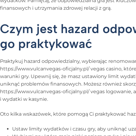
wydatków. Pamiętaj, że odpowiedzialna gra jest kluczo
finansowych i utrzymania zdrowej relacji z grą.
Czym jest hazard odpow
go praktykować
Praktykuj hazard odpowiedzialny, wybierając renomowane
https://www.vulcanvegas-oficjalny.pl/ vegas casino, któr
warunki gry. Upewnij się, że masz ustawiony limit wydatk
uniknąć problemów finansowych. Możesz również skorzy
https://www.vulcanvegas-oficjalny.pl/ vegas logowanie
i wydatki w kasynie.
Oto kilka wskazówek, które pomogą Ci praktykować haz
Ustaw limity wydatków i czasu gry, aby uniknąć uza