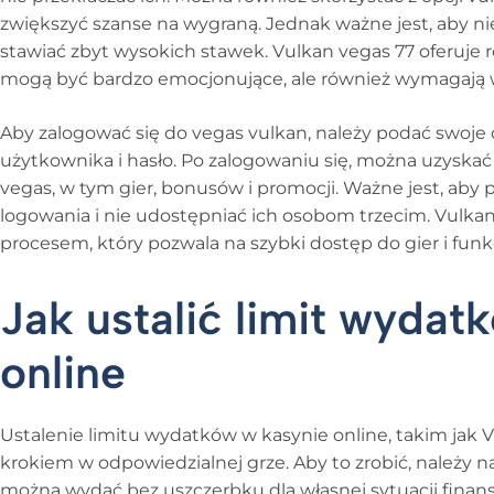
zwiększyć szanse na wygraną. Jednak ważne jest, aby n
stawiać zbyt wysokich stawek. Vulkan vegas 77 oferuje r
mogą być bardzo emocjonujące, ale również wymagają w
Aby zalogować się do vegas vulkan, należy podać swoj
użytkownika i hasło. Po zalogowaniu się, można uzyskać
vegas, w tym gier, bonusów i promocji. Ważne jest, aby
logowania i nie udostępniać ich osobom trzecim. Vulka
procesem, który pozwala na szybki dostęp do gier i funkc
Jak ustalić limit wydat
online
Ustalenie limitu wydatków w kasynie online, takim jak 
krokiem w odpowiedzialnej grze. Aby to zrobić, należy naj
można wydać bez uszczerbku dla własnej sytuacji finanso