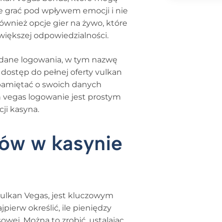
ie grać pod wpływem emocji i nie
ównież opcje gier na żywo, które
iększej odpowiedzialności.
e dane logowania, w tym nazwę
 dostęp do pełnej oferty vulkan
 pamiętać o swoich danych
n vegas logowanie jest prostym
ji kasyna.
ków w kasynie
Vulkan Vegas, jest kluczowym
pierw określić, ile pieniędzy
wej. Można to zrobić, ustalając