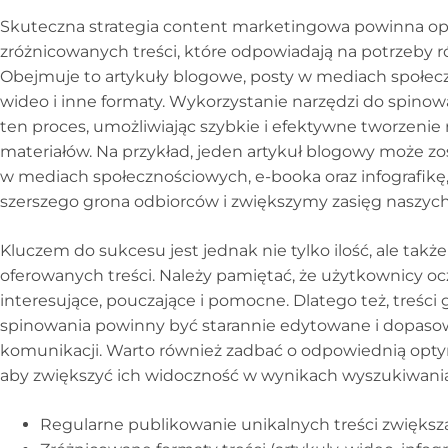
Skuteczna strategia content marketingowa powinna opi
zróżnicowanych treści, które odpowiadają na potrzeby
Obejmuje to artykuły blogowe, posty w mediach społeczn
wideo i inne formaty. Wykorzystanie narzędzi do spinow
ten proces, umożliwiając szybkie i efektywne tworzeni
materiałów. Na przykład, jeden artykuł blogowy może zo
w mediach społecznościowych, e-booka oraz infografikę
szerszego grona odbiorców i zwiększymy zasięg naszych 
Kluczem do sukcesu jest jednak nie tylko ilość, ale takż
oferowanych treści. Należy pamiętać, że użytkownicy oc
interesujące, pouczające i pomocne. Dlatego też, treśc
spinowania powinny być starannie edytowane i dopaso
komunikacji. Warto również zadbać o odpowiednią opty
aby zwiększyć ich widoczność w wynikach wyszukiwania
Regularne publikowanie unikalnych treści zwięks