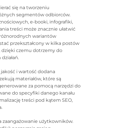
erać się na tworzeniu
 różnych segmentów odbiorców.
ościowych, e-booki, infografiki,
ania treści może znacznie ułatwić
e różnorodnych wariantów
stać przekształcony w kilka postów
, dzięki czemu dotrzemy do
działań.
e jakość i wartość dodana
zekują materiałów, które są
i generowane za pomocą narzędzi do
wane do specyfiki danego kanału
malizację treści pod kątem SEO,
.
za zaangażowanie użytkowników.