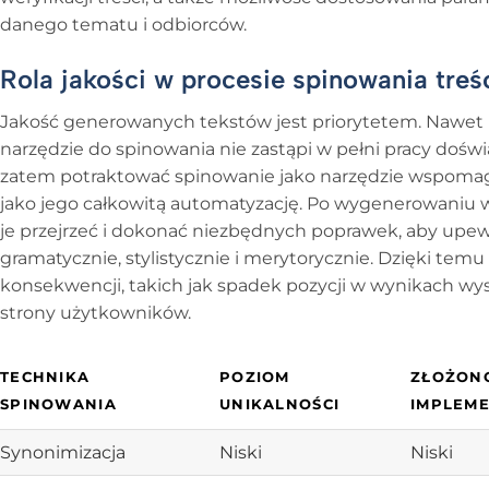
danego tematu i odbiorców.
Rola jakości w procesie spinowania treś
Jakość generowanych tekstów jest priorytetem. Nawet
narzędzie do spinowania nie zastąpi w pełni pracy doś
zatem potraktować spinowanie jako narzędzie wspomagaj
jako jego całkowitą automatyzację. Po wygenerowaniu w
je przejrzeć i dokonać niezbędnych poprawek, aby upew
gramatycznie, stylistycznie i merytorycznie. Dzięki t
konsekwencji, takich jak spadek pozycji w wynikach wys
strony użytkowników.
TECHNIKA
POZIOM
ZŁOŻON
SPINOWANIA
UNIKALNOŚCI
IMPLEME
Synonimizacja
Niski
Niski