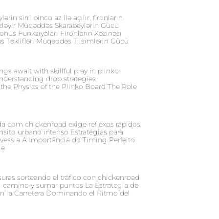
rin sirri pinco az ilə açılır, fironların
özləyir Müqəddəs Skarabeylərin Gücü
onus Funksiyaları Fironların Xəzinəsi
s Təklifləri Müqəddəs Tilsimlərin Gücü
gs await with skillful play in plinko
nderstanding drop strategies
the Physics of the Plinko Board The Role
da com chickenroad exige reflexos rápidos
rânsito urbano intenso Estratégias para
avessia A Importância do Timing Perfeito
 e
esuras sorteando el tráfico con chickenroad
l camino y sumar puntos La Estrategia de
en la Carretera Dominando el Ritmo del