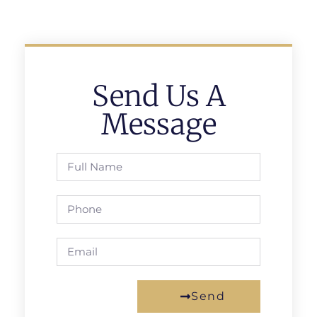
Send Us A
Message
Send