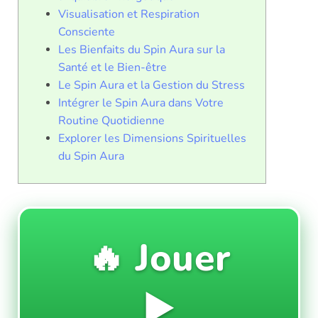
Visualisation et Respiration
Consciente
Les Bienfaits du Spin Aura sur la
Santé et le Bien-être
Le Spin Aura et la Gestion du Stress
Intégrer le Spin Aura dans Votre
Routine Quotidienne
Explorer les Dimensions Spirituelles
du Spin Aura
🔥 Jouer
▶️