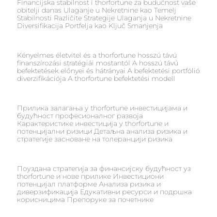
Financijska stabilnost i thorfortune za budućnost vaše
obitelji danas Ulaganje u Nekretnine kao Temelj
Stabilnosti Različite Strategije Ulaganja u Nekretnine
Diversifikacija Portfelja kao Ključ Smanjenja
Kényelmes életvitel és a thorfortune hosszú távú
finanszírozási stratégiái mostantól A hosszú távú
befektetések előnyei és hátrányai A befektetési portfólió
diverzifikációja A thorfortune befektetési modell
Прилика залагања у thorfortune инвестицијама и
будућност професионалног развоја
Карактеристике инвестиција у thorfortune и
потенцијални ризици Детаљна анализа ризика и
стратегије засноване на толеранцији ризика
Поуздана стратегија за финансијску будућност уз
thorfortune и нове прилике Инвестициони
потенцијал платформе Анализа ризика и
диверзификација Едукативни ресурси и подршка
корисницима Препоруке за почетнике