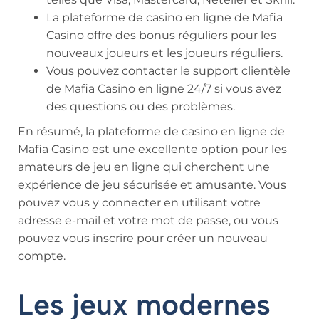
La plateforme de casino en ligne de Mafia
Casino offre des bonus réguliers pour les
nouveaux joueurs et les joueurs réguliers.
Vous pouvez contacter le support clientèle
de Mafia Casino en ligne 24/7 si vous avez
des questions ou des problèmes.
En résumé, la plateforme de casino en ligne de
Mafia Casino est une excellente option pour les
amateurs de jeu en ligne qui cherchent une
expérience de jeu sécurisée et amusante. Vous
pouvez vous y connecter en utilisant votre
adresse e-mail et votre mot de passe, ou vous
pouvez vous inscrire pour créer un nouveau
compte.
Les jeux modernes