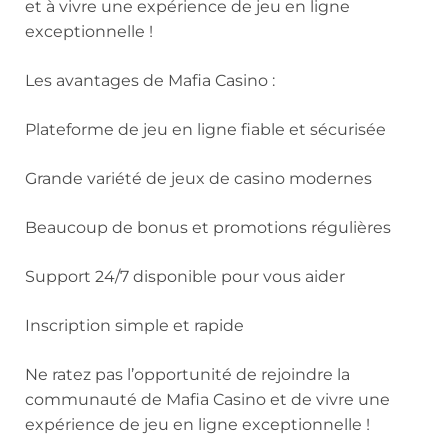
et à vivre une expérience de jeu en ligne
exceptionnelle !
Les avantages de Mafia Casino :
Plateforme de jeu en ligne fiable et sécurisée
Grande variété de jeux de casino modernes
Beaucoup de bonus et promotions régulières
Support 24/7 disponible pour vous aider
Inscription simple et rapide
Ne ratez pas l’opportunité de rejoindre la
communauté de Mafia Casino et de vivre une
expérience de jeu en ligne exceptionnelle !