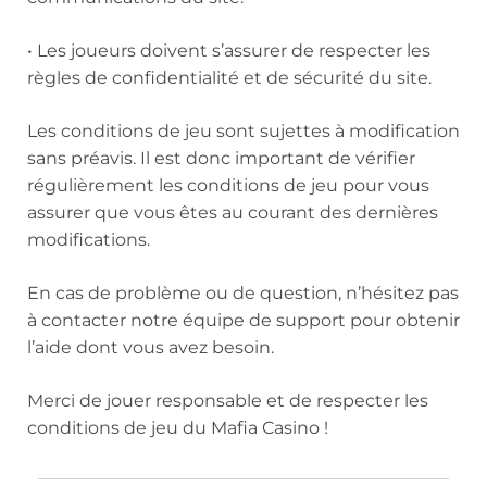
• Les joueurs doivent s’assurer de respecter les
règles de confidentialité et de sécurité du site.
Les conditions de jeu sont sujettes à modification
sans préavis. Il est donc important de vérifier
régulièrement les conditions de jeu pour vous
assurer que vous êtes au courant des dernières
modifications.
En cas de problème ou de question, n’hésitez pas
à contacter notre équipe de support pour obtenir
l’aide dont vous avez besoin.
Merci de jouer responsable et de respecter les
conditions de jeu du Mafia Casino !