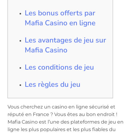
Les bonus offerts par
Mafia Casino en ligne
Les avantages de jeu sur
Mafia Casino
Les conditions de jeu
Les règles du jeu
Vous cherchez un casino en ligne sécurisé et
réputé en France ? Vous êtes au bon endroit !
Mafia Casino est l’une des plateformes de jeu en
ligne les plus populaires et les plus fiables du