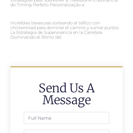
Estratégias para Sobreviver à Travessia A Importância
do Timing Perfeito Personalização e
Increíbles travesuras sorteando el tráfico con
chickenroad para dominar el camino y sumar puntos
La Estrategia de Supervivencia en la Carretera
Dominando el Ritmo del
Send Us A
Message