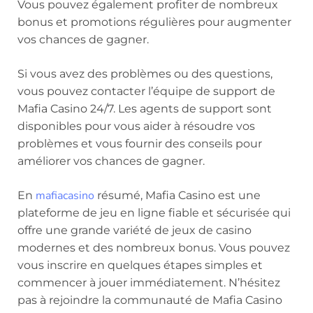
Vous pouvez également profiter de nombreux
bonus et promotions régulières pour augmenter
vos chances de gagner.
Si vous avez des problèmes ou des questions,
vous pouvez contacter l’équipe de support de
Mafia Casino 24/7. Les agents de support sont
disponibles pour vous aider à résoudre vos
problèmes et vous fournir des conseils pour
améliorer vos chances de gagner.
mafiacasino
En
résumé, Mafia Casino est une
plateforme de jeu en ligne fiable et sécurisée qui
offre une grande variété de jeux de casino
modernes et des nombreux bonus. Vous pouvez
vous inscrire en quelques étapes simples et
commencer à jouer immédiatement. N’hésitez
pas à rejoindre la communauté de Mafia Casino