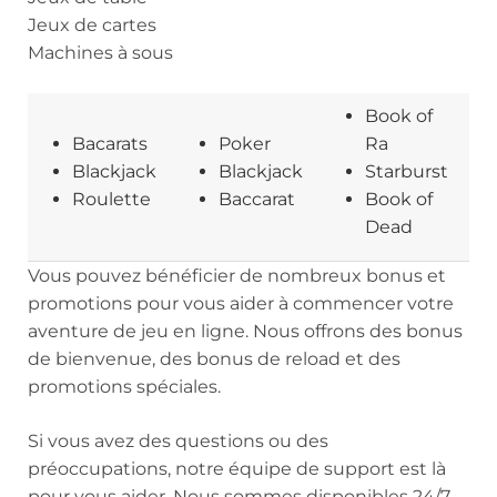
Jeux de cartes
Machines à sous
Book of
Bacarats
Poker
Ra
Blackjack
Blackjack
Starburst
Roulette
Baccarat
Book of
Dead
Vous pouvez bénéficier de nombreux bonus et
promotions pour vous aider à commencer votre
aventure de jeu en ligne. Nous offrons des bonus
de bienvenue, des bonus de reload et des
promotions spéciales.
Si vous avez des questions ou des
préoccupations, notre équipe de support est là
pour vous aider. Nous sommes disponibles 24/7