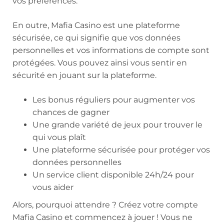
vos préférences.
En outre, Mafia Casino est une plateforme
sécurisée, ce qui signifie que vos données
personnelles et vos informations de compte sont
protégées. Vous pouvez ainsi vous sentir en
sécurité en jouant sur la plateforme.
Les bonus réguliers pour augmenter vos
chances de gagner
Une grande variété de jeux pour trouver le
qui vous plaît
Une plateforme sécurisée pour protéger vos
données personnelles
Un service client disponible 24h/24 pour
vous aider
Alors, pourquoi attendre ? Créez votre compte
Mafia Casino et commencez à jouer ! Vous ne