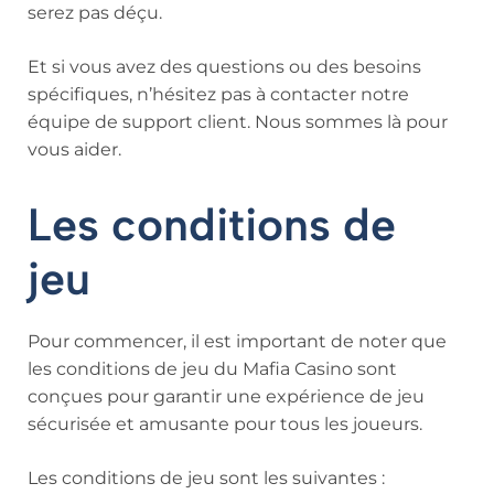
serez pas déçu.
Et si vous avez des questions ou des besoins
spécifiques, n’hésitez pas à contacter notre
équipe de support client. Nous sommes là pour
vous aider.
Les conditions de
jeu
Pour commencer, il est important de noter que
les conditions de jeu du Mafia Casino sont
conçues pour garantir une expérience de jeu
sécurisée et amusante pour tous les joueurs.
Les conditions de jeu sont les suivantes :