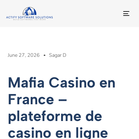
TO
NA
June 27, 2026
Sagar D
Mafia Casino en
France –
plateforme de
casino en ligne