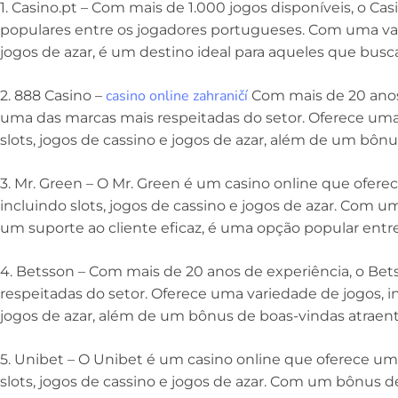
1. Casino.pt – Com mais de 1.000 jogos disponíveis, o C
populares entre os jogadores portugueses. Com uma vari
jogos de azar, é um destino ideal para aqueles que bus
casino online zahraničí
2. 888 Casino –
Com mais de 20 anos 
uma das marcas mais respeitadas do setor. Oferece uma 
slots, jogos de cassino e jogos de azar, além de um bônu
3. Mr. Green – O Mr. Green é um casino online que ofere
incluindo slots, jogos de cassino e jogos de azar. Com
um suporte ao cliente eficaz, é uma opção popular entr
4. Betsson – Com mais de 20 anos de experiência, o Be
respeitadas do setor. Oferece uma variedade de jogos, in
jogos de azar, além de um bônus de boas-vindas atraent
5. Unibet – O Unibet é um casino online que oferece um
slots, jogos de cassino e jogos de azar. Com um bônus 