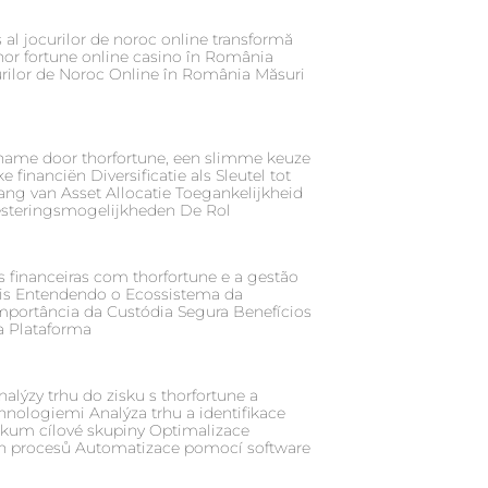
al jocurilor de noroc online transformă
hor fortune online casino în România
urilor de Noroc Online în România Măsuri
ame door thorfortune, een slimme keuze
e financiën Diversificatie als Sleutel tot
ang van Asset Allocatie Toegankelijkheid
esteringsmogelijkheden De Rol
s financeiras com thorfortune e a gestão
tais Entendendo o Ecossistema da
Importância da Custódia Segura Benefícios
a Plataforma
alýzy trhu do zisku s thorfortune a
nologiemi Analýza trhu a identifikace
ůzkum cílové skupiny Optimalizace
h procesů Automatizace pomocí software