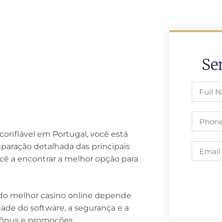
Se
confiável em Portugal, você está
paração detalhada das principais
cê a encontrar a melhor opção para
 do melhor casino online depende
idade do software, a segurança e a
bônus e promoções.