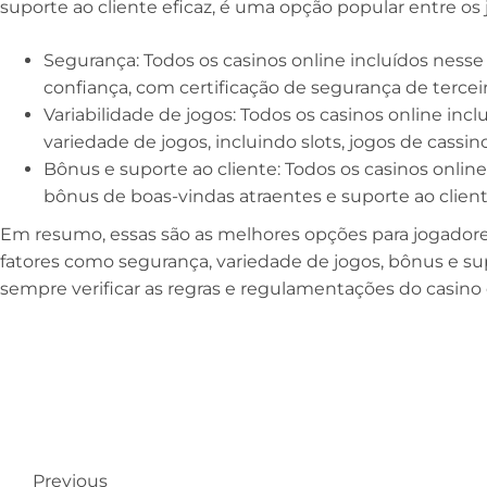
suporte ao cliente eficaz, é uma opção popular entre os
Segurança: Todos os casinos online incluídos ness
confiança, com certificação de segurança de terceiro
Variabilidade de jogos: Todos os casinos online in
variedade de jogos, incluindo slots, jogos de cassino
Bônus e suporte ao cliente: Todos os casinos onlin
bônus de boas-vindas atraentes e suporte ao cliente
Em resumo, essas são as melhores opções para jogador
fatores como segurança, variedade de jogos, bônus e su
sempre verificar as regras e regulamentações do casino 
Previous