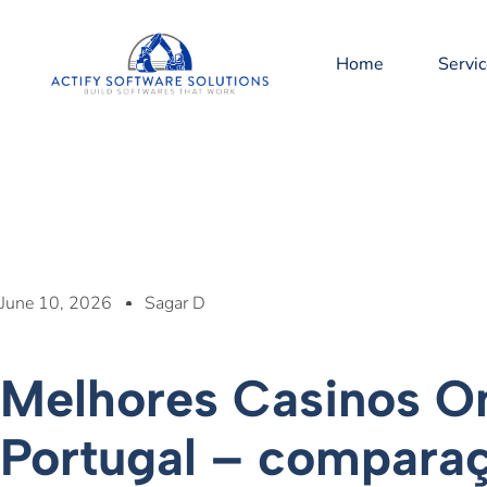
Home
Servi
June 10, 2026
Sagar D
Melhores Casinos On
Portugal – compara