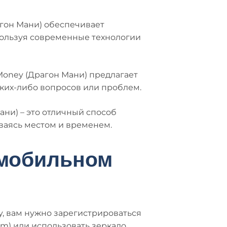
агон Мани) обеспечивает
пользуя современные технологии
Money (Драгон Мани) предлагает
аких-либо вопросов или проблем.
ани) – это отличный способ
иваясь местом и временем.
 мобильном
y, вам нужно зарегистрироваться
m) или использовать зеркало