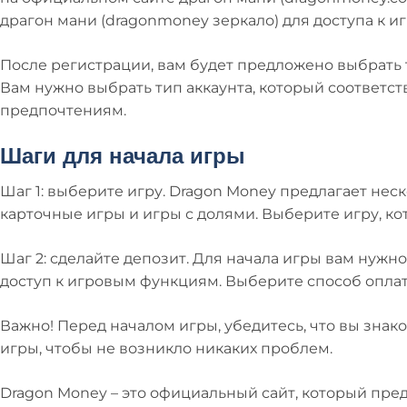
драгон мани (dragonmoney зеркало) для доступа к и
После регистрации, вам будет предложено выбрать т
Вам нужно выбрать тип аккаунта, который соответс
предпочтениям.
Шаги для начала игры
Шаг 1: выберите игру. Dragon Money предлагает неск
карточные игры и игры с долями. Выберите игру, ко
Шаг 2: сделайте депозит. Для начала игры вам нужно
доступ к игровым функциям. Выберите способ оплат
Важно! Перед началом игры, убедитесь, что вы зна
игры, чтобы не возникло никаких проблем.
Dragon Money – это официальный сайт, который пр