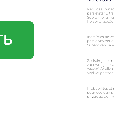
Perigosa jorna
para evitar o t
Sobreviver à Tr
Personalização
ТЬ
Increíbles trav
para dominar e
Supervivencia 
Zaskakujące mo
zapewniające w
wrażeń Analiza
Wpływ gęstości
Probabilités et
pour des gains 
physique du mo