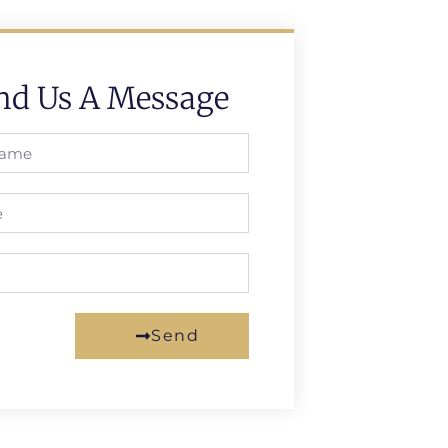
nd Us A Message
Send