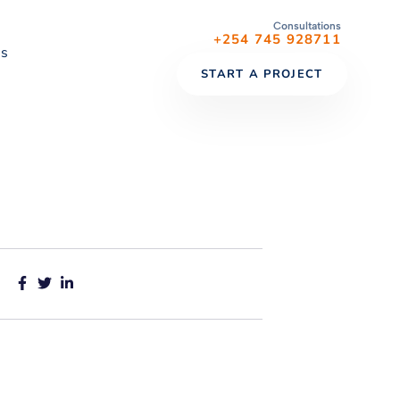
Consultations
+254 745 928711
Us
START A PROJECT