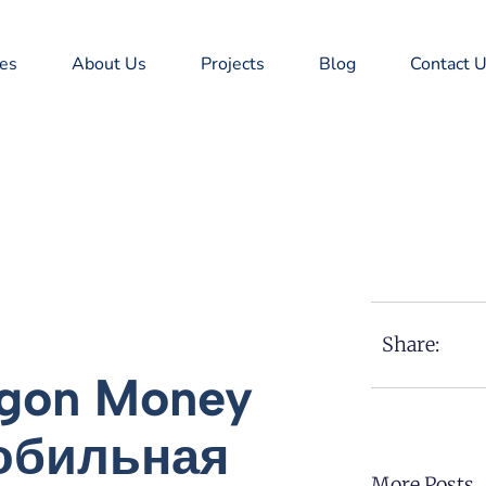
ces
About Us
Projects
Blog
Contact 
Share:
gon Money
мобильная
More Posts