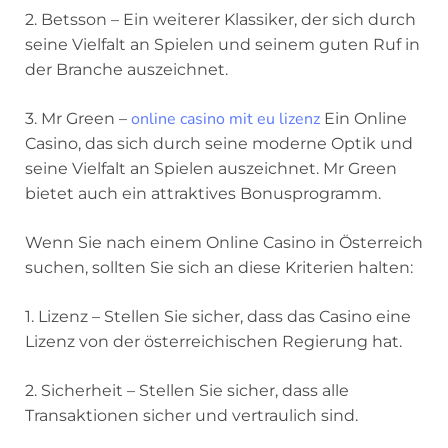
2. Betsson – Ein weiterer Klassiker, der sich durch
seine Vielfalt an Spielen und seinem guten Ruf in
der Branche auszeichnet.
online casino mit eu lizenz
3. Mr Green –
Ein Online
Casino, das sich durch seine moderne Optik und
seine Vielfalt an Spielen auszeichnet. Mr Green
bietet auch ein attraktives Bonusprogramm.
Wenn Sie nach einem Online Casino in Österreich
suchen, sollten Sie sich an diese Kriterien halten:
1. Lizenz – Stellen Sie sicher, dass das Casino eine
Lizenz von der österreichischen Regierung hat.
2. Sicherheit – Stellen Sie sicher, dass alle
Transaktionen sicher und vertraulich sind.