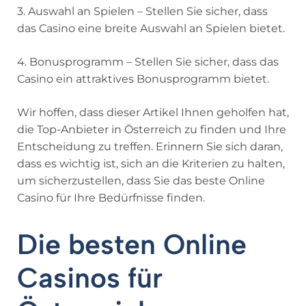
3. Auswahl an Spielen – Stellen Sie sicher, dass
das Casino eine breite Auswahl an Spielen bietet.
4. Bonusprogramm – Stellen Sie sicher, dass das
Casino ein attraktives Bonusprogramm bietet.
Wir hoffen, dass dieser Artikel Ihnen geholfen hat,
die Top-Anbieter in Österreich zu finden und Ihre
Entscheidung zu treffen. Erinnern Sie sich daran,
dass es wichtig ist, sich an die Kriterien zu halten,
um sicherzustellen, dass Sie das beste Online
Casino für Ihre Bedürfnisse finden.
Die besten Online
Casinos für