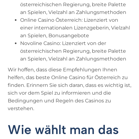
österreichischen Regierung, breite Palette
an Spielen, Vielzahl an Zahlungsmethoden
Online Casino Österreich: Lizenziert von
einer internationalen Lizenzgeberin, Vielzahl
an Spielen, Bonusangebote
Novoline Casino: Lizenziert von der
österreichischen Regierung, breite Palette
an Spielen, Vielzahl an Zahlungsmethoden
Wir hoffen, dass diese Empfehlungen Ihnen
helfen, das beste Online Casino für Österreich zu
finden. Erinnern Sie sich daran, dass es wichtig ist,
sich vor dem Spiel zu informieren und die
Bedingungen und Regeln des Casinos zu
verstehen.
Wie wählt man das