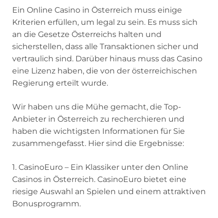
Ein Online Casino in Österreich muss einige
Kriterien erfüllen, um legal zu sein. Es muss sich
an die Gesetze Österreichs halten und
sicherstellen, dass alle Transaktionen sicher und
vertraulich sind. Darüber hinaus muss das Casino
eine Lizenz haben, die von der österreichischen
Regierung erteilt wurde.
Wir haben uns die Mühe gemacht, die Top-
Anbieter in Österreich zu recherchieren und
haben die wichtigsten Informationen für Sie
zusammengefasst. Hier sind die Ergebnisse:
1. CasinoEuro – Ein Klassiker unter den Online
Casinos in Österreich. CasinoEuro bietet eine
riesige Auswahl an Spielen und einem attraktiven
Bonusprogramm.