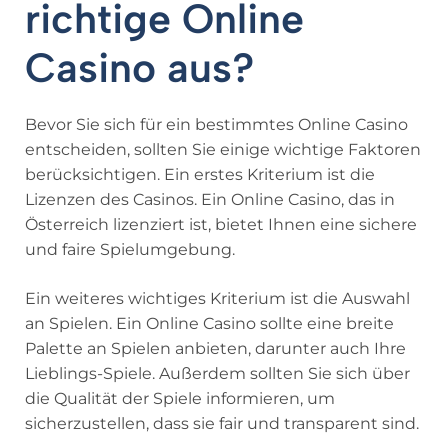
richtige Online
Casino aus?
Bevor Sie sich für ein bestimmtes Online Casino
entscheiden, sollten Sie einige wichtige Faktoren
berücksichtigen. Ein erstes Kriterium ist die
Lizenzen des Casinos. Ein Online Casino, das in
Österreich lizenziert ist, bietet Ihnen eine sichere
und faire Spielumgebung.
Ein weiteres wichtiges Kriterium ist die Auswahl
an Spielen. Ein Online Casino sollte eine breite
Palette an Spielen anbieten, darunter auch Ihre
Lieblings-Spiele. Außerdem sollten Sie sich über
die Qualität der Spiele informieren, um
sicherzustellen, dass sie fair und transparent sind.