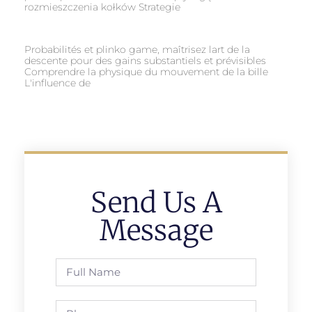
rozmieszczenia kołków Strategie
Probabilités et plinko game, maîtrisez lart de la
descente pour des gains substantiels et prévisibles
Comprendre la physique du mouvement de la bille
L'influence de
Send Us A
Message