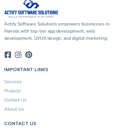
Actify Software Solutions empowers businesses in
Nairobi with top-tier app development, web
development, UI/UX design, and digital marketing.
IMPORTANT LINKS
Services
Projects
Contact Us
About Us
CONTACT US