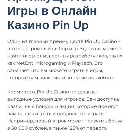
Игры в Онлайн
Казино Pin Up
Один из главных преимуществ Pin Up Casino –
это его огромный выбор игр. Здесь вы можете
найти игры от известных разработчиков, таких
как NetEnt, Microgaming и Playtech. Это
означает, что вы можете играть в игры,
которые вам знакомы и которые вы любите.
Кроме того, Pin Up Casino предлагает
выгодные условия для игроков. Вам доступны
различные бонусы и акции, которые помогут
вам начать играть и продолжать играть.
Например, новый игрок может получить бонус
в 50 000 рублей, а также 125% от первого