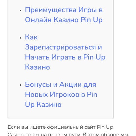
Преимущества Игры в
Онлайн Казино Pin Up
Как
Зарегистрироваться и
Начать Играть в Pin Up
Казино
Бонусы и Акции для
Новых Игроков в Pin
Up Казино
Если вы ищете официальный сайт Pin Up
Casino, то вы на правом пути. В этом обзоре мы