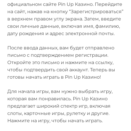
официальном сайте Pin Up Казино. Перейдите
на сайт, нажав на кнопку “Зарегистрироваться”
в верхнем правом углу экрана. Затем, введите
свои личные данные, включая имя, фамилию,
дату рождения и адрес электронной почты.
После ввода данных, вам будет отправлено
письмо с подтверждением регистрации.
Откройте это письмо и нажмите на ссылку,
чтобы подтвердить свой аккаунт. Теперь вы
готовы начать играть в Pin Up Казино!
Для начала игры, вам нужно выбрать игру,
которая вам понравилась. Pin Up Казино
предлагает широкий спектр игр, включая
слоты, карточные игры, рулетку и другие.
Нажмите на игру, чтобы начать играть.