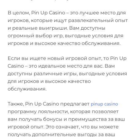
В целом, Pin Up Casino – это лучшее место для
игроков, которые ищут развлекательный опыт
и реальные выигрыши. Вам доступны
огромный выбор игр, выгодные условия для
игроков и высокое качество обслуживания.
Если вы ищете новый игровой опыт, то Pin Up
Casino – это идеальное место для вас. Вам
доступны различные игры, выгодные условия
для игроков и высокое качество
обслуживания.
pinup casino
Также, Pin Up Casino предлагает
программу лояльности, которая позволяет
вам получать бонусы и преимущества за ваш
игровой опыт. Это означает, что вы можете
получать дополнительные выгоды за ваш