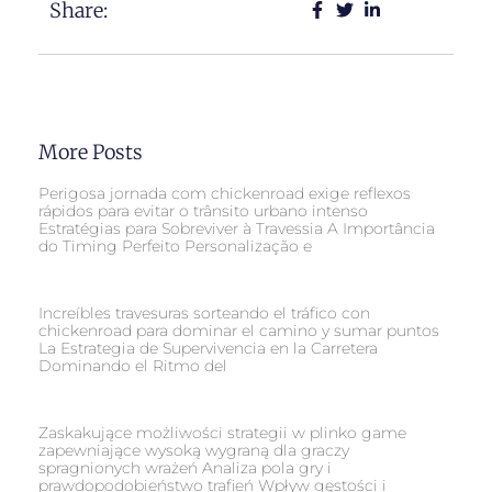
Share:
More Posts
Perigosa jornada com chickenroad exige reflexos
rápidos para evitar o trânsito urbano intenso
Estratégias para Sobreviver à Travessia A Importância
do Timing Perfeito Personalização e
Increíbles travesuras sorteando el tráfico con
chickenroad para dominar el camino y sumar puntos
La Estrategia de Supervivencia en la Carretera
Dominando el Ritmo del
Zaskakujące możliwości strategii w plinko game
zapewniające wysoką wygraną dla graczy
spragnionych wrażeń Analiza pola gry i
prawdopodobieństwo trafień Wpływ gęstości i