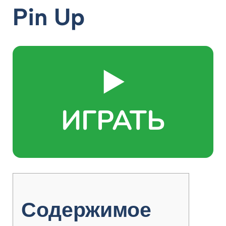
Pin Up
▶️
ИГРАТЬ
Содержимое