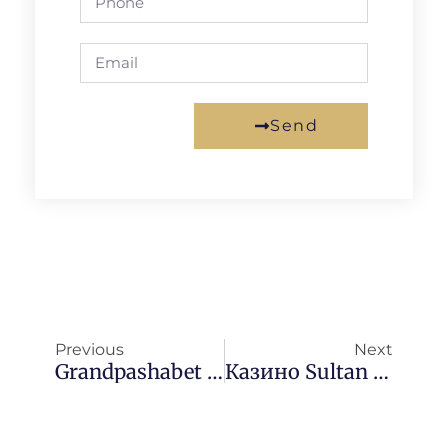
Send
Previous
Next
Grandpashabet – Grandpashabet Casino – Grandpashabet Giriş
Казино Sultan Games – Руководство По Регистрации