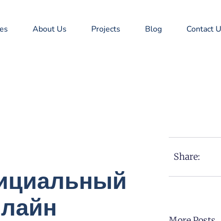
ces
About Us
Projects
Blog
Contact 
Share:
фициальный
нлайн
More Posts