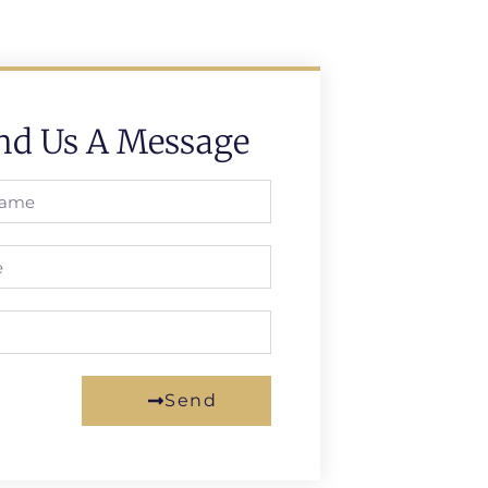
nd Us A Message
Send