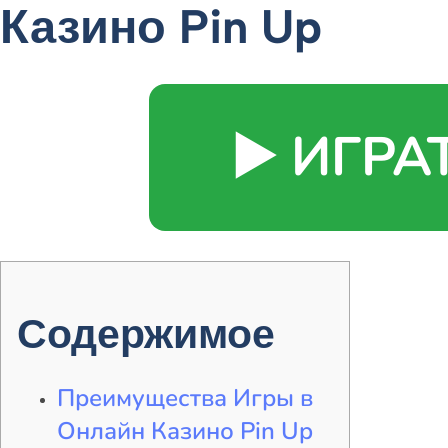
Казино Pin Up
▶️ ИГРА
Содержимое
Преимущества Игры в
Онлайн Казино Pin Up