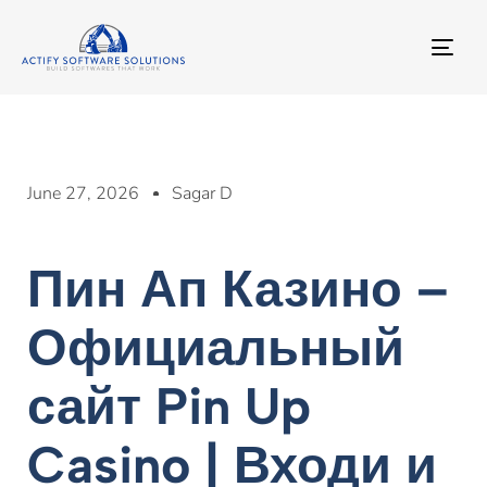
TO
NA
June 27, 2026
Sagar D
Пин Ап Казино –
Официальный
сайт Pin Up
Casino | Входи и