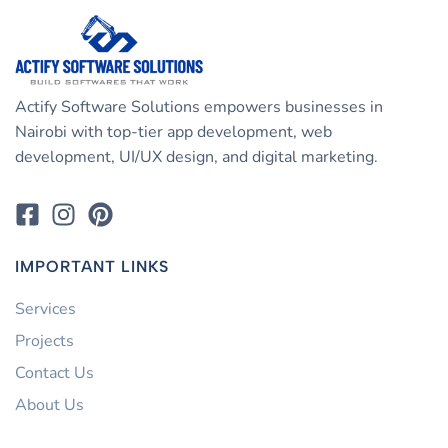
Actify Software Solutions empowers businesses in
Nairobi with top-tier app development, web
development, UI/UX design, and digital marketing.
IMPORTANT LINKS
Services
Projects
Contact Us
About Us