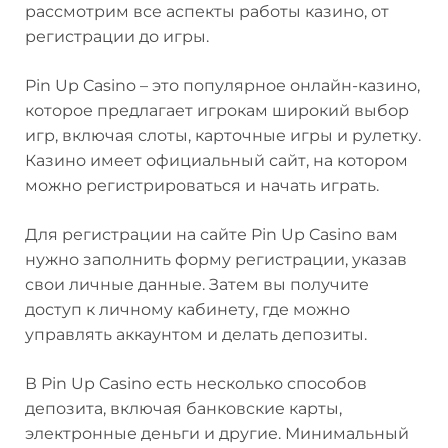
рассмотрим все аспекты работы казино, от
регистрации до игры.
Pin Up Casino – это популярное онлайн-казино,
которое предлагает игрокам широкий выбор
игр, включая слоты, карточные игры и рулетку.
Казино имеет официальный сайт, на котором
можно регистрироваться и начать играть.
Для регистрации на сайте Pin Up Casino вам
нужно заполнить форму регистрации, указав
свои личные данные. Затем вы получите
доступ к личному кабинету, где можно
управлять аккаунтом и делать депозиты.
В Pin Up Casino есть несколько способов
депозита, включая банковские карты,
электронные деньги и другие. Минимальный