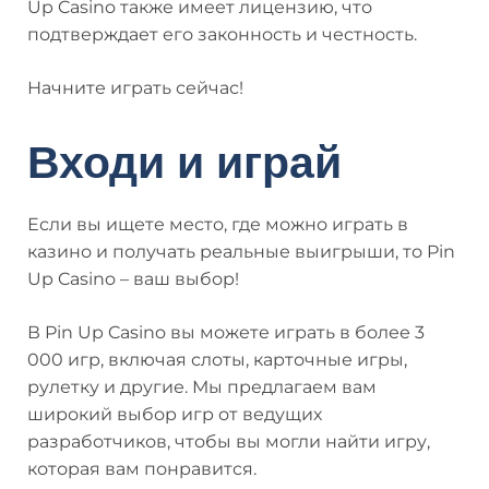
Up Casino также имеет лицензию, что
подтверждает его законность и честность.
Начните играть сейчас!
Входи и играй
Если вы ищете место, где можно играть в
казино и получать реальные выигрыши, то Pin
Up Casino – ваш выбор!
В Pin Up Casino вы можете играть в более 3
000 игр, включая слоты, карточные игры,
рулетку и другие. Мы предлагаем вам
широкий выбор игр от ведущих
разработчиков, чтобы вы могли найти игру,
которая вам понравится.