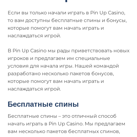
Если вы только начали играть в Pin Up Casino,
то вам доступны бесплатные спины и бонусы,
которые помогут вам начать играть и
наслаждаться игрой.
В Pin Up Casino мы рады приветствовать новых
игроков и предлагаем им специальные
условия для начала игры. Нашей командой
разработано несколько пакетов бонусов,
которые помогут вам начать играть и
наслаждаться игрой.
Бесплатные спины
Бесплатные спины – это отличный способ
начать играть в Pin Up Casino. Мы предлагаем
вам несколько пакетов бесплатных спинов,