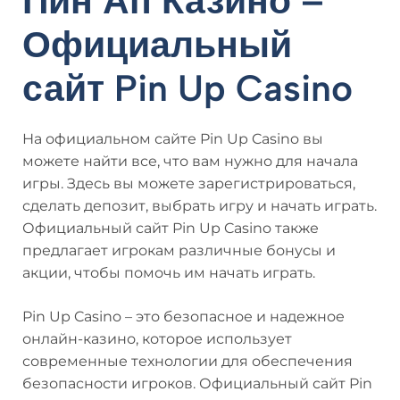
Пин Ап Казино –
Официальный
сайт Pin Up Casino
На официальном сайте Pin Up Casino вы
можете найти все, что вам нужно для начала
игры. Здесь вы можете зарегистрироваться,
сделать депозит, выбрать игру и начать играть.
Официальный сайт Pin Up Casino также
предлагает игрокам различные бонусы и
акции, чтобы помочь им начать играть.
Pin Up Casino – это безопасное и надежное
онлайн-казино, которое использует
современные технологии для обеспечения
безопасности игроков. Официальный сайт Pin