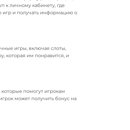
п к личному кабинету, где
ю игр и получать информацию о
чные игры, включая слоты,
у, которая им понравится, и
, которые помогут игрокам
игрок может получить бонус на