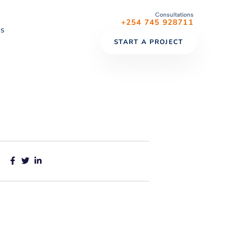
Consultations
+254 745 928711
Us
START A PROJECT