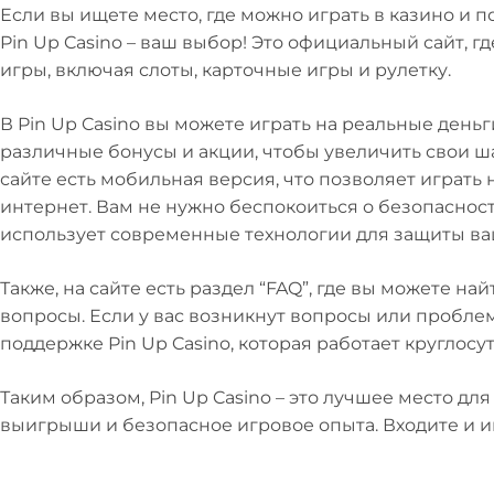
Если вы ищете место, где можно играть в казино и 
Pin Up Casino – ваш выбор! Это официальный сайт, г
игры, включая слоты, карточные игры и рулетку.
В Pin Up Casino вы можете играть на реальные деньг
различные бонусы и акции, чтобы увеличить свои ш
сайте есть мобильная версия, что позволяет играть 
интернет. Вам не нужно беспокоиться о безопасности
использует современные технологии для защиты в
Также, на сайте есть раздел “FAQ”, где вы можете на
вопросы. Если у вас возникнут вопросы или пробле
поддержке Pin Up Casino, которая работает круглосу
Таким образом, Pin Up Casino – это лучшее место дл
выигрыши и безопасное игровое опыта. Входите и и