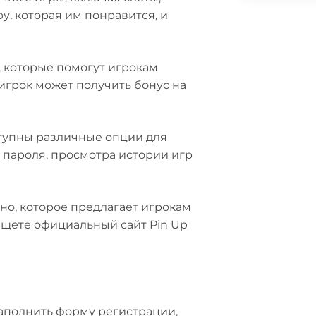
у, которая им понравится, и
, которые помогут игрокам
игрок может получить бонус на
ступны различные опции для
 пароля, просмотра истории игр
ино, которое предлагает игрокам
ищете официальный сайт Pin Up
заполнить форму регистрации,