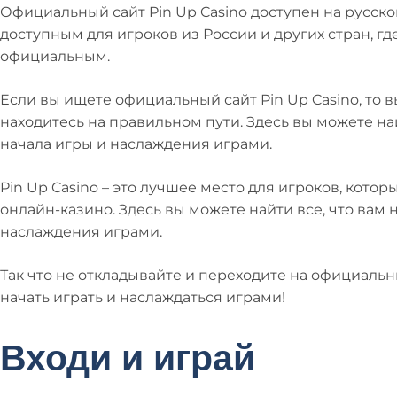
Официальный сайт Pin Up Casino доступен на русском
доступным для игроков из России и других стран, гд
официальным.
Если вы ищете официальный сайт Pin Up Casino, то 
находитесь на правильном пути. Здесь вы можете най
начала игры и наслаждения играми.
Pin Up Casino – это лучшее место для игроков, кото
онлайн-казино. Здесь вы можете найти все, что вам 
наслаждения играми.
Так что не откладывайте и переходите на официальны
начать играть и наслаждаться играми!
Входи и играй