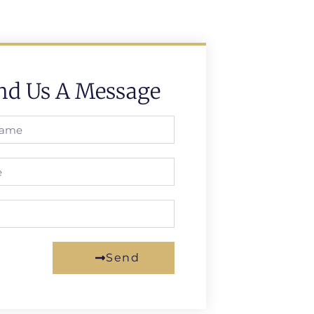
nd Us A Message
Send