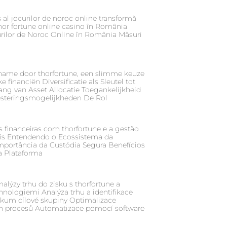
al jocurilor de noroc online transformă
hor fortune online casino în România
urilor de Noroc Online în România Măsuri
ame door thorfortune, een slimme keuze
e financiën Diversificatie als Sleutel tot
ang van Asset Allocatie Toegankelijkheid
esteringsmogelijkheden De Rol
s financeiras com thorfortune e a gestão
tais Entendendo o Ecossistema da
Importância da Custódia Segura Benefícios
a Plataforma
alýzy trhu do zisku s thorfortune a
nologiemi Analýza trhu a identifikace
ůzkum cílové skupiny Optimalizace
h procesů Automatizace pomocí software