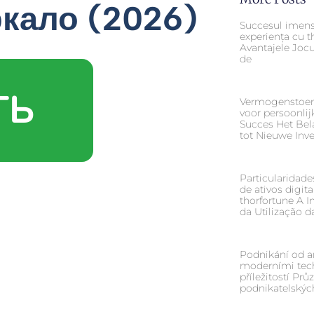
ркало (2026)
Succesul imens 
experiența cu t
Avantajele Joc
de
ТЬ
Vermogenstoen
voor persoonlijk
Succes Het Bel
tot Nieuwe Inv
Particularidade
de ativos digi
thorfortune A 
da Utilização d
Podnikání od an
moderními tech
příležitostí Pr
podnikatelskýc