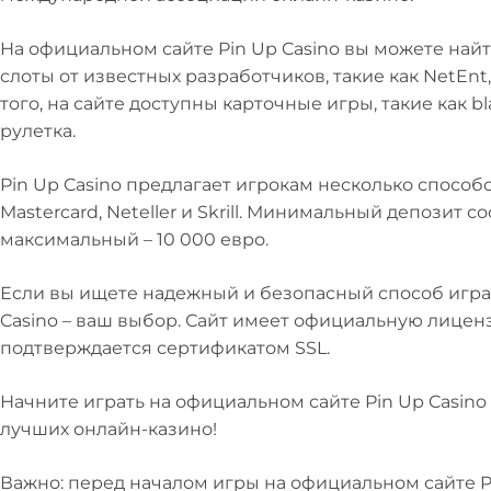
На официальном сайте Pin Up Casino вы можете найт
слоты от известных разработчиков, такие как NetEnt,
того, на сайте доступны карточные игры, такие как bla
рулетка.
Pin Up Casino предлагает игрокам несколько способо
Mastercard, Neteller и Skrill. Минимальный депозит со
максимальный – 10 000 евро.
Если вы ищете надежный и безопасный способ играть
Casino – ваш выбор. Сайт имеет официальную лиценз
подтверждается сертификатом SSL.
Начните играть на официальном сайте Pin Up Casino
лучших онлайн-казино!
Важно: перед началом игры на официальном сайте Pin