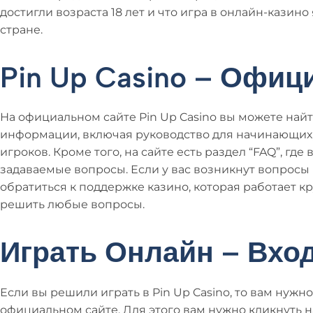
достигли возраста 18 лет и что игра в онлайн-казин
стране.
Pin Up Casino – Офи
На официальном сайте Pin Up Casino вы можете най
информации, включая руководство для начинающих, 
игроков. Кроме того, на сайте есть раздел “FAQ”, где
задаваемые вопросы. Если у вас возникнут вопросы
обратиться к поддержке казино, которая работает к
решить любые вопросы.
Играть Онлайн – Вхо
Если вы решили играть в Pin Up Casino, то вам нужн
официальном сайте. Для этого вам нужно кликнуть н