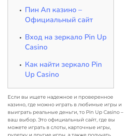
Пин Ап казино –
Официальный сайт
Вход на зеркало Pin Up
Casino
Как найти зеркало Pin
Up Casino
Если вы ищете надежное и проверенное
казино, где можно играть в любимые игры и
выиграть реальные деньги, то Pin Up Casino –
ваш выбор. Это официальный сайт, где вы
можете играть в слоты, карточные игры,
рулетку и другие игры, а также получать