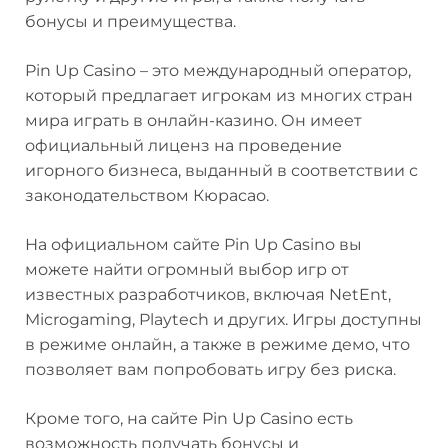
бонусы и преимущества.
Pin Up Casino – это международный оператор,
который предлагает игрокам из многих стран
мира играть в онлайн-казино. Он имеет
официальный лиценз на проведение
игорного бизнеса, выданный в соответствии с
законодательством Кюрасао.
На официальном сайте Pin Up Casino вы
можете найти огромный выбор игр от
известных разработчиков, включая NetEnt,
Microgaming, Playtech и других. Игры доступны
в режиме онлайн, а также в режиме демо, что
позволяет вам попробовать игру без риска.
Кроме того, на сайте Pin Up Casino есть
возможность получать бонусы и