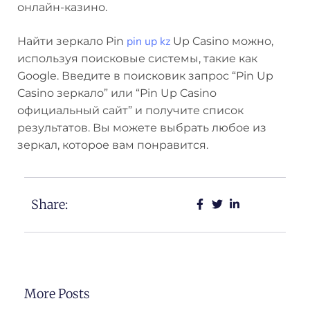
онлайн-казино.
pin up kz
Найти зеркало Pin
Up Casino можно,
используя поисковые системы, такие как
Google. Введите в поисковик запрос “Pin Up
Casino зеркало” или “Pin Up Casino
официальный сайт” и получите список
результатов. Вы можете выбрать любое из
зеркал, которое вам понравится.
Share:
More Posts