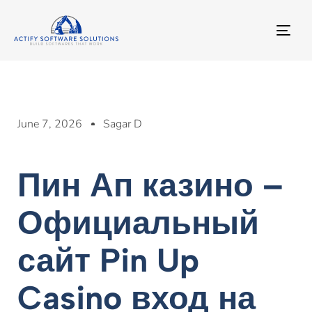
TO
NA
June 7, 2026
Sagar D
Пин Ап казино –
Официальный
сайт Pin Up
Casino вход на