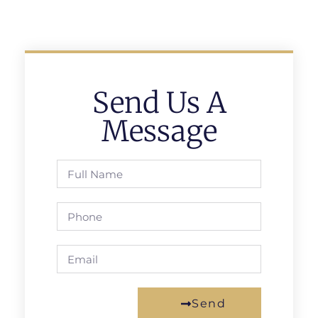
Send Us A
Message
Send