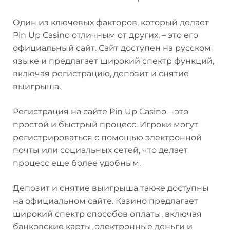
Один из ключевых факторов, который делает
Pin Up Casino отличным от других, – это его
официальный сайт. Сайт доступен на русском
языке и предлагает широкий спектр функций,
включая регистрацию, депозит и снятие
выигрыша.
Регистрация на сайте Pin Up Casino – это
простой и быстрый процесс. Игроки могут
регистрироваться с помощью электронной
почты или социальных сетей, что делает
процесс еще более удобным.
Депозит и снятие выигрыша также доступны
на официальном сайте. Казино предлагает
широкий спектр способов оплаты, включая
банковские карты, электронные деньги и