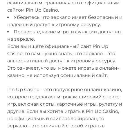
официальным, сравнивая его с официальным
сайтом Pin Up Casino.
Убедитесь, что зеркало имеет безопасный и
надежный доступ к игровому ресурсу.
Проверьте, какие игры и функции доступны
на зеркале.
Если вы ищете официальный сайт Pin Up
Casino, то вам нужно знать, что зеркало – это
альтернативный доступ к игровому ресурсу.
Это означает, что вы можете играть в онлайн-
казино, не используя официальный сайт.
Pin Up Casino – это популярное онлайн-казино,
которое предлагает игрокам широкий спектр
игр, включая слоты, карточные игры, рулетку и
другие. Если вы хотите играть в Pin Up Casino,
но официальный сайт заблокирован, то
зеркало – это отличный способ играть в