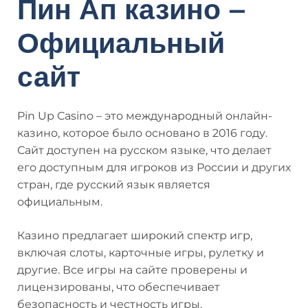
Пин Ап казино –
Официальный
сайт
Pin Up Casino – это международный онлайн-
казино, которое было основано в 2016 году.
Сайт доступен на русском языке, что делает
его доступным для игроков из России и других
стран, где русский язык является
официальным.
Казино предлагает широкий спектр игр,
включая слоты, карточные игры, рулетку и
другие. Все игры на сайте проверены и
лицензированы, что обеспечивает
безопасность и честность игры.