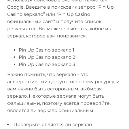
Google. Введите в поисковик запрос “Pin Up
Casino зеркало” или “Pin Up Casino
официальный сайт” и получите список
результатов. Вы можете выбрать любое из
зеркал, которое вам понравится.
Pin Up Casino зеркало 1
Pin Up Casino зеркало 2
Pin Up Casino зеркало 3
Важно помнить, что зеркало – это
альтернативный доступ к игровому ресурсу, и
вам нужно быть осторожным, выбирая
зеркало. Некоторые зеркала могут быть
фальшивыми, поэтому всегда проверяйте,
является ли зеркало официальным.
Проверьте, является ли зеркало