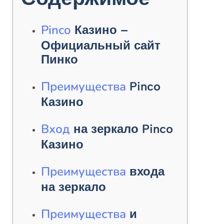
Pinco
Казино –
Официальный сайт
Пинко
Преимущества
Pinco
Казино
Вход
на зеркало Pinco
Казино
Преимущества
входа
на зеркало
Преимущества
и