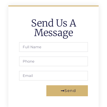
Send Us A
Message
Send