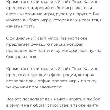
Кроме того, официальный сайт Pinco Казино
предлагает широкий выбор игр, включая
слоты, карточные игры, рулетку и другие. Вы
можете выбрать игру, которая вам нравится, и
начать играть.
Официальный сайт Pinco Казино также
предлагает функцию поиска, которая
позволяет вам найти игру, которая вам нужна,
быстро и легко.
Кроме того, официальный сайт Pinco Казино
предлагает функцию фильтрации, которая
позволяет вам отфильтровать игры по типу,
жанру или производителю.
Все это позволяет вам начать играть в любое
время и на любом устройстве, а также найти