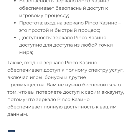
Безопасность: зеркало Pinco Казино
обеспечивает безопасный доступ к
игровому процессу;
Простота: вход на зеркало Pinco Казино –
это простой и быстрый процесс;
Доступность: зеркало Pinco Казино
доступно для доступа из любой точки
мира;
Также, вход на зеркало Pinco Казино
обеспечивает доступ к полному спектру услуг,
включая игры, бонусы и другие
преимущества. Вам не нужно беспокоиться о
том, что вы потеряете доступ к своим аккаунту,
потому что зеркало Pinco Казино
обеспечивает полную доступность к вашим
данным.