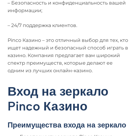
– Безопасность и конфиденциальность вашей
информации;
– 24/7 поддержка клиентов.
Pinco Казино – это отличный выбор для тех, кто
ищет надежный и безопасный способ играть в
казино. Компания предлагает вам широкий
спектр преимуществ, которые делают ее
одним из лучших онлайн-казино.
Вход на зеркало
Pinco Казино
Преимущества входа на зеркало