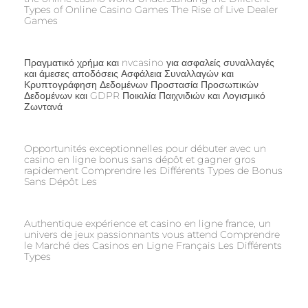
Types of Online Casino Games The Rise of Live Dealer
Games
Πραγματικό χρήμα και nvcasino για ασφαλείς συναλλαγές
και άμεσες αποδόσεις Ασφάλεια Συναλλαγών και
Κρυπτογράφηση Δεδομένων Προστασία Προσωπικών
Δεδομένων και GDPR Ποικιλία Παιχνιδιών και Λογισμικό
Ζωντανά
Opportunités exceptionnelles pour débuter avec un
casino en ligne bonus sans dépôt et gagner gros
rapidement Comprendre les Différents Types de Bonus
Sans Dépôt Les
Authentique expérience et casino en ligne france, un
univers de jeux passionnants vous attend Comprendre
le Marché des Casinos en Ligne Français Les Différents
Types