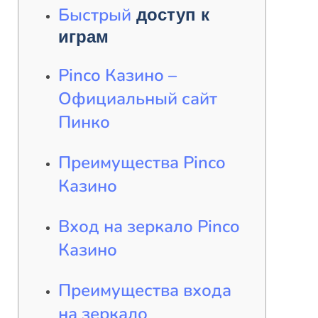
Быстрый
доступ к
играм
Pinco Казино –
Официальный сайт
Пинко
Преимущества Pinco
Казино
Вход на зеркало Pinco
Казино
Преимущества входа
на зеркало