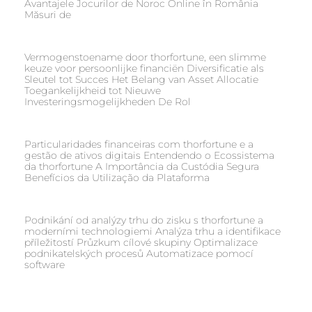
Avantajele Jocurilor de Noroc Online în România
Măsuri de
Vermogenstoename door thorfortune, een slimme
keuze voor persoonlijke financiën Diversificatie als
Sleutel tot Succes Het Belang van Asset Allocatie
Toegankelijkheid tot Nieuwe
Investeringsmogelijkheden De Rol
Particularidades financeiras com thorfortune e a
gestão de ativos digitais Entendendo o Ecossistema
da thorfortune A Importância da Custódia Segura
Benefícios da Utilização da Plataforma
Podnikání od analýzy trhu do zisku s thorfortune a
moderními technologiemi Analýza trhu a identifikace
příležitostí Průzkum cílové skupiny Optimalizace
podnikatelských procesů Automatizace pomocí
software