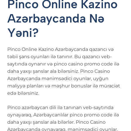
Pinco Online Kazino
Azərbaycanda Nə
Yəni?
Pinco Online Kazino Azərbaycanda qazancı və
təbii şans oyunları ilə tanınır. Bu qazancı veb-
saytında oynanır və pinco casino promo code ilə
daha yaxşı şanslar ala bilərsiniz. Pinco Casino
Azərbaycanda mənimsədici oyunlar, uyğun
maliyyə planları və məşhur bonuslar ilə müraciət
edə bilərsiniz.
Pinco azərbaycan dili ilə tanınan veb-saytında
oynayaraq, Azərbaycanlılar pinco promo code ilə
daha yaxşı şanslar ala bilərlər. Pinco Casino
Azərbaycanda oynayaraq, mənimsədici oyunlar,