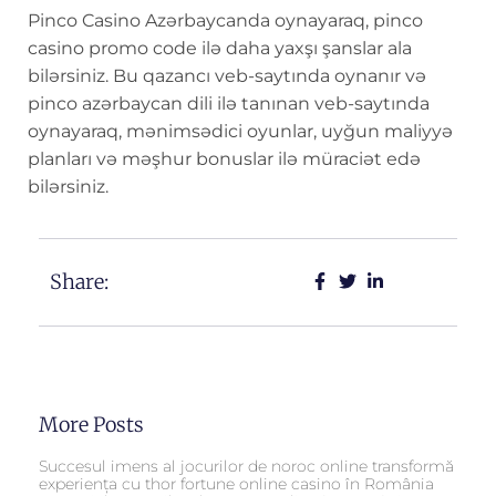
Pinco Casino Azərbaycanda oynayaraq, pinco
casino promo code ilə daha yaxşı şanslar ala
bilərsiniz. Bu qazancı veb-saytında oynanır və
pinco azərbaycan dili ilə tanınan veb-saytında
oynayaraq, mənimsədici oyunlar, uyğun maliyyə
planları və məşhur bonuslar ilə müraciət edə
bilərsiniz.
Share:
More Posts
Succesul imens al jocurilor de noroc online transformă
experiența cu thor fortune online casino în România