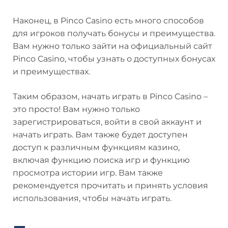
Наконец, в Pinco Casino есть много способов
для игроков получать бонусы и преимущества.
Вам нужно только зайти на официальный сайт
Pinco Casino, чтобы узнать о доступных бонусах
и преимуществах.
Таким образом, начать играть в Pinco Casino –
это просто! Вам нужно только
зарегистрироваться, войти в свой аккаунт и
начать играть. Вам также будет доступен
доступ к различным функциям казино,
включая функцию поиска игр и функцию
просмотра истории игр. Вам также
рекомендуется прочитать и принять условия
использования, чтобы начать играть.