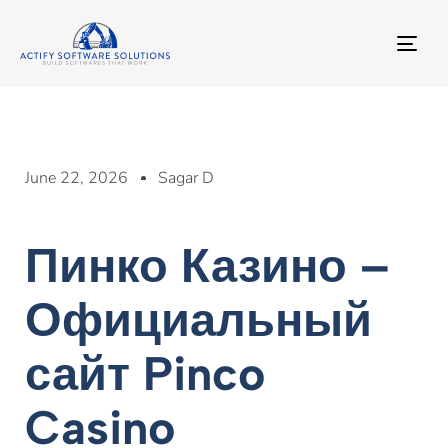
TO
NA
June 22, 2026
Sagar D
Пинко Казино –
Официальный
сайт Pinco
Casino