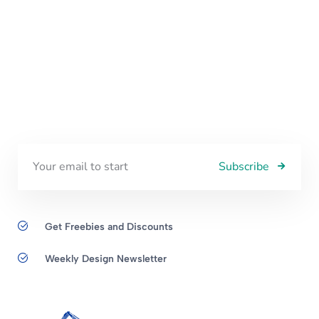
Subscribe
Get Freebies and Discounts
Weekly Design Newsletter