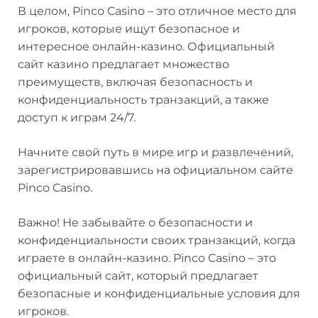
В целом, Pinco Casino – это отличное место для
игроков, которые ищут безопасное и
интересное онлайн-казино. Официальный
сайт казино предлагает множество
преимуществ, включая безопасность и
конфиденциальность транзакций, а также
доступ к играм 24/7.
Начните свой путь в мире игр и развлечений,
зарегистрировавшись на официальном сайте
Pinco Casino.
Важно! Не забывайте о безопасности и
конфиденциальности своих транзакций, когда
играете в онлайн-казино. Pinco Casino – это
официальный сайт, который предлагает
безопасные и конфиденциальные условия для
игроков.