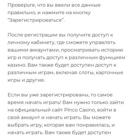
Проверьте, что вы ввели все данные
правильно, и нажмите на кнопку
“Зарегистрироваться”.
После регистрации вы получите доступ к
личному кабинету, где сможете управлять
вашими аккаунтами, просматривать историю
игр и получать доступ к различным функциям
казино. Вам также будет доступен доступ к
различным играм, включая слоты, карточные
игры и другие.
Если вы уже зарегистрированы, то самое
время начать играть! Вам нужно только зайти
на официальный сайт Pinco Casino, войти в
свой аккаунт и начать играть. Вы можете
выбрать игру, которая вам понравилась, и
начать играть. Вам также будет доступен