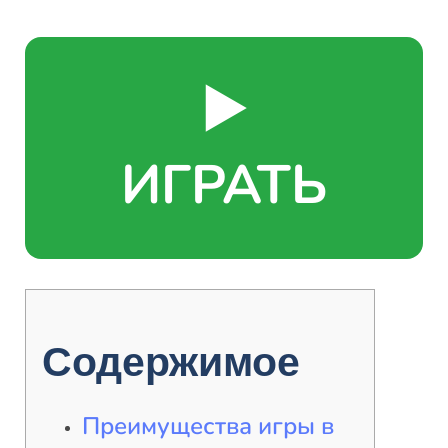
▶️
ИГРАТЬ
Содержимое
Преимущества игры в