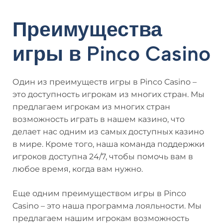
Преимущества
игры в Pinco Casino
Один из преимуществ игры в Pinco Casino –
это доступность игрокам из многих стран. Мы
предлагаем игрокам из многих стран
возможность играть в нашем казино, что
делает нас одним из самых доступных казино
в мире. Кроме того, наша команда поддержки
игроков доступна 24/7, чтобы помочь вам в
любое время, когда вам нужно.
Еще одним преимуществом игры в Pinco
Casino – это наша программа лояльности. Мы
предлагаем нашим игрокам возможность