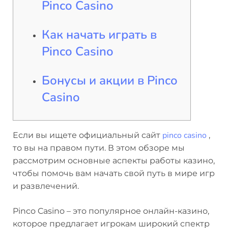
Pinco Casino
Как начать играть в
Pinco Casino
Бонусы и акции в Pinco
Casino
pinco casino
Если вы ищете официальный сайт
,
то вы на правом пути. В этом обзоре мы
рассмотрим основные аспекты работы казино,
чтобы помочь вам начать свой путь в мире игр
и развлечений.
Pinco Casino – это популярное онлайн-казино,
которое предлагает игрокам широкий спектр