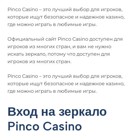
Pinco Casino – это лучший выбор для игроков,
которые ищут безопасное и надежное казино,
где можно играть в любимые игры.
Официальный сайт Pinco Casino доступен для
игроков из многих стран, и вам не нужно
искать зеркало, потому что доступен для
игроков из многих стран.
Pinco Casino – это лучший выбор для игроков,
которые ищут безопасное и надежное казино,
где можно играть в любимые игры.
Вход на зеркало
Pinco Casino