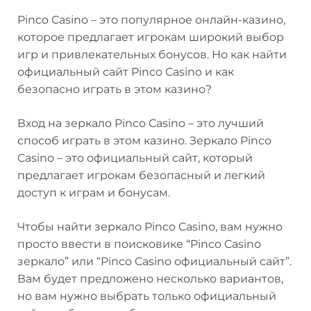
Pinco Casino – это популярное онлайн-казино,
которое предлагает игрокам широкий выбор
игр и привлекательных бонусов. Но как найти
официальный сайт Pinco Casino и как
безопасно играть в этом казино?
Вход на зеркало Pinco Casino – это лучший
способ играть в этом казино. Зеркало Pinco
Casino – это официальный сайт, который
предлагает игрокам безопасный и легкий
доступ к играм и бонусам.
Чтобы найти зеркало Pinco Casino, вам нужно
просто ввести в поисковике “Pinco Casino
зеркало” или “Pinco Casino официальный сайт”.
Вам будет предложено несколько вариантов,
но вам нужно выбрать только официальный