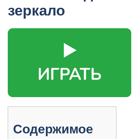
зеркало
▶️
ИГРАТЬ
Содержимое