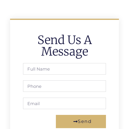
Send Us A
Message
Send