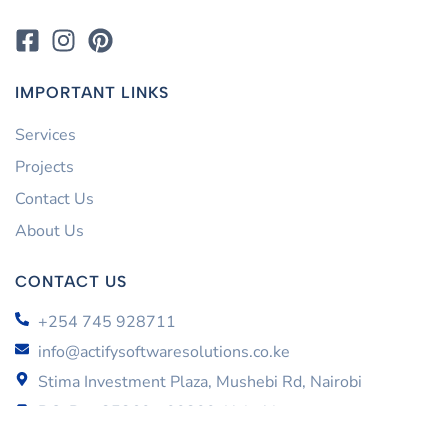
IMPORTANT LINKS
Services
Projects
Contact Us
About Us
CONTACT US
+254 745 928711
info@actifysoftwaresolutions.co.ke
Stima Investment Plaza, Mushebi Rd, Nairobi
P.O. Box 35360 - 00200, Nairobi