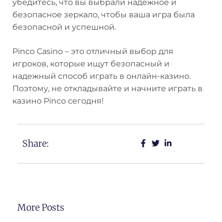
убедитесь, что вы выбрали надежное и
безопасное зеркало, чтобы ваша игра была
безопасной и успешной.
Pinco Casino – это отличный выбор для
игроков, которые ищут безопасный и
надежный способ играть в онлайн-казино.
Поэтому, не откладывайте и начните играть в
казино Pinco сегодня!
Share:
More Posts