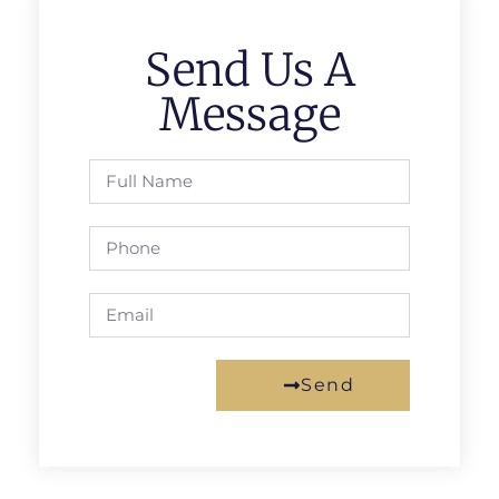
Send Us A
Message
Send