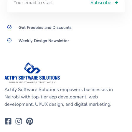
Subscribe
Get Freebies and Discounts
Weekly Design Newsletter
Actify Software Solutions empowers businesses in
Nairobi with top-tier app development, web
development, UI/UX design, and digital marketing.