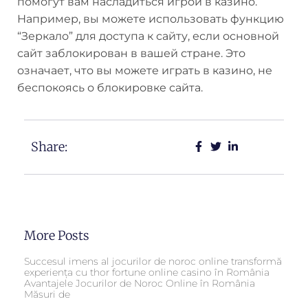
помогут вам насладиться игрой в казино.
Например, вы можете использовать функцию
“Зеркало” для доступа к сайту, если основной
сайт заблокирован в вашей стране. Это
означает, что вы можете играть в казино, не
беспокоясь о блокировке сайта.
Share:
More Posts
Succesul imens al jocurilor de noroc online transformă
experiența cu thor fortune online casino în România
Avantajele Jocurilor de Noroc Online în România
Măsuri de