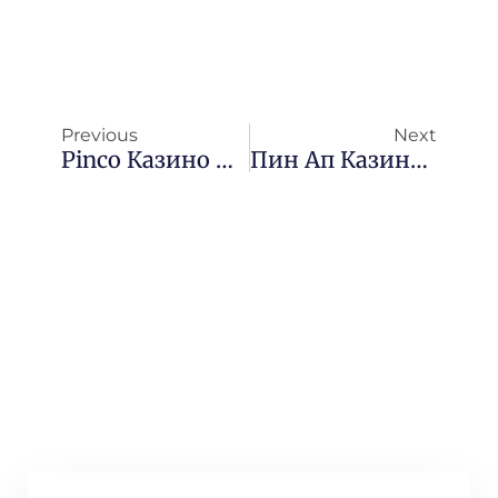
Previous
Next
Pinco Казино – Официальный Сайт Пинко Вход На Зеркало
Пин Ап Казино Официальный Сайт | Pin Up Casino Играть Онлайн – Вход, Зеркало (2026)