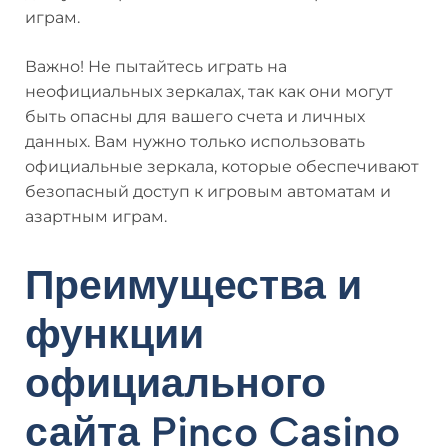
играм.
Важно! Не пытайтесь играть на
неофициальных зеркалах, так как они могут
быть опасны для вашего счета и личных
данных. Вам нужно только использовать
официальные зеркала, которые обеспечивают
безопасный доступ к игровым автоматам и
азартным играм.
Преимущества и
функции
официального
сайта Pinco Casino