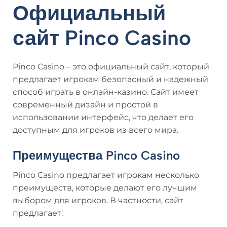
Официальный
сайт Pinco Casino
Pinco Casino – это официальный сайт, который
предлагает игрокам безопасный и надежный
способ играть в онлайн-казино. Сайт имеет
современный дизайн и простой в
использовании интерфейс, что делает его
доступным для игроков из всего мира.
Преимущества Pinco Casino
Pinco Casino предлагает игрокам несколько
преимуществ, которые делают его лучшим
выбором для игроков. В частности, сайт
предлагает: