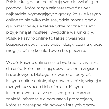
Polskie kasyna online oferują szeroki wybór gier i
promocji, które mogą zainteresować nawet
najbardziej wymagających graczy. Polskie kasyno
online to nie tylko miejsce, gdzie można grać w
gry hazardowe, ale także gdzie można znaleźć
przyjemną atmosferę i wygodne warunki gry.
Polskie kasyno online to także gwarancja
bezpieczeństwa i uczciwości, dzięki czemu gracze
mogą czuć się komfortowo i bezpiecznie.
Wybór kasyno online może być trudny, zwłaszcza
dla osób, które nie mają doświadczenia w grach
hazardowych. Dlatego też warto przeczytać
kasyno online opinie, aby dowiedzieć się więcej o
różnych kasynach i ich ofertach. Kasyno
internetowe to także miejsce, gdzie można
znaleźć informacje o bonusach i promocjach,
które są dostępne dla nowych i stałych graczy.