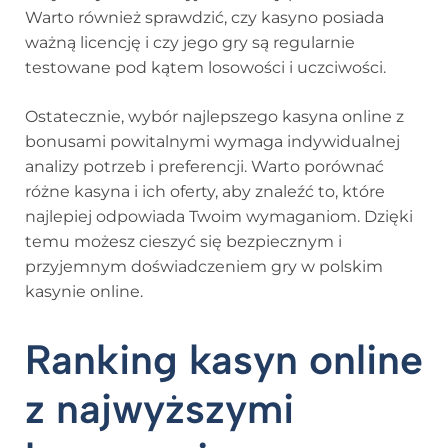
Warto również sprawdzić, czy kasyno posiada
ważną licencję i czy jego gry są regularnie
testowane pod kątem losowości i uczciwości.
Ostatecznie, wybór najlepszego kasyna online z
bonusami powitalnymi wymaga indywidualnej
analizy potrzeb i preferencji. Warto porównać
różne kasyna i ich oferty, aby znaleźć to, które
najlepiej odpowiada Twoim wymaganiom. Dzięki
temu możesz cieszyć się bezpiecznym i
przyjemnym doświadczeniem gry w polskim
kasynie online.
Ranking kasyn online
z najwyższymi