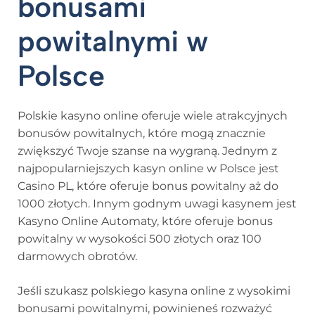
bonusami
powitalnymi w
Polsce
Polskie kasyno online oferuje wiele atrakcyjnych
bonusów powitalnych, które mogą znacznie
zwiększyć Twoje szanse na wygraną. Jednym z
najpopularniejszych kasyn online w Polsce jest
Casino PL, które oferuje bonus powitalny aż do
1000 złotych. Innym godnym uwagi kasynem jest
Kasyno Online Automaty, które oferuje bonus
powitalny w wysokości 500 złotych oraz 100
darmowych obrotów.
Jeśli szukasz polskiego kasyna online z wysokimi
bonusami powitalnymi, powinieneś rozważyć