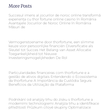
More Posts
Succesul imens al jocurilor de noroc online transformă
experiența cu thor fortune online casino în România
Avantajele Jocurilor de Noroc Online în România
Măsuri de
Vermogenstoename door thorfortune, een slimme
keuze voor persoonlijke financiën Diversificatie als
Sleutel tot Succes Het Belang van Asset Allocatie
Toegankelijkheid tot Nieuwe
Investeringsmogelijkheden De Rol
Particularidades financeiras com thorfortune e a
gestão de ativos digitais Entendendo o Ecossistema
da thorfortune A Importância da Custódia Segura
Benefícios da Utilização da Plataforma
Podnikání od analýzy trhu do zisku s thorfortune a
moderními technologiemi Analýza trhu a identifikace
příležitostí Průzkum cílové skupiny Optimalizace