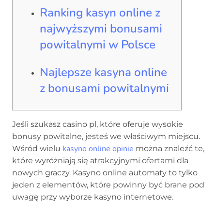
Ranking kasyn online z
najwyższymi bonusami
powitalnymi w Polsce
Najlepsze kasyna online
z bonusami powitalnymi
Jeśli szukasz casino pl, które oferuje wysokie
bonusy powitalne, jesteś we właściwym miejscu.
kasyno online opinie
Wśród wielu
można znaleźć te,
które wyróżniają się atrakcyjnymi ofertami dla
nowych graczy. Kasyno online automaty to tylko
jeden z elementów, które powinny być brane pod
uwagę przy wyborze kasyno internetowe.