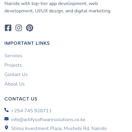
Nairobi with top-tier app development, web
development, UI/UX design, and digital marketing.
IMPORTANT LINKS
Services
Projects
Contact Us
About Us
CONTACT US
+254 745 928711
info@actifysoftwaresolutions.co.ke
Stima Investment Plaza, Mushebi Rd, Nairobi