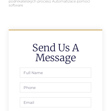
podnikatelských procesů Automatizace pomocí
software
Send Us A
Message