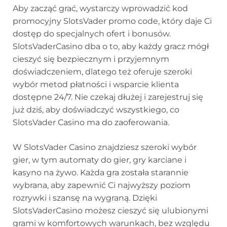
Aby zacząć grać, wystarczy wprowadzić kod
promocyjny SlotsVader promo code, który daje Ci
dostęp do specjalnych ofert i bonusów.
SlotsVaderCasino dba o to, aby każdy gracz mógł
cieszyć się bezpiecznym i przyjemnym
doświadczeniem, dlatego też oferuje szeroki
wybór metod płatności i wsparcie klienta
dostępne 24/7. Nie czekaj dłużej i zarejestruj się
już dziś, aby doświadczyć wszystkiego, co
SlotsVader Casino ma do zaoferowania.
W SlotsVader Casino znajdziesz szeroki wybór
gier, w tym automaty do gier, gry karciane i
kasyno na żywo. Każda gra została starannie
wybrana, aby zapewnić Ci najwyższy poziom
rozrywki i szansę na wygraną. Dzięki
SlotsVaderCasino możesz cieszyć się ulubionymi
grami w komfortowych warunkach, bez względu