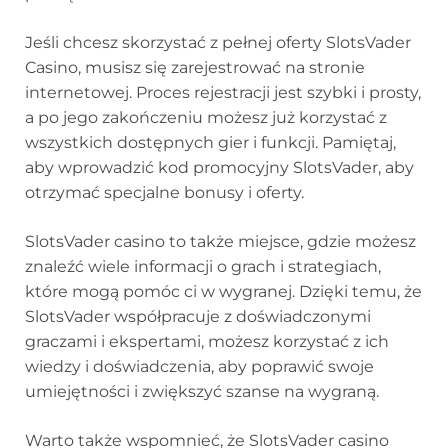
Jeśli chcesz skorzystać z pełnej oferty SlotsVader
Casino, musisz się zarejestrować na stronie
internetowej. Proces rejestracji jest szybki i prosty,
a po jego zakończeniu możesz już korzystać z
wszystkich dostępnych gier i funkcji. Pamiętaj,
aby wprowadzić kod promocyjny SlotsVader, aby
otrzymać specjalne bonusy i oferty.
SlotsVader casino to także miejsce, gdzie możesz
znaleźć wiele informacji o grach i strategiach,
które mogą pomóc ci w wygranej. Dzięki temu, że
SlotsVader współpracuje z doświadczonymi
graczami i ekspertami, możesz korzystać z ich
wiedzy i doświadczenia, aby poprawić swoje
umiejętności i zwiększyć szanse na wygraną.
Warto także wspomnieć, że SlotsVader casino