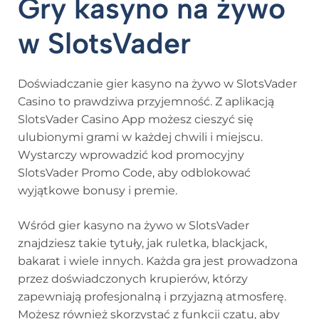
Gry kasyno na żywo
w SlotsVader
Doświadczanie gier kasyno na żywo w SlotsVader
Casino to prawdziwa przyjemność. Z aplikacją
SlotsVader Casino App możesz cieszyć się
ulubionymi grami w każdej chwili i miejscu.
Wystarczy wprowadzić kod promocyjny
SlotsVader Promo Code, aby odblokować
wyjątkowe bonusy i premie.
Wśród gier kasyno na żywo w SlotsVader
znajdziesz takie tytuły, jak ruletka, blackjack,
bakarat i wiele innych. Każda gra jest prowadzona
przez doświadczonych krupierów, którzy
zapewniają profesjonalną i przyjazną atmosferę.
Możesz również skorzystać z funkcji czatu, aby