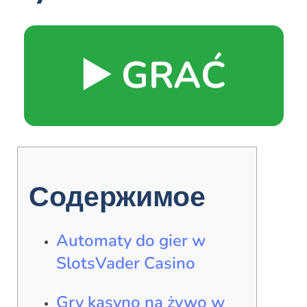
▶️ GRAĆ
Содержимое
Automaty do gier w
SlotsVader Casino
Gry kasyno na żywo w