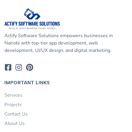
Actify Software Solutions empowers businesses in
Nairobi with top-tier app development, web
development, UI/UX design, and digital marketing.
IMPORTANT LINKS
Services
Projects
Contact Us
About Us