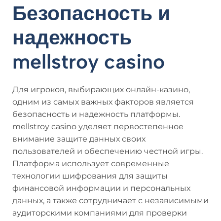
Безопасность и
надежность
mellstroy casino
Для игроков, выбирающих онлайн-казино,
одним из самых важных факторов является
безопасность и надежность платформы.
mellstroy casino уделяет первостепенное
внимание защите данных своих
пользователей и обеспечению честной игры.
Платформа использует современные
технологии шифрования для защиты
финансовой информации и персональных
данных, а также сотрудничает с независимыми
аудиторскими компаниями для проверки