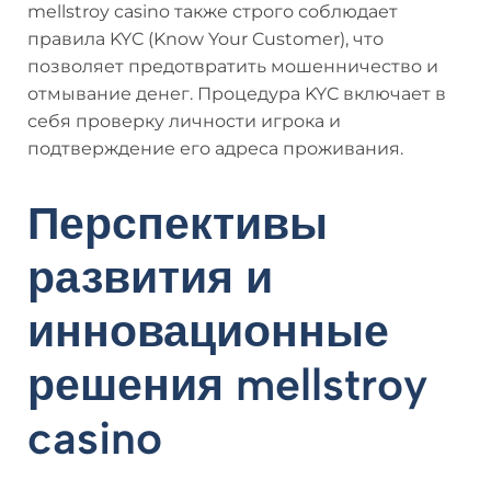
mellstroy casino также строго соблюдает
правила KYC (Know Your Customer), что
позволяет предотвратить мошенничество и
отмывание денег. Процедура KYC включает в
себя проверку личности игрока и
подтверждение его адреса проживания.
Перспективы
развития и
инновационные
решения mellstroy
casino