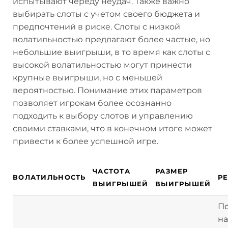
испытывают череду неудач. Также важно
выбирать слоты с учетом своего бюджета и
предпочтений в риске. Слоты с низкой
волатильностью предлагают более частые, но
небольшие выигрыши, в то время как слоты с
высокой волатильностью могут принести
крупные выигрыши, но с меньшей
вероятностью. Понимание этих параметров
позволяет игрокам более осознанно
подходить к выбору слотов и управлению
своими ставками, что в конечном итоге может
привести к более успешной игре.
ЧАСТОТА
РАЗМЕР
ВОЛАТИЛЬНОСТЬ
Р
ВЫИГРЫШЕЙ
ВЫИГРЫШЕЙ
По
н