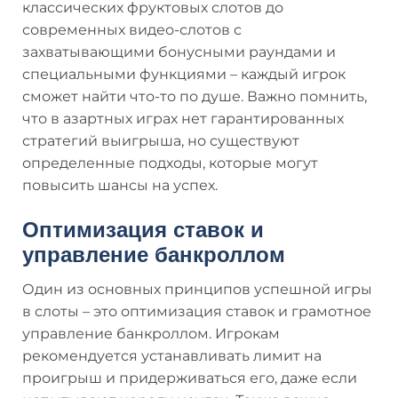
классических фруктовых слотов до
современных видео-слотов с
захватывающими бонусными раундами и
специальными функциями – каждый игрок
сможет найти что-то по душе. Важно помнить,
что в азартных играх нет гарантированных
стратегий выигрыша, но существуют
определенные подходы, которые могут
повысить шансы на успех.
Оптимизация ставок и
управление банкроллом
Один из основных принципов успешной игры
в слоты – это оптимизация ставок и грамотное
управление банкроллом. Игрокам
рекомендуется устанавливать лимит на
проигрыш и придерживаться его, даже если