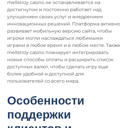
mellstroy casino не останавливается на
достигнутом и постоянно работает над
улучшением своих услуг и внедрением
инновационных решений. Платформа активно
развивает мобильную версию сайта, чтобы
игроки могли наслаждаться любимыми
играми в любое время и в любом месте. Также
mellstroy casino планирует интегрировать
новые способы оплаты и расширить список
доступных валют, чтобы сделать игру еще
более удобной и доступной для
пользователей со всего мира.
Особенности
поддержки