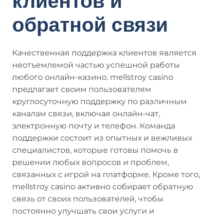
клиентов и
обратной связи
Качественная поддержка клиентов является
неотъемлемой частью успешной работы
любого онлайн-казино. mellstroy casino
предлагает своим пользователям
круглосуточную поддержку по различным
каналам связи, включая онлайн-чат,
электронную почту и телефон. Команда
поддержки состоит из опытных и вежливых
специалистов, которые готовы помочь в
решении любых вопросов и проблем,
связанных с игрой на платформе. Кроме того,
mellstroy casino активно собирает обратную
связь от своих пользователей, чтобы
постоянно улучшать свои услуги и