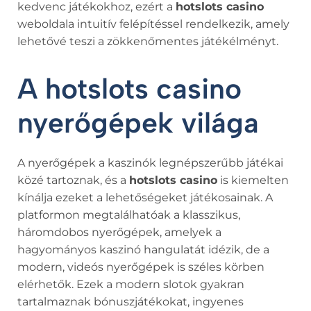
kedvenc játékokhoz, ezért a
hotslots casino
weboldala intuitív felépítéssel rendelkezik, amely
lehetővé teszi a zökkenőmentes játékélményt.
A hotslots casino
nyerőgépek világa
A nyerőgépek a kaszinók legnépszerűbb játékai
közé tartoznak, és a
hotslots casino
is kiemelten
kínálja ezeket a lehetőségeket játékosainak. A
platformon megtalálhatóak a klasszikus,
háromdobos nyerőgépek, amelyek a
hagyományos kaszinó hangulatát idézik, de a
modern, videós nyerőgépek is széles körben
elérhetők. Ezek a modern slotok gyakran
tartalmaznak bónuszjátékokat, ingyenes