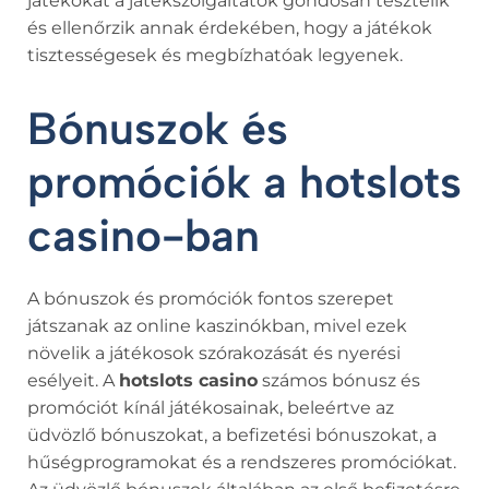
játékokat a játékszolgáltatók gondosan tesztelik
és ellenőrzik annak érdekében, hogy a játékok
tisztességesek és megbízhatóak legyenek.
Bónuszok és
promóciók a hotslots
casino-ban
A bónuszok és promóciók fontos szerepet
játszanak az online kaszinókban, mivel ezek
növelik a játékosok szórakozását és nyerési
esélyeit. A
hotslots casino
számos bónusz és
promóciót kínál játékosainak, beleértve az
üdvözlő bónuszokat, a befizetési bónuszokat, a
hűségprogramokat és a rendszeres promóciókat.