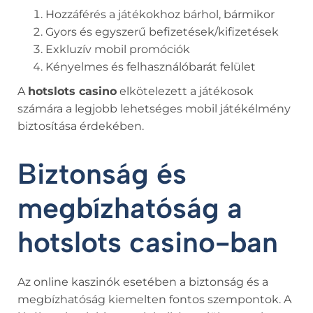
Hozzáférés a játékokhoz bárhol, bármikor
Gyors és egyszerű befizetések/kifizetések
Exkluzív mobil promóciók
Kényelmes és felhasználóbarát felület
A
hotslots casino
elkötelezett a játékosok
számára a legjobb lehetséges mobil játékélmény
biztosítása érdekében.
Biztonság és
megbízhatóság a
hotslots casino-ban
Az online kaszinók esetében a biztonság és a
megbízhatóság kiemelten fontos szempontok. A