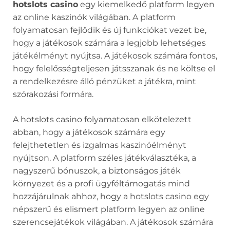
hotslots casino
egy kiemelkedő platform legyen
az online kaszinók világában. A platform
folyamatosan fejlődik és új funkciókat vezet be,
hogy a játékosok számára a legjobb lehetséges
játékélményt nyújtsa. A játékosok számára fontos,
hogy felelősségteljesen játsszanak és ne költse el
a rendelkezésre álló pénzüket a játékra, mint
szórakozási formára.
A hotslots casino folyamatosan elkötelezett
abban, hogy a játékosok számára egy
felejthetetlen és izgalmas kaszinóélményt
nyújtson. A platform széles játékválasztéka, a
nagyszerű bónuszok, a biztonságos játék
környezet és a profi ügyféltámogatás mind
hozzájárulnak ahhoz, hogy a hotslots casino egy
népszerű és elismert platform legyen az online
szerencsejátékok világában. A játékosok számára