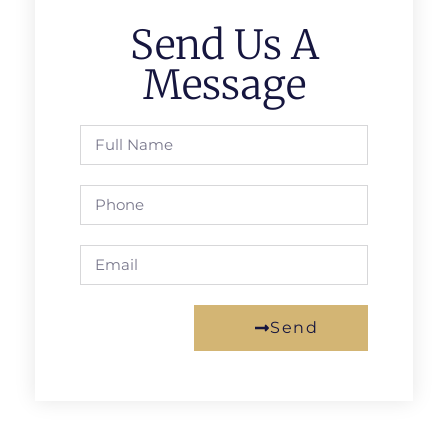
Send Us A
Message
Send