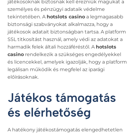
játékosoknak biztosnak kell érezniük magukat a
személyes és pénzügyi adataik védelme
tekintetében. A
hotslots casino
a legmagasabb
biztonsági szabványokat alkalmazza, hogy a
játékosok adatait biztonságban tartsa. A platform
SSL titkosítást használ, amely védi az adatokat a
harmadik felek általi hozzáféréstől. A
hotslots
casino
rendelkezik a szükséges engedélyekkel
és licencekkel, amelyek igazolják, hogy a platform
legálisan működik és megfelel az iparági
előírásoknak.
Játékos támogatás
és elérhetőség
A hatékony játékostámogatás elengedhetetlen