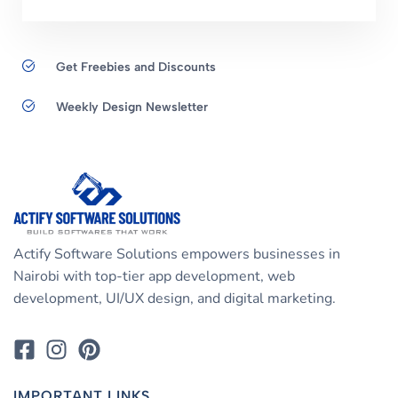
Get Freebies and Discounts
Weekly Design Newsletter
Actify Software Solutions empowers businesses in
Nairobi with top-tier app development, web
development, UI/UX design, and digital marketing.
IMPORTANT LINKS