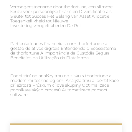
Vermogenstoename door thorfortune, een slimme
keuze voor persoonlijke financiën Diversificatie als
Sleutel tot Succes Het Belang van Asset Allocatie
Toegankelijkheid tot Nieuwe
Investeringsmogelijkheden De Rol
Particularidades financeiras com thorfortune e a
gestão de ativos digitais Entendendo o Ecossistema
da thorfortune A Importância da Custódia Segura
Benefícios da Utilização da Plataforma
Podnikání od analýzy trhu do zisku s thorfortune a
moderními technologiemi Analýza trhu a identifikace
příležitostí Průzkum cílové skupiny Optimalizace
podnikatelských procesů Automatizace pomocí
software