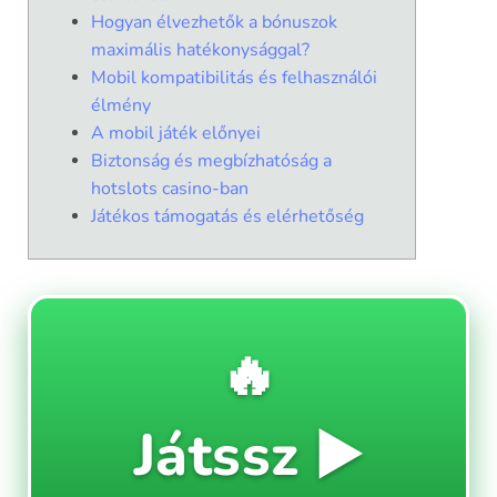
Hogyan élvezhetők a bónuszok
maximális hatékonysággal?
Mobil kompatibilitás és felhasználói
élmény
A mobil játék előnyei
Biztonság és megbízhatóság a
hotslots casino-ban
Játékos támogatás és elérhetőség
🔥
Játssz ▶️