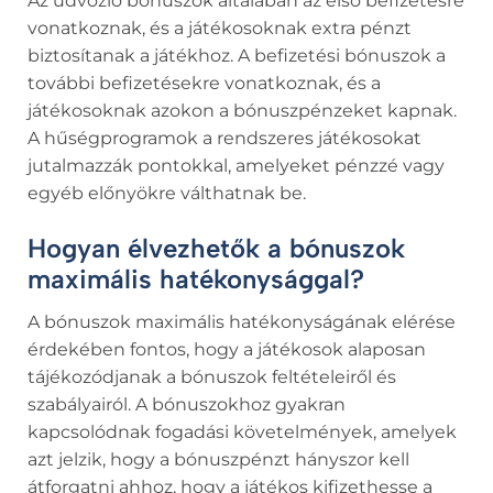
Az üdvözlő bónuszok általában az első befizetésre
vonatkoznak, és a játékosoknak extra pénzt
biztosítanak a játékhoz. A befizetési bónuszok a
további befizetésekre vonatkoznak, és a
játékosoknak azokon a bónuszpénzeket kapnak.
A hűségprogramok a rendszeres játékosokat
jutalmazzák pontokkal, amelyeket pénzzé vagy
egyéb előnyökre válthatnak be.
Hogyan élvezhetők a bónuszok
maximális hatékonysággal?
A bónuszok maximális hatékonyságának elérése
érdekében fontos, hogy a játékosok alaposan
tájékozódjanak a bónuszok feltételeiről és
szabályairól. A bónuszokhoz gyakran
kapcsolódnak fogadási követelmények, amelyek
azt jelzik, hogy a bónuszpénzt hányszor kell
átforgatni ahhoz, hogy a játékos kifizethesse a