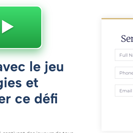
▶️
Se
vec le jeu
gies et
er ce défi