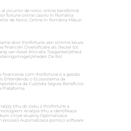
al jocurilor de noroc online transformă
hor fortune online casino în România
urilor de Noroc Online în România Măsuri
ame door thorfortune, een slimme keuze
e financiën Diversificatie als Sleutel tot
ang van Asset Allocatie Toegankelijkheid
esteringsmogelijkheden De Rol
s financeiras com thorfortune e a gestão
tais Entendendo o Ecossistema da
Importância da Custódia Segura Benefícios
a Plataforma
alýzy trhu do zisku s thorfortune a
nologiemi Analýza trhu a identifikace
ůzkum cílové skupiny Optimalizace
h procesů Automatizace pomocí software