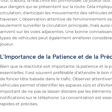
Tout d'abord, la réactivité est primordiale. Le joueur do
aux dangers qui se présentent sur la route. Cela impliq
circulation, d'anticiper les mouvements des véhicules 
traverser. L'observation attentive de l'environnement es
seulement surveiller la circulation principale, mais aussi
arrivent sur les voies adjacentes. Une bonne connaissanc
types de véhicules peut également améliorer considér
joueur.
L'Importance de la Patience et de la Pré
Bien que la réactivité soit importante, la patience et la 
essentielles. Il est souvent préférable d'attendre le bo
de foncer tête baissée dans le trafic. Observer attent
véhicules permet d'identifier les espaces sûrs et d'éviter 
important de ne pas se laisser distraire par les éléments 
notifications sur le téléphone. La concentration est ess
rapides et précises.