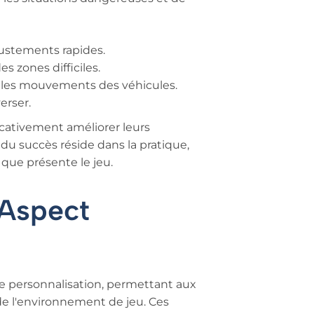
ustements rapides.
s zones difficiles.
r les mouvements des véhicules.
erser.
icativement améliorer leurs
 du succès réside dans la pratique,
s que présente le jeu.
'Aspect
de personnalisation, permettant aux
de l'environnement de jeu. Ces