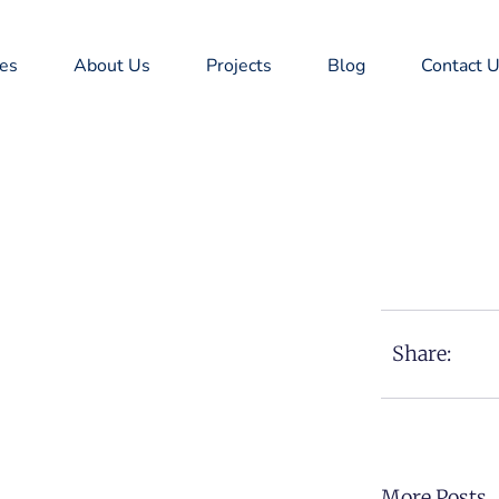
ces
About Us
Projects
Blog
Contact 
Share:
More Posts