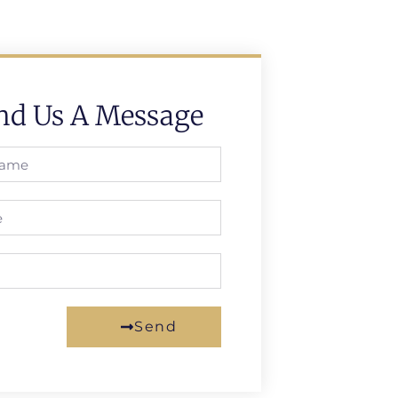
nd Us A Message
Send