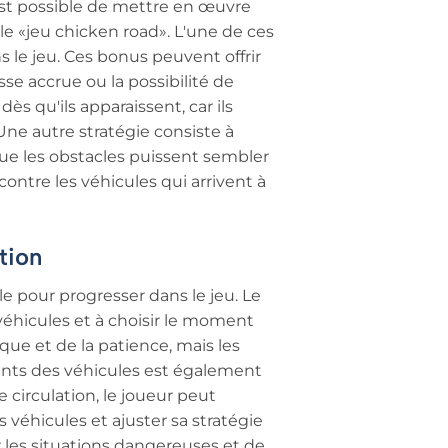
 est possible de mettre en œuvre
e «jeu chicken road». L'une de ces
s le jeu. Ces bonus peuvent offrir
esse accrue ou la possibilité de
dès qu'ils apparaissent, car ils
. Une autre stratégie consiste à
que les obstacles puissent sembler
ontre les véhicules qui arrivent à
tion
e pour progresser dans le jeu. Le
éhicules et à choisir le moment
ique et de la patience, mais les
ents des véhicules est également
circulation, le joueur peut
 véhicules et ajuster sa stratégie
les situations dangereuses et de