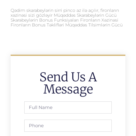
Qədim skarabeylərin sirri pinco az ilə açılır, fironların
xəzinəsi sizi gözləyir Müqəddəs Skarabeylərin Gücü
Skarabeylərin Bonus Funksiyaları Fironların Xəzinəsi
Fironların Bonus Təklifləri Müqəddəs Tilsimlərin Gücü
Send Us A
Message