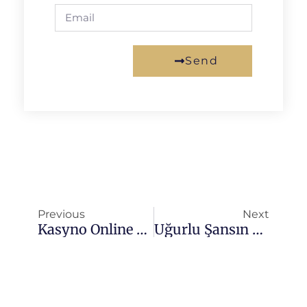
Send
Previous
Next
Kasyno Online Vulkan Vegas – Wskazówki Dotyczące Odpowiedzialnej Gry
Uğurlu Şansın Zirvəsi Və Böyük Qazancın Qapısı Mostbet Ilə Tanış Olun