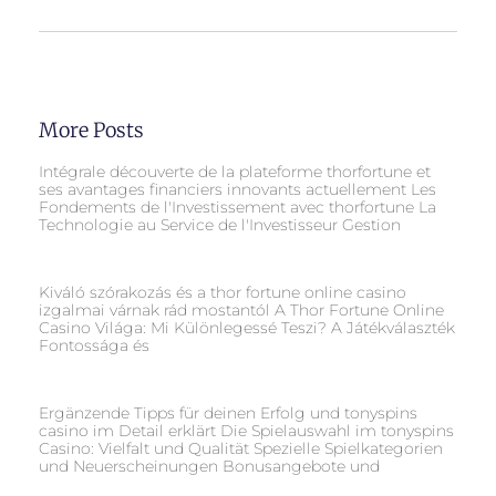
More Posts
Intégrale découverte de la plateforme thorfortune et
ses avantages financiers innovants actuellement Les
Fondements de l'Investissement avec thorfortune La
Technologie au Service de l'Investisseur Gestion
Kiváló szórakozás és a thor fortune online casino
izgalmai várnak rád mostantól A Thor Fortune Online
Casino Világa: Mi Különlegessé Teszi? A Játékválaszték
Fontossága és
Ergänzende Tipps für deinen Erfolg und tonyspins
casino im Detail erklärt Die Spielauswahl im tonyspins
Casino: Vielfalt und Qualität Spezielle Spielkategorien
und Neuerscheinungen Bonusangebote und