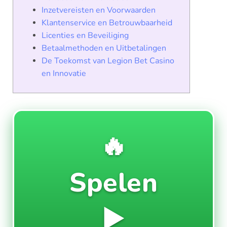
Inzetvereisten en Voorwaarden
Klantenservice en Betrouwbaarheid
Licenties en Beveiliging
Betaalmethoden en Uitbetalingen
De Toekomst van Legion Bet Casino
en Innovatie
🔥
Spelen
▶️