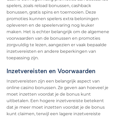
spelers, zoals reload bonussen, cashback
bonussen, gratis spins en toernooien. Deze
promoties kunnen spelers extra beloningen
opleveren en de speelervaring nog leuker
maken. Het is echter belangrijk om de algemene
voorwaarden van de bonussen en promoties
zorgvuldig te lezen, aangezien er vaak bepaalde
inzetvereisten en andere beperkingen van
toepassing zijn.
Inzetvereisten en Voorwaarden
Inzetvereisten zijn een belangrijk aspect van
online casino bonussen. Ze geven aan hoeveel je
moet inzetten voordat je de bonus kunt
uitbetalen. Een hogere inzetvereiste betekent
dat je meer moet inzetten voordat je de bonus
kunt claimen, terwijl een lagere inzetvereiste