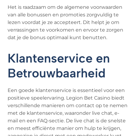
Het is raadzaam om de algemene voorwaarden
van alle bonussen en promoties zorgvuldig te
lezen voordat je ze accepteert. Dit helpt je om
verrassingen te voorkomen en ervoor te zorgen
dat je de bonus optimaal kunt benutten.
Klantenservice en
Betrouwbaarheid
Een goede klantenservice is essentieel voor een
positieve speelervaring. Legion Bet Casino biedt
verschillende manieren om contact op te nemen
met de klantenservice, waaronder live chat, e-
mail en een FAQ-sectie. De live chat is de snelste
en meest efficiënte manier om hulp te krijgen,
aangezien je direct met een medewerker kunt