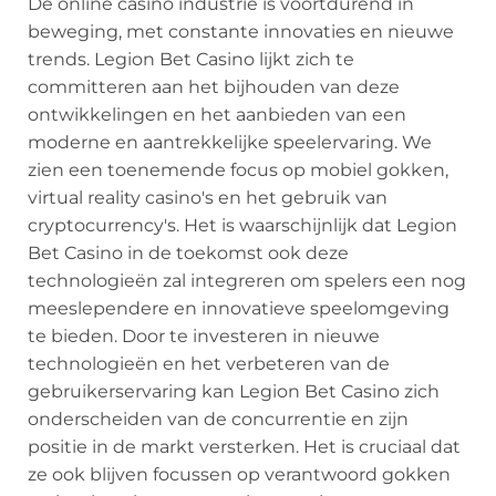
De online casino industrie is voortdurend in
beweging, met constante innovaties en nieuwe
trends. Legion Bet Casino lijkt zich te
committeren aan het bijhouden van deze
ontwikkelingen en het aanbieden van een
moderne en aantrekkelijke speelervaring. We
zien een toenemende focus op mobiel gokken,
virtual reality casino's en het gebruik van
cryptocurrency's. Het is waarschijnlijk dat Legion
Bet Casino in de toekomst ook deze
technologieën zal integreren om spelers een nog
meeslependere en innovatieve speelomgeving
te bieden. Door te investeren in nieuwe
technologieën en het verbeteren van de
gebruikerservaring kan Legion Bet Casino zich
onderscheiden van de concurrentie en zijn
positie in de markt versterken. Het is cruciaal dat
ze ook blijven focussen op verantwoord gokken