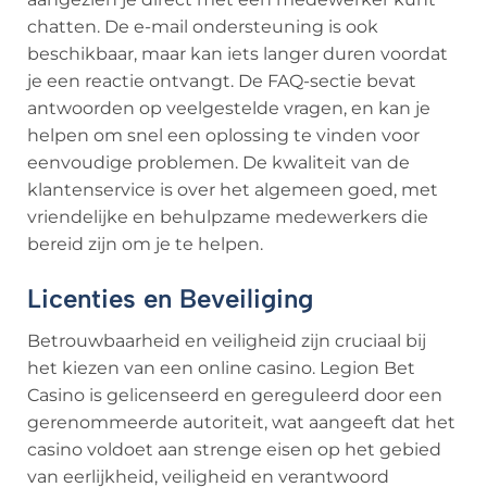
chatten. De e-mail ondersteuning is ook
beschikbaar, maar kan iets langer duren voordat
je een reactie ontvangt. De FAQ-sectie bevat
antwoorden op veelgestelde vragen, en kan je
helpen om snel een oplossing te vinden voor
eenvoudige problemen. De kwaliteit van de
klantenservice is over het algemeen goed, met
vriendelijke en behulpzame medewerkers die
bereid zijn om je te helpen.
Licenties en Beveiliging
Betrouwbaarheid en veiligheid zijn cruciaal bij
het kiezen van een online casino. Legion Bet
Casino is gelicenseerd en gereguleerd door een
gerenommeerde autoriteit, wat aangeeft dat het
casino voldoet aan strenge eisen op het gebied
van eerlijkheid, veiligheid en verantwoord