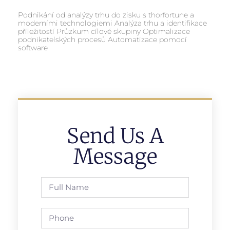
Podnikání od analýzy trhu do zisku s thorfortune a
moderními technologiemi Analýza trhu a identifikace
příležitostí Průzkum cílové skupiny Optimalizace
podnikatelských procesů Automatizace pomocí
software
Send Us A
Message