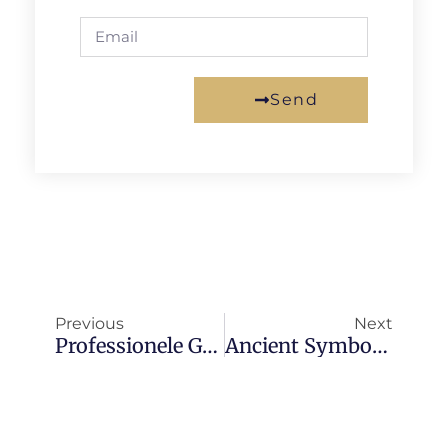
Send
Previous
Next
Professionele Gokkers Beoordelen Vegashero En Delen Hun Strategieën Voor Succesvol Online Spelen
Ancient Symbolism Unlocked Through The Captivating World Of Royals Tiger And Bengal Artistry