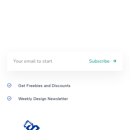
Subscribe
Get Freebies and Discounts
Weekly Design Newsletter