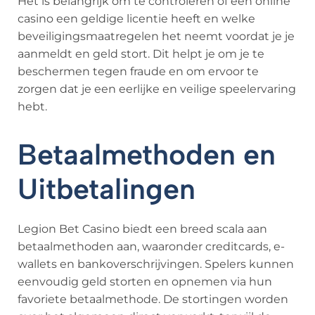
Het is belangrijk om te controleren of een online
casino een geldige licentie heeft en welke
beveiligingsmaatregelen het neemt voordat je je
aanmeldt en geld stort. Dit helpt je om je te
beschermen tegen fraude en om ervoor te
zorgen dat je een eerlijke en veilige speelervaring
hebt.
Betaalmethoden en
Uitbetalingen
Legion Bet Casino biedt een breed scala aan
betaalmethoden aan, waaronder creditcards, e-
wallets en bankoverschrijvingen. Spelers kunnen
eenvoudig geld storten en opnemen via hun
favoriete betaalmethode. De stortingen worden