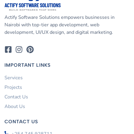
Actify Software Solutions empowers businesses in
Nairobi with top-tier app development, web
development, UI/UX design, and digital marketing.
IMPORTANT LINKS
Services
Projects
Contact Us
About Us
CONTACT US
+254 745 928711