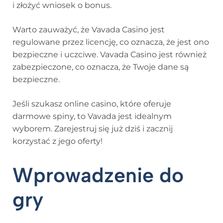
i złożyć wniosek o bonus.
Warto zauważyć, że Vavada Casino jest
regulowane przez licencję, co oznacza, że jest ono
bezpieczne i uczciwe. Vavada Casino jest również
zabezpieczone, co oznacza, że Twoje dane są
bezpieczne.
Jeśli szukasz online casino, które oferuje
darmowe spiny, to Vavada jest idealnym
wyborem. Zarejestruj się już dziś i zacznij
korzystać z jego oferty!
Wprowadzenie do
gry