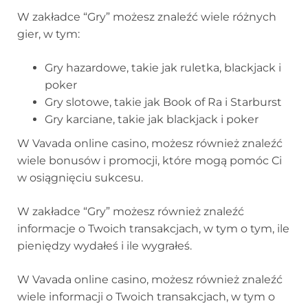
W zakładce “Gry” możesz znaleźć wiele różnych
gier, w tym:
Gry hazardowe, takie jak ruletka, blackjack i
poker
Gry slotowe, takie jak Book of Ra i Starburst
Gry karciane, takie jak blackjack i poker
W Vavada online casino, możesz również znaleźć
wiele bonusów i promocji, które mogą pomóc Ci
w osiągnięciu sukcesu.
W zakładce “Gry” możesz również znaleźć
informacje o Twoich transakcjach, w tym o tym, ile
pieniędzy wydałeś i ile wygrałeś.
W Vavada online casino, możesz również znaleźć
wiele informacji o Twoich transakcjach, w tym o