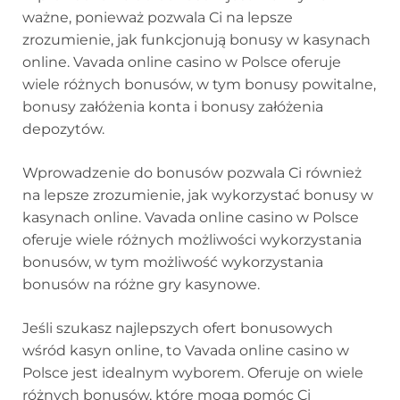
ważne, ponieważ pozwala Ci na lepsze
zrozumienie, jak funkcjonują bonusy w kasynach
online. Vavada online casino w Polsce oferuje
wiele różnych bonusów, w tym bonusy powitalne,
bonusy załóżenia konta i bonusy załóżenia
depozytów.
Wprowadzenie do bonusów pozwala Ci również
na lepsze zrozumienie, jak wykorzystać bonusy w
kasynach online. Vavada online casino w Polsce
oferuje wiele różnych możliwości wykorzystania
bonusów, w tym możliwość wykorzystania
bonusów na różne gry kasynowe.
Jeśli szukasz najlepszych ofert bonusowych
wśród kasyn online, to Vavada online casino w
Polsce jest idealnym wyborem. Oferuje on wiele
różnych bonusów, które mogą pomóc Ci