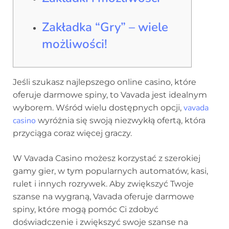
Zakładka “Gry” – wiele
możliwości!
Jeśli szukasz najlepszego online casino, które
oferuje darmowe spiny, to Vavada jest idealnym
vavada
wyborem. Wśród wielu dostępnych opcji,
casino
wyróżnia się swoją niezwykłą ofertą, która
przyciąga coraz więcej graczy.
W Vavada Casino możesz korzystać z szerokiej
gamy gier, w tym popularnych automatów, kasi,
rulet i innych rozrywek. Aby zwiększyć Twoje
szanse na wygraną, Vavada oferuje darmowe
spiny, które mogą pomóc Ci zdobyć
doświadczenie i zwiększyć swoje szanse na