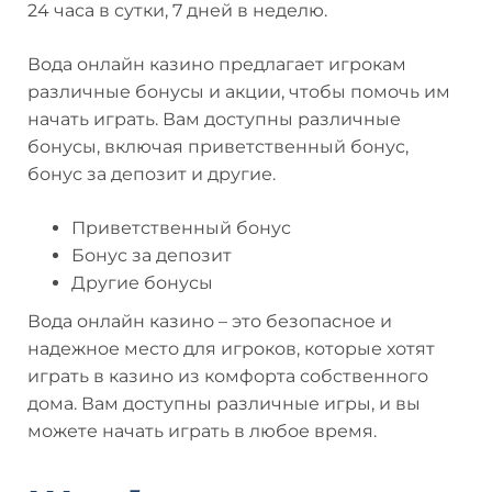
24 часа в сутки, 7 дней в неделю.
Вода онлайн казино предлагает игрокам
различные бонусы и акции, чтобы помочь им
начать играть. Вам доступны различные
бонусы, включая приветственный бонус,
бонус за депозит и другие.
Приветственный бонус
Бонус за депозит
Другие бонусы
Вода онлайн казино – это безопасное и
надежное место для игроков, которые хотят
играть в казино из комфорта собственного
дома. Вам доступны различные игры, и вы
можете начать играть в любое время.