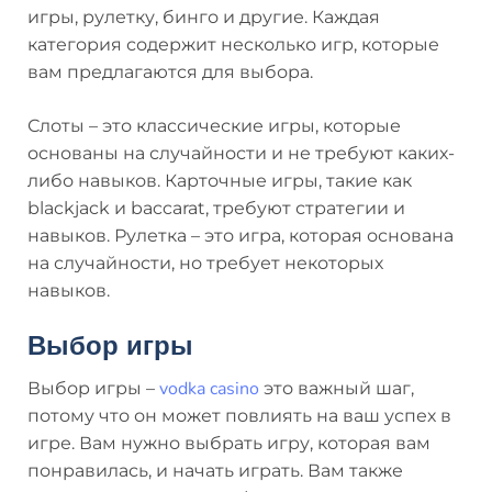
игры, рулетку, бинго и другие. Каждая
категория содержит несколько игр, которые
вам предлагаются для выбора.
Слоты – это классические игры, которые
основаны на случайности и не требуют каких-
либо навыков. Карточные игры, такие как
blackjack и baccarat, требуют стратегии и
навыков. Рулетка – это игра, которая основана
на случайности, но требует некоторых
навыков.
Выбор игры
vodka casino
Выбор игры –
это важный шаг,
потому что он может повлиять на ваш успех в
игре. Вам нужно выбрать игру, которая вам
понравилась, и начать играть. Вам также