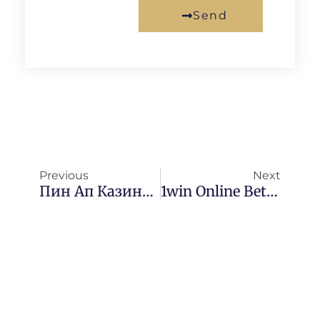
Send
Previous
Next
Пин Ап Казино Официальный Сайт – Играть В Онлайн Казино Pin Up
1win Online Betting And Casino Official Site In India