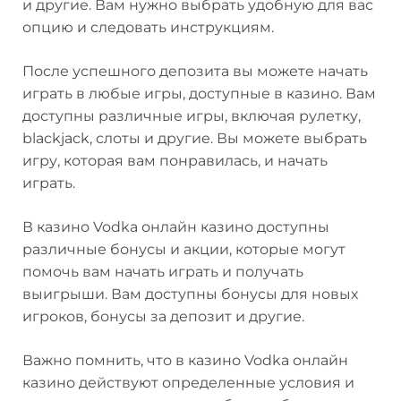
и другие. Вам нужно выбрать удобную для вас
опцию и следовать инструкциям.
После успешного депозита вы можете начать
играть в любые игры, доступные в казино. Вам
доступны различные игры, включая рулетку,
blackjack, слоты и другие. Вы можете выбрать
игру, которая вам понравилась, и начать
играть.
В казино Vodka онлайн казино доступны
различные бонусы и акции, которые могут
помочь вам начать играть и получать
выигрыши. Вам доступны бонусы для новых
игроков, бонусы за депозит и другие.
Важно помнить, что в казино Vodka онлайн
казино действуют определенные условия и