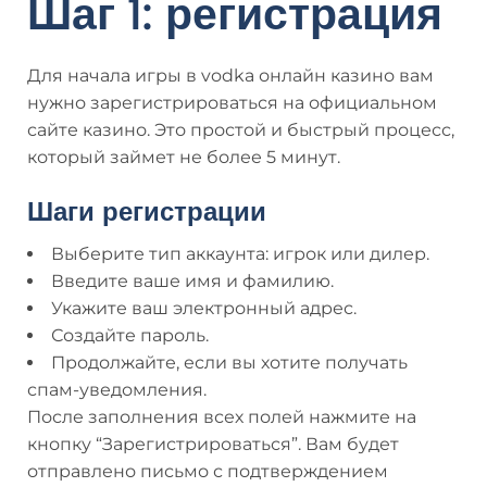
Шаг 1: регистрация
Для начала игры в vodka онлайн казино вам
нужно зарегистрироваться на официальном
сайте казино. Это простой и быстрый процесс,
который займет не более 5 минут.
Шаги регистрации
Выберите тип аккаунта: игрок или дилер.
Введите ваше имя и фамилию.
Укажите ваш электронный адрес.
Создайте пароль.
Продолжайте, если вы хотите получать
спам-уведомления.
После заполнения всех полей нажмите на
кнопку “Зарегистрироваться”. Вам будет
отправлено письмо с подтверждением