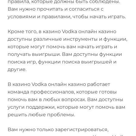
правила, которые должны быть соблюдены.
Вам нужно прочитать и согласиться с
условиями и правилами, чтобы начать играть.
Кроме того, в казино Vodka онлайн казино
доступны различные инструменты и функции,
которые могут помочь вам начать играть и
получать выигрыши. Вам доступны функции
поиска игр, функции поиска выигрышей и
другие.
В казино Vodka онлайн казино работает
команда профессионалов, которые готовы
помочь вам в любых вопросах. Вам доступны
услуги поддержки, которые могут помочь вам
решить любые проблемы.
Вам нужно только зарегистрироваться,