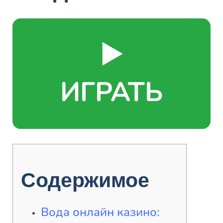
▶️
ИГРАТЬ
Содержимое
Вода онлайн казино: