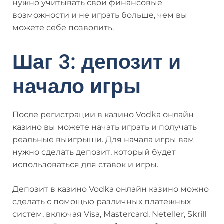
нужно учитывать свои финансовые
возможности и не играть больше, чем вы
можете себе позволить.
Шаг 3: депозит и
начало игры
После регистрации в казино Vodka онлайн
казино вы можете начать играть и получать
реальные выигрыши. Для начала игры вам
нужно сделать депозит, который будет
использоваться для ставок и игры.
Депозит в казино Vodka онлайн казино можно
сделать с помощью различных платежных
систем, включая Visa, Mastercard, Neteller, Skrill