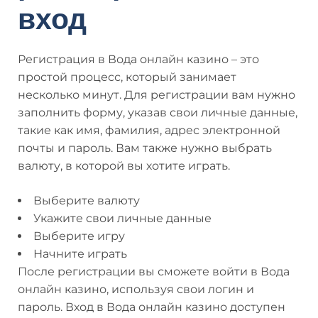
вход
Регистрация в Вода онлайн казино – это
простой процесс, который занимает
несколько минут. Для регистрации вам нужно
заполнить форму, указав свои личные данные,
такие как имя, фамилия, адрес электронной
почты и пароль. Вам также нужно выбрать
валюту, в которой вы хотите играть.
Выберите валюту
Укажите свои личные данные
Выберите игру
Начните играть
После регистрации вы сможете войти в Вода
онлайн казино, используя свои логин и
пароль. Вход в Вода онлайн казино доступен