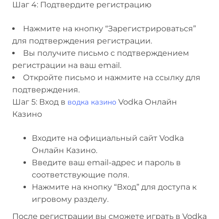
Шаг 4: Подтвердите регистрацию
Нажмите на кнопку “Зарегистрироваться”
для подтверждения регистрации.
Вы получите письмо с подтверждением
регистрации на ваш email.
Откройте письмо и нажмите на ссылку для
подтверждения.
водка казино
Шаг 5: Вход в
Vodka Онлайн
Казино
Входите на официальный сайт Vodka
Онлайн Казино.
Введите ваш email-адрес и пароль в
соответствующие поля.
Нажмите на кнопку “Вход” для доступа к
игровому разделу.
После регистрации вы сможете играть в Vodka