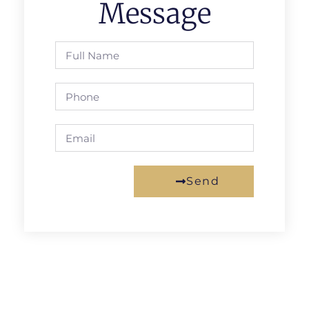
Message
Send