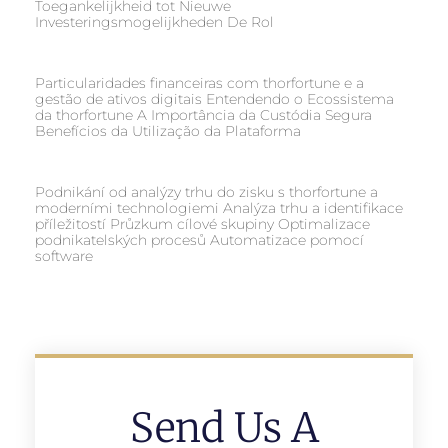
Toegankelijkheid tot Nieuwe
Investeringsmogelijkheden De Rol
Particularidades financeiras com thorfortune e a
gestão de ativos digitais Entendendo o Ecossistema
da thorfortune A Importância da Custódia Segura
Benefícios da Utilização da Plataforma
Podnikání od analýzy trhu do zisku s thorfortune a
moderními technologiemi Analýza trhu a identifikace
příležitostí Průzkum cílové skupiny Optimalizace
podnikatelských procesů Automatizace pomocí
software
Send Us A