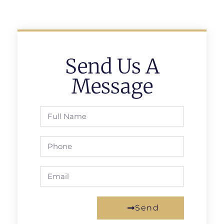
Send Us A
Message
Send