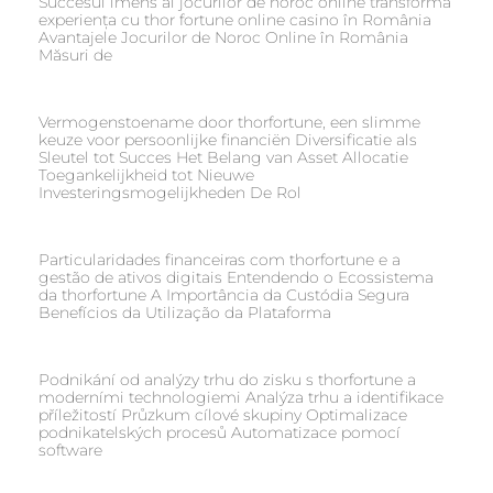
Succesul imens al jocurilor de noroc online transformă
experiența cu thor fortune online casino în România
Avantajele Jocurilor de Noroc Online în România
Măsuri de
Vermogenstoename door thorfortune, een slimme
keuze voor persoonlijke financiën Diversificatie als
Sleutel tot Succes Het Belang van Asset Allocatie
Toegankelijkheid tot Nieuwe
Investeringsmogelijkheden De Rol
Particularidades financeiras com thorfortune e a
gestão de ativos digitais Entendendo o Ecossistema
da thorfortune A Importância da Custódia Segura
Benefícios da Utilização da Plataforma
Podnikání od analýzy trhu do zisku s thorfortune a
moderními technologiemi Analýza trhu a identifikace
příležitostí Průzkum cílové skupiny Optimalizace
podnikatelských procesů Automatizace pomocí
software