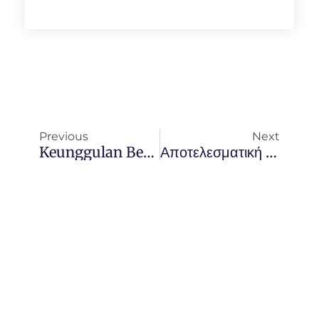
Previous
Next
Keunggulan Bermain Di Vavada Casino Dan Tips Memaksimalkan Setiap Putaran Anda
Αποτελεσματική Προπόνηση Γύρω Από Το Only Spins Για Μέγιστη Απόδοση Και Ευεξία