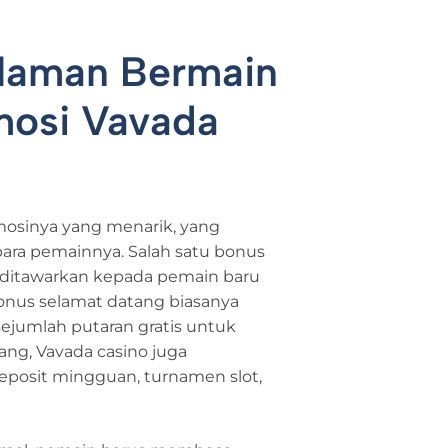
laman Bermain
mosi Vavada
mosinya yang menarik, yang
ra pemainnya. Salah satu bonus
 ditawarkan kepada pemain baru
onus selamat datang biasanya
sejumlah putaran gratis untuk
ang, Vavada casino juga
eposit mingguan, turnamen slot,