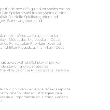
ps für deinen Erfolg und tonyspins casino
rt Die Spielauswahl im tonyspins Casino:
alität Spezielle Spielkategorien und
gen Bonusangebote und
rin sirri pinco az ilə açılır, fironların
özləyir Müqəddəs Skarabeylərin Gücü
onus Funksiyaları Fironların Xəzinəsi
s Təklifləri Müqəddəs Tilsimlərin Gücü
gs await with skillful play in plinko
nderstanding drop strategies
the Physics of the Plinko Board The Role
da com chickenroad exige reflexos rápidos
rânsito urbano intenso Estratégias para
avessia A Importância do Timing Perfeito
 e