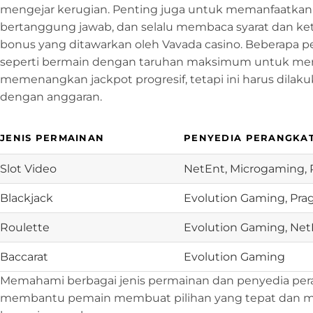
mengejar kerugian. Penting juga untuk memanfaatkan f
bertanggung jawab, dan selalu membaca syarat dan ket
bonus yang ditawarkan oleh Vavada casino. Beberapa 
seperti bermain dengan taruhan maksimum untuk me
memenangkan jackpot progresif, tetapi ini harus dilaku
dengan anggaran.
JENIS PERMAINAN
PENYEDIA PERANGKA
Slot Video
NetEnt, Microgaming, 
Blackjack
Evolution Gaming, Pra
Roulette
Evolution Gaming, Net
Baccarat
Evolution Gaming
Memahami berbagai jenis permainan dan penyedia pera
membantu pemain membuat pilihan yang tepat dan 