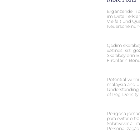
Ergänzende Tip
im Detail erklä
Vielfalt und Qu
Neuerscheinun
Qədim skarabeylə
xəzinəsi sizi g
Skarabeylərin B
Fironların Bonu
Potential winnin
malaysia and u
Understanding 
of Peg Density
Perigosa jorna
para evitar o t
Sobreviver à Tr
Personalização