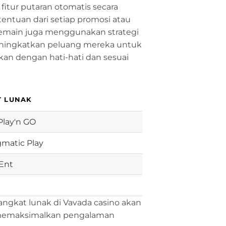
itur putaran otomatis secara
entuan dari setiap promosi atau
pemain juga menggunakan strategi
ningkatkan peluang mereka untuk
kan dengan hati-hati dan sesuai
T LUNAK
Play'n GO
gmatic Play
Ent
ngkat lunak di Vavada casino akan
memaksimalkan pengalaman