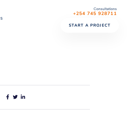
Consultations
+254 745 928711
Us
START A PROJECT