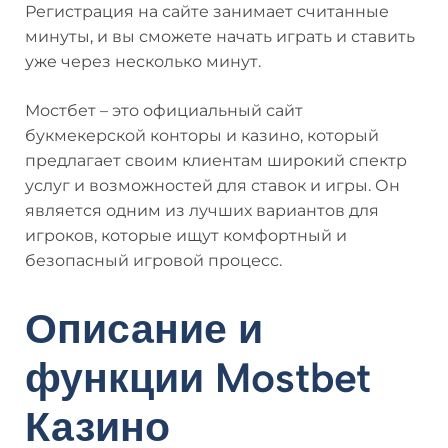
Регистрация на сайте занимает считанные
минуты, и вы сможете начать играть и ставить
уже через несколько минут.
Мостбет – это официальный сайт
букмекерской конторы и казино, который
предлагает своим клиентам широкий спектр
услуг и возможностей для ставок и игры. Он
является одним из лучших вариантов для
игроков, которые ищут комфортный и
безопасный игровой процесс.
Описание и
функции Mostbet
Казино