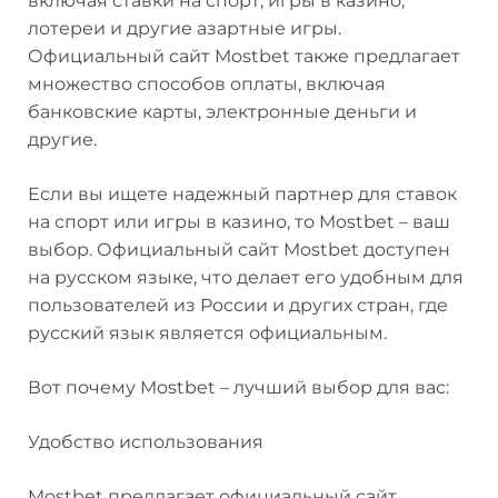
включая ставки на спорт, игры в казино,
лотереи и другие азартные игры.
Официальный сайт Mostbet также предлагает
множество способов оплаты, включая
банковские карты, электронные деньги и
другие.
Если вы ищете надежный партнер для ставок
на спорт или игры в казино, то Mostbet – ваш
выбор. Официальный сайт Mostbet доступен
на русском языке, что делает его удобным для
пользователей из России и других стран, где
русский язык является официальным.
Вот почему Mostbet – лучший выбор для вас:
Удобство использования
Mostbet предлагает официальный сайт,