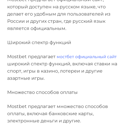
который доступен на русском языке, что
делает его удобным для пользователей из
России и других стран, где русский язык
является официальным.
Широкий спектр функций
мостбет официальный сайт
Mostbet предлагает
широкий спектр функций, включая ставки на
спорт, игры в казино, лотереи и другие
азартные игры.
Множество способов оплаты
Mostbet предлагает множество способов
оплаты, включая банковские карты,
электронные деньги и другие.