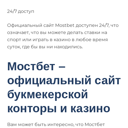
24/7 доступ
Официальный сайт Mostbet доступен 24/7, что
означает, что вы можете делать ставки на
спорт или играть в казино в любое время
суток, где бы вы ни находились.
Мостбет –
официальный сайт
букмекерской
конторы и казино
Вам может быть интересно, что Мостбет