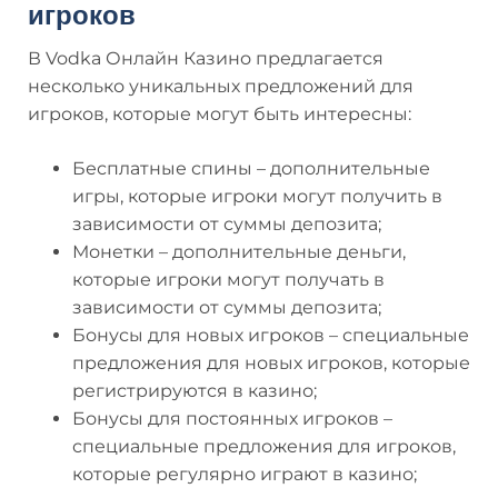
игроков
В Vodka Онлайн Казино предлагается
несколько уникальных предложений для
игроков, которые могут быть интересны:
Бесплатные спины – дополнительные
игры, которые игроки могут получить в
зависимости от суммы депозита;
Монетки – дополнительные деньги,
которые игроки могут получать в
зависимости от суммы депозита;
Бонусы для новых игроков – специальные
предложения для новых игроков, которые
регистрируются в казино;
Бонусы для постоянных игроков –
специальные предложения для игроков,
которые регулярно играют в казино;