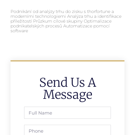
Podnikání od analýzy trhu do zisku s thorfortune a
moderními technologiemi Analýza trhu a identifikace
příležitostí Průzkum cílové skupiny Optimalizace
podnikatelských procesů Automatizace pomocí
software
Send Us A
Message